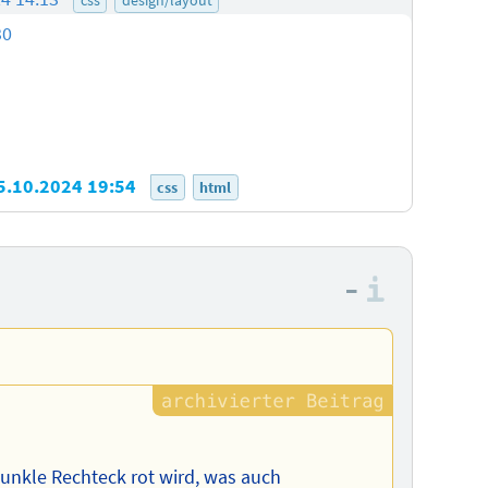
30
5.10.2024 19:54
css
html
–
Informa
dunkle Rechteck rot wird, was auch