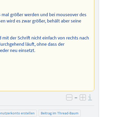
2.5 mal größer werden und bei mouseover des
sen wird es zwar größer, behält aber seine
mit der Schrift nicht einfach von rechts nach
durchgehend läuft, ohne dass der
der neu einsetzt.
–
Informa
negativ bewerten
positiv bewe
nutzerkonto erstellen
Beitrag im Thread-Baum