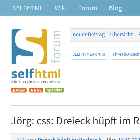
SELFHTML
Wiki
Forum
Blog
neuer Beitrag
Übersicht
SELFHTML-Forum
Thread-Ansich
Jörg:
css: Dreieck hüpft im 
css: Dreieck hüpft im Rechteck
Jörg
18.10.20
0
7