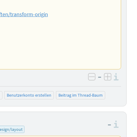
ften/transform-origin
–
Info
negativ bewer
positiv b
Benutzerkonto erstellen
Beitrag im Thread-Baum
–
Info
esign/layout