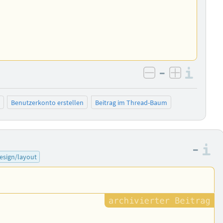
–
Info
negativ bewer
positiv b
Benutzerkonto erstellen
Beitrag im Thread-Baum
–
I
esign/layout