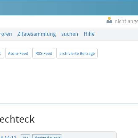
nicht ang
Foren
Zitatesammlung
suchen
Hilfe
t
Atom-Feed
RSS-Feed
archivierte Beiträge
Rechteck
24 14:13
css
design/layout