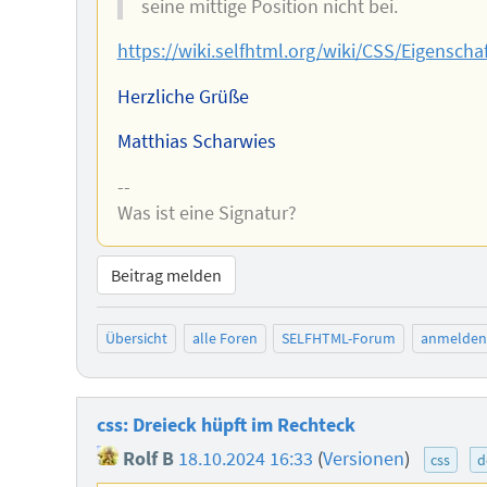
seine mittige Position nicht bei.
https://wiki.selfhtml.org/wiki/CSS/Eigenscha
Herzliche Grüße
Matthias Scharwies
--
Was ist eine Signatur?
Beitrag melden
Übersicht
alle Foren
SELFHTML-Forum
anmelden
css: Dreieck hüpft im Rechteck
Rolf B
18.10.2024 16:33
(
Versionen
)
css
d