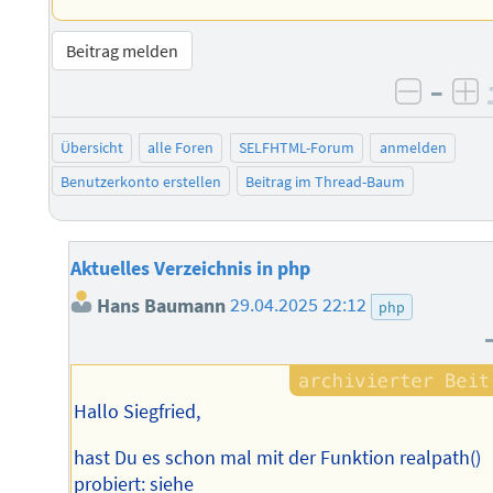
Beitrag melden
–
negati
po
Übersicht
alle Foren
SELFHTML-Forum
anmelden
Benutzerkonto erstellen
Beitrag im Thread-Baum
Aktuelles Verzeichnis in php
Hans Baumann
29.04.2025 22:12
php
Hallo Siegfried,
hast Du es schon mal mit der Funktion realpath()
probiert: siehe