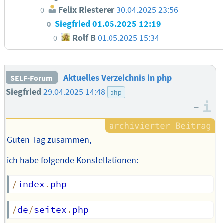
Felix Riesterer
30.04.2025 23:56
0
Siegfried
01.05.2025 12:19
0
Rolf B
01.05.2025 15:34
0
Aktuelles Verzeichnis in php
SELF-Forum
Siegfried
29.04.2025 14:48
php
–
I
Guten Tag zusammen,
ich habe folgende Konstellationen:
/
index
.
/
de
/
seitex
.