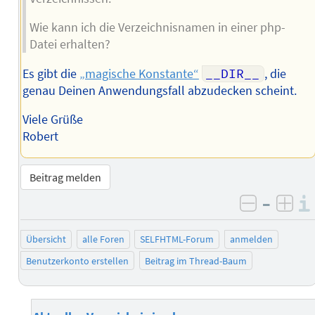
Wie kann ich die Verzeichnisnamen in einer php-
Datei erhalten?
Es gibt die
„magische Konstante“
__DIR__
, die
genau Deinen Anwendungsfall abzudecken scheint.
Viele Grüße
Robert
Beitrag melden
–
negativ 
posi
Übersicht
alle Foren
SELFHTML-Forum
anmelden
Benutzerkonto erstellen
Beitrag im Thread-Baum