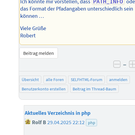
Ich könnte mir vorstellen, dass
PATH_INFO
ode
das Format der Pfadangaben unterschiedlich sein
können …
Viele Grüße
Robert
Beitrag melden
–
negat
Übersicht
alle Foren
SELFHTML-Forum
anmelden
Benutzerkonto erstellen
Beitrag im Thread-Baum
Aktuelles Verzeichnis in php
Rolf B
29.04.2025 22:12
php