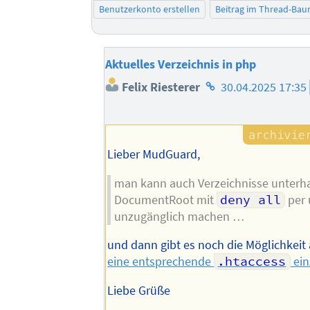
Benutzerkonto erstellen
Beitrag im Thread-Ba
Aktuelles Verzeichnis in php
Homepage
Felix Riesterer
30.04.2025 17:35
des
Autors
Lieber MudGuard,
man kann auch Verzeichnisse unterh
DocumentRoot mit
deny all
per 
unzugänglich machen …
und dann gibt es noch die Möglichkeit
eine entsprechende
.htaccess
ein
Liebe Grüße