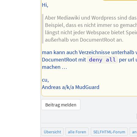
Hi,
Aber Mediawiki und Wordpress sind das
Beispiel, dass es nicht immer so gemac
längst nicht jeder Webspace bietet Spei
außerhalb von DocumentRoot an.
man kann auch Verzeichnisse unterhalb 
DocumentRoot mit
deny all
per url
machen …
cu,
Andreas a/k/a MudGuard
Beitrag melden
Übersicht
alle Foren
SELFHTML-Forum
an