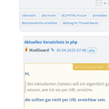
–
neg
Übersicht
alle Foren
SELFHTML-Forum
anmelden
Benutzerkonto erstellen
Beitrag im Thread-Baum
Aktuelles Verzeichnis in php
Homepage
MudGuard
30.04.2025 07:48
php
des
Autors
Hi,
Bei inkludierten Dateien will ich eigentlich g
wissen, wie ich sie per URL erreiche.
die sollten gar nicht per URL erreichbar sein.