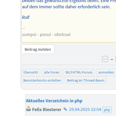
beiden das gewünschte Ergebnis liefert. Eine Pri
auf dem Immer sollte daher erforderlich sein.
Rolf
--
sumpsi - posui - obstruxi
Beitrag melden
–
neg
Übersicht
alle Foren
SELFHTML-Forum
anmelden
Benutzerkonto erstellen
Beitrag im Thread-Baum
Aktuelles Verzeichnis in php
Homepage
Felix Riesterer
29.04.2025 22:54
php
des