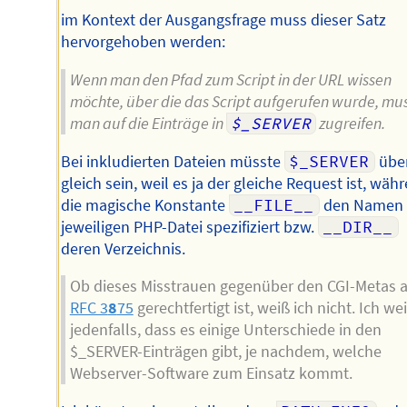
im Kontext der Ausgangsfrage muss dieser Satz
hervorgehoben werden:
Wenn man den Pfad zum Script in der URL wissen
möchte, über die das Script aufgerufen wurde, mu
man auf die Einträge in
$_SERVER
zugreifen.
Bei inkludierten Dateien müsste
$_SERVER
über
gleich sein, weil es ja der gleiche Request ist, wäh
die magische Konstante
__FILE__
den Namen 
jeweiligen PHP-Datei spezifiziert bzw.
__DIR__
deren Verzeichnis.
Ob dieses Misstrauen gegenüber den CGI-Metas 
RFC 3
8
75
gerechtfertigt ist, weiß ich nicht. Ich we
jedenfalls, dass es einige Unterschiede in den
$_SERVER-Einträgen gibt, je nachdem, welche
Webserver-Software zum Einsatz kommt.