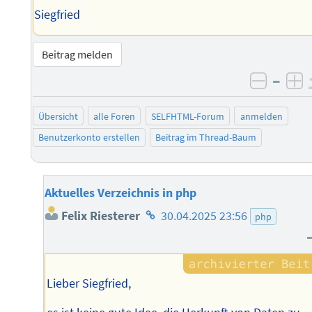
Siegfried
Beitrag melden
–
negati
po
Übersicht
alle Foren
SELFHTML-Forum
anmelden
Benutzerkonto erstellen
Beitrag im Thread-Baum
Aktuelles Verzeichnis in php
Homepage
Felix Riesterer
30.04.2025 23:56
php
des
Autors
Lieber Siegfried,