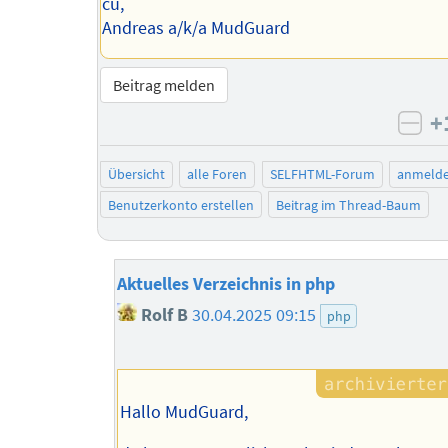
cu,
Andreas a/k/a MudGuard
Beitrag melden
+
neg
Übersicht
alle Foren
SELFHTML-Forum
anmeld
Benutzerkonto erstellen
Beitrag im Thread-Baum
Aktuelles Verzeichnis in php
Rolf B
30.04.2025 09:15
php
Hallo MudGuard,