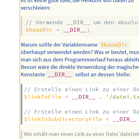
es ist keine gute Idee, die Herkunft von Daten zu
verschleiern:
// Verwende __DIR__ um den absolu
$baseDir
=
__DIR__
;
Warum sollte der Variablenname
$baseDir
überhaupt verwendet werden? Was er beutet, mu
man sich aus dem Programmverlauf heraus ableit
Besser wäre die direkte Verwendung der magisch
Konstante
__DIR__
selbst an dessen Stelle:
// Erstelle einen Link zu einer D
$linkToFile
=
__DIR__
.
'/datei.t
// Erstelle einen Link zu einer D
$linkToSubdirectoryFile
=
__DIR__
Wie erhält man einen Link zu einer Datei 'datei.txt