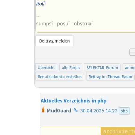
Rolf
--
sumpsi - posui - obstruxi
Beitrag melden
Übersicht
alle Foren
SELFHTML-Forum
anme
Benutzerkonto erstellen
Beitrag im Thread-Baum
Aktuelles Verzeichnis in php
Homepage
MudGuard
30.04.2025 14:22
php
des
Autors