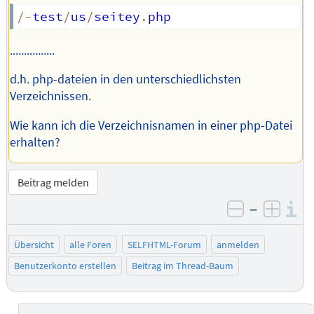
/
-
test
/
us
/
seitey
.
................
d.h. php-dateien in den unterschiedlichsten
Verzeichnissen.
Wie kann ich die Verzeichnisnamen in einer php-Datei
erhalten?
Beitrag melden
–
I
negativ be
posit
Übersicht
alle Foren
SELFHTML-Forum
anmelden
Benutzerkonto erstellen
Beitrag im Thread-Baum