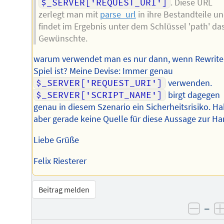
$_SERVER['REQUEST_URI']
. Diese URL
zerlegt man mit
parse_url
in ihre Bestandteile u
findet im Ergebnis unter dem Schlüssel 'path' da
Gewünschte.
warum verwendet man es nur dann, wenn Rewrite
Spiel ist? Meine Devise: Immer genau
$_SERVER['REQUEST_URI']
verwenden.
$_SERVER['SCRIPT_NAME']
birgt dagegen
genau in diesem Szenario ein Sicherheitsrisiko. H
aber gerade keine Quelle für diese Aussage zur Ha
Liebe Grüße
Felix Riesterer
Beitrag melden
–
negat