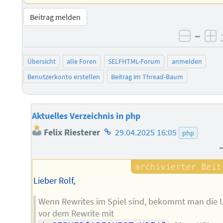
Beitrag melden
–
negati
po
Übersicht
alle Foren
SELFHTML-Forum
anmelden
Benutzerkonto erstellen
Beitrag im Thread-Baum
Aktuelles Verzeichnis in php
Homepage
Felix Riesterer
29.04.2025 16:05
php
des
Autors
Lieber Rolf,
Wenn Rewrites im Spiel sind, bekommt man die 
vor dem Rewrite mit