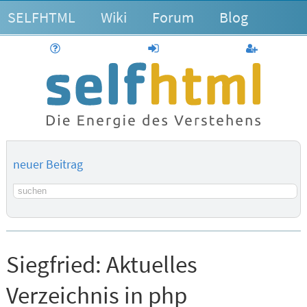
SELFHTML
Wiki
Forum
Blog
Hilfe
anmelden
Benutzerk
neuer Beitrag
Suchbegriff
Siegfried:
Aktuelles
Verzeichnis in php