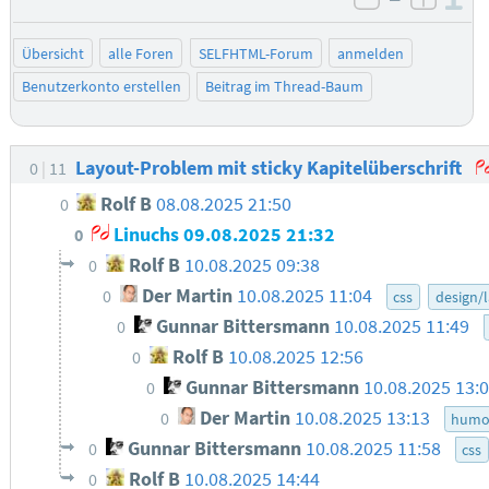
negativ be
posit
Übersicht
alle Foren
SELFHTML-Forum
anmelden
Benutzerkonto erstellen
Beitrag im Thread-Baum
Layout-Problem mit sticky Kapitelüberschrift
0
11
Rolf B
08.08.2025 21:50
0
Linuchs
09.08.2025 21:32
0
Rolf B
10.08.2025 09:38
0
Der Martin
10.08.2025 11:04
0
css
design/
Gunnar Bittersmann
10.08.2025 11:49
0
Rolf B
10.08.2025 12:56
0
Gunnar Bittersmann
10.08.2025 13:
0
Der Martin
10.08.2025 13:13
0
humo
Gunnar Bittersmann
10.08.2025 11:58
0
css
Rolf B
10.08.2025 14:44
0