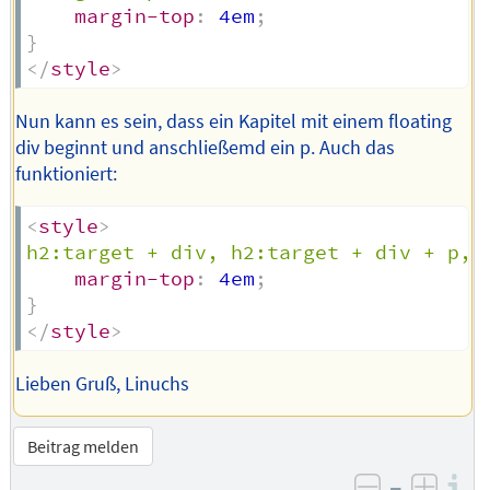
margin-top
:
 4em
;
}
</
style
>
Nun kann es sein, dass ein Kapitel mit einem floating
div beginnt und anschließemd ein p. Auch das
funktioniert:
<
style
>
h2:target + div, h2:target + div + p, 
margin-top
:
 4em
;
}
</
style
>
Lieben Gruß, Linuchs
Beitrag melden
–
I