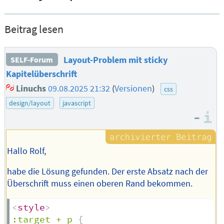
Beitrag lesen
Layout-Problem mit sticky
SELF-Forum
Kapitelüberschrift
Linuchs
09.08.2025 21:32
(
Versionen
)
css
design/layout
javascript
–
I
Hallo Rolf,
habe die Lösung gefunden. Der erste Absatz nach der
Überschrift muss einen oberen Rand bekommen.
<
style
>
:target + p
{