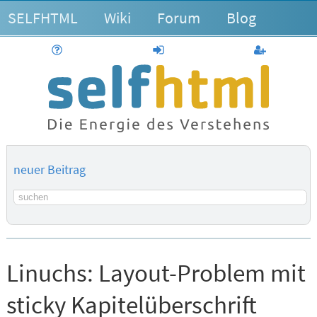
SELFHTML
Wiki
Forum
Blog
Hilfe
anmelden
Benutzerk
neuer Beitrag
Suchbegriff
Linuchs:
Layout-Problem mit
sticky Kapitelüberschrift