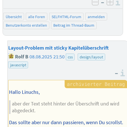
–
I
negativ be
posit
Übersicht
alle Foren
SELFHTML-Forum
anmelden
Benutzerkonto erstellen
Beitrag im Thread-Baum
Layout-Problem mit sticky Kapitelüberschrift
Rolf B
08.08.2025 21:50
css
design/layout
javascript
–
Hallo Linuchs,
aber der Text steht hinter der Überschrift und wird
abgedeckt.
Das sollte aber nur dann passieren, wenn Du scrollst.