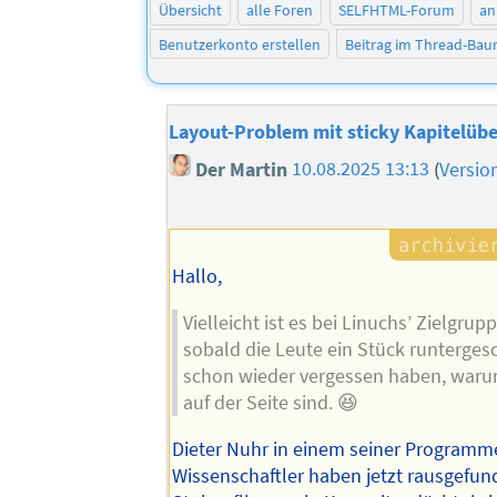
Übersicht
alle Foren
SELFHTML-Forum
an
Benutzerkonto erstellen
Beitrag im Thread-Ba
Layout-Problem mit sticky Kapitelübe
Der Martin
10.08.2025 13:13
(
Versio
Hallo,
Vielleicht ist es bei Linuchs’ Zielgrupp
sobald die Leute ein Stück runtergesc
schon wieder vergessen haben, warum
auf der Seite sind. 😆
Dieter Nuhr in einem seiner Programm
Wissenschaftler haben jetzt rausgefun