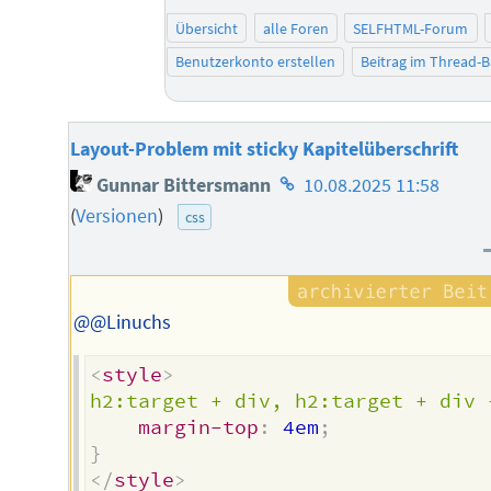
Übersicht
alle Foren
SELFHTML-Forum
Benutzerkonto erstellen
Beitrag im Thread-
Layout-Problem mit sticky Kapitelüberschrift
Homepage
Gunnar Bittersmann
10.08.2025 11:58
des
(
Versionen
)
css
Autors
@@Linuchs
<
style
>
h2:target + div, h2:target + div 
margin-top
:
 4em
;
}
</
style
>