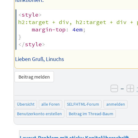
funktioniert:
<
style
>
h2:target + div, h2:target + div + 
margin-top
:
 4em
;
}
</
style
>
Lieben Gruß, Linuchs
Beitrag melden
–
negati
po
Übersicht
alle Foren
SELFHTML-Forum
anmelden
Benutzerkonto erstellen
Beitrag im Thread-Baum