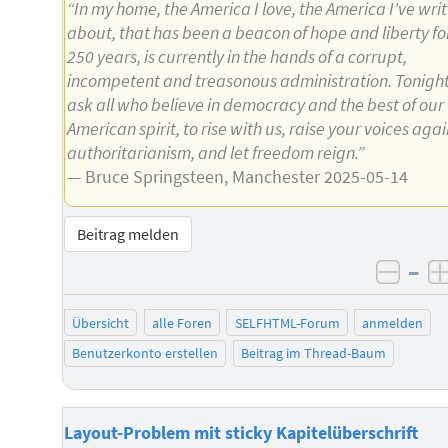
“In my home, the America I love, the America I've wri
about, that has been a beacon of hope and liberty fo
250 years, is currently in the hands of a corrupt,
incompetent and treasonous administration. Tonigh
ask all who believe in democracy and the best of our
American spirit, to rise with us, raise your voices agai
authoritarianism, and let freedom reign.”
— Bruce Springsteen, Manchester 2025-05-14
Beitrag melden
–
negat
Übersicht
alle Foren
SELFHTML-Forum
anmelden
Benutzerkonto erstellen
Beitrag im Thread-Baum
Layout-Problem mit sticky Kapitelüberschrift