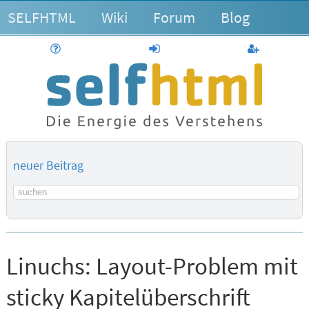
SELFHTML
Wiki
Forum
Blog
Hilfe
anmelden
Benutzerk
neuer Beitrag
Suchbegriff
Linuchs:
Layout-Problem mit
sticky Kapitelüberschrift