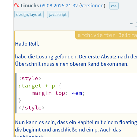
Linuchs
09.08.2025 21:32
(
Versionen
)
css
design/layout
javascript
–
Hallo Rolf,
habe die Lösung gefunden. Der erste Absatz nach de
Überschrift muss einen oberen Rand bekommen.
<
style
>
:target + p
{
margin-top
:
 4em
;
}
</
style
>
Nun kann es sein, dass ein Kapitel mit einem floatin
div beginnt und anschließemd ein p. Auch das