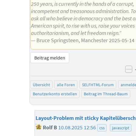
250 years, is currently in the hands of a corrupt,
incompetent and treasonous administration. To
ask all who believe in democracy and the best o
American spirit, to rise with us, raise your voice
authoritarianism, and let freedom reign.”
— Bruce Springsteen, Manchester 2025-05-14
Beitrag melden
ne
Übersicht
alle Foren
SELFHTML-Forum
anmeld
Benutzerkonto erstellen
Beitrag im Thread-Baum
Layout-Problem mit sticky Kapitelüberschr
Rolf B
10.08.2025 12:56
css
javascript