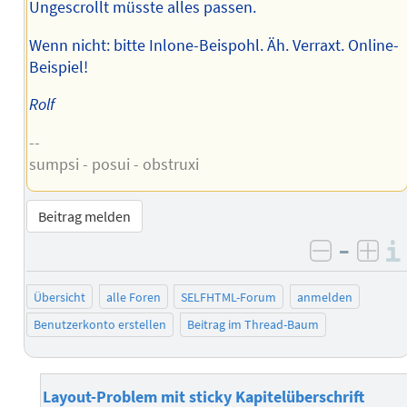
Ungescrollt müsste alles passen.
Wenn nicht: bitte Inlone-Beispohl. Äh. Verraxt. Online-
Beispiel!
Rolf
--
sumpsi - posui - obstruxi
Beitrag melden
–
negativ 
posi
Übersicht
alle Foren
SELFHTML-Forum
anmelden
Benutzerkonto erstellen
Beitrag im Thread-Baum
Layout-Problem mit sticky Kapitelüberschrift