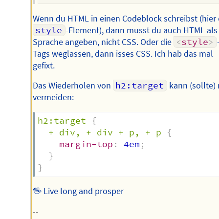
Wenn du HTML in einen Codeblock schreibst (hier 
style
-Element), dann musst du auch HTML als
Sprache angeben, nicht CSS. Oder die
<
style
>
Tags weglassen, dann isses CSS. Ich hab das mal
gefixt.
Das Wiederholen von
h2:target
kann (sollte)
vermeiden:
h2:target
{
+ div, + div + p, + p
{
margin-top
:
 4em
;
}
}
🖖 Live long and prosper
--