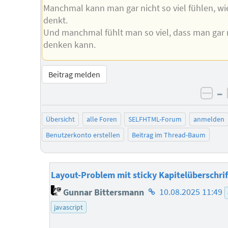
Manchmal kann man gar nicht so viel fühlen, w
denkt.
Und manchmal fühlt man so viel, dass man gar 
denken kann.
Beitrag melden
–
neg
Übersicht
alle Foren
SELFHTML-Forum
anmelden
Benutzerkonto erstellen
Beitrag im Thread-Baum
Layout-Problem mit sticky Kapitelüberschrif
Homepage
Gunnar Bittersmann
10.08.2025 11:49
des
javascript
Autors