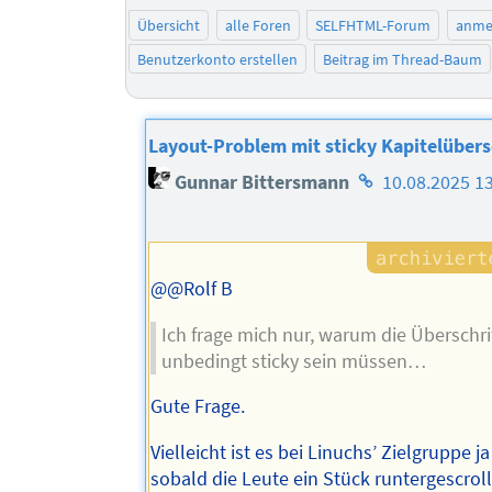
Übersicht
alle Foren
SELFHTML-Forum
anme
Benutzerkonto erstellen
Beitrag im Thread-Baum
Layout-Problem mit sticky Kapitelübers
Homepage
Gunnar Bittersmann
10.08.2025 1
des
Autors
@@Rolf B
Ich frage mich nur, warum die Überschri
unbedingt sticky sein müssen…
Gute Frage.
Vielleicht ist es bei Linuchs’ Zielgruppe ja
sobald die Leute ein Stück runtergescroll