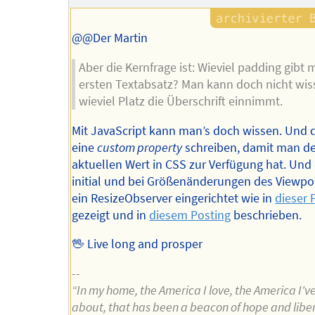
@@Der Martin
Aber die Kernfrage ist: Wieviel padding gibt
ersten Textabsatz? Man kann doch nicht wis
wieviel Platz die Überschrift einnimmt.
Mit JavaScript kann man’s doch wissen. Und d
eine
custom property
schreiben, damit man d
aktuellen Wert in CSS zur Verfügung hat. Und
initial und bei Größenänderungen des Viewpo
ein ResizeObserver eingerichtet wie in
dieser 
gezeigt und in
diesem Posting
beschrieben.
🖖 Live long and prosper
--
“In my home, the America I love, the America I'v
about, that has been a beacon of hope and liber