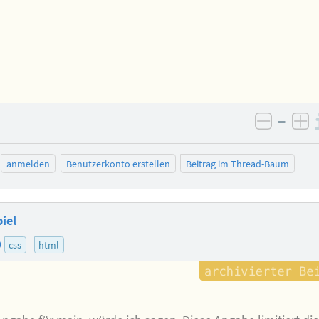
–
negativ
po
anmelden
Benutzerkonto erstellen
Beitrag im Thread-Baum
iel
0
css
html