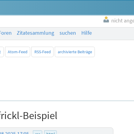
nicht ang
Foren
Zitatesammlung
suchen
Hilfe
t
Atom-Feed
RSS-Feed
archivierte Beiträge
ickl-Beispiel
08.2025 17:05
css
html