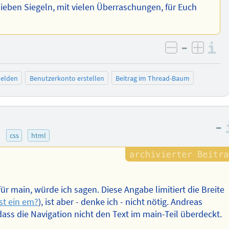
sieben Siegeln, mit vielen Überraschungen, für Euch
–
I
negativ be
posit
elden
Benutzerkonto erstellen
Beitrag im Thread-Baum
–
)
css
html
ür main, würde ich sagen. Diese Angabe limitiert die Breite
st ein em?
), ist aber - denke ich - nicht nötig. Andreas
dass die Navigation nicht den Text im main-Teil überdeckt.