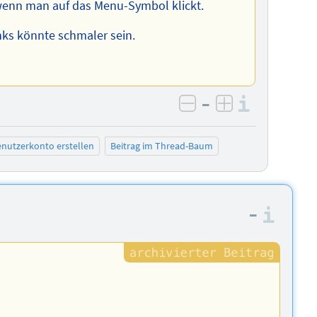
, wenn man auf das Menu-Symbol klickt.
nks könnte schmaler sein.
–
Informa
negativ bewerten
positiv bewe
nutzerkonto erstellen
Beitrag im Thread-Baum
–
Info