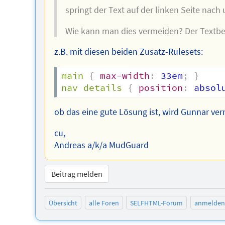
springt der Text auf der linken Seite nac
Wie kann man dies vermeiden? Der Textber
z.B. mit diesen beiden Zusatz-Rulesets:
main
{
max-width
:
 33em
;
}
nav details
{
position
:
 absol
ob das eine gute Lösung ist, wird Gunnar v
cu,
Andreas a/k/a MudGuard
Beitrag melden
Übersicht
alle Foren
SELFHTML-Forum
anmelden