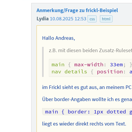
Anmerkung/Frage zu frickl-Beispiel
Lydia
10.08.2025 12:53
css
html
Hallo Andreas,
z.B. mit diesen beiden Zusatz-Ruleset
main
{
max-width
:
 33em
;
nav details
{
position
:
 
im Frickl sieht es gut aus, an meinem P
Über border-Angaben wollte ich es gen
main { border: 1px dotted 
liegt es wieder direkt rechts vom Text.