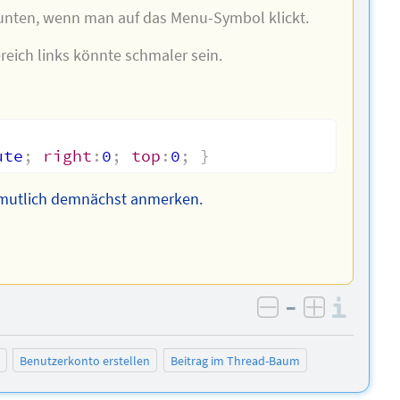
h unten, wenn man auf das Menu-Symbol klickt.
eich links könnte schmaler sein.
ute
;
right
:
0
;
top
:
0
;
}
ermutlich demnächst anmerken.
–
Info
negativ bewer
positiv b
Benutzerkonto erstellen
Beitrag im Thread-Baum