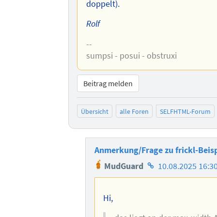
doppelt).
Rolf
--
sumpsi - posui - obstruxi
Beitrag melden
Übersicht
alle Foren
SELFHTML-Forum
Anmerkung/Frage zu frickl-Beisp
Homepage
MudGuard
10.08.2025 16:3
des
Autors
Hi,