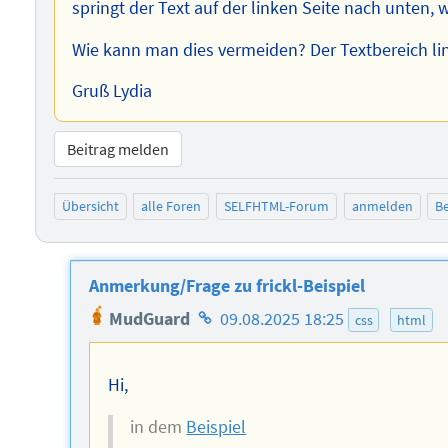
springt der Text auf der linken Seite nach unten
Wie kann man dies vermeiden? Der Textbereich li
Gruß Lydia
Beitrag melden
Übersicht
alle Foren
SELFHTML-Forum
anmelden
Be
Anmerkung/Frage zu frickl-Beispiel
Homepage
MudGuard
09.08.2025 18:25
css
html
des
Autors
Hi,
in dem
Beispiel