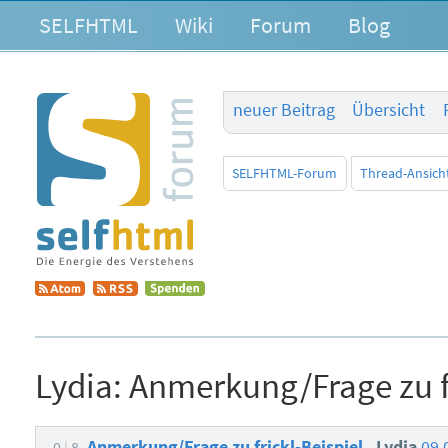
SELFHTML
Wiki
Forum
Blog
neuer Beitrag
Übersicht
SELFHTML-Forum
Thread-Ansich
Lydia:
Anmerkung/Frage zu fr
Anmerkung/Frage zu frickl-Beispiel
Lydia
09.
0
8