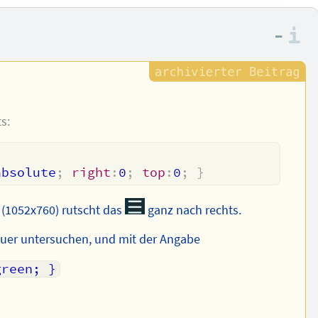
–
I
s:
}
absolute
;
right
:
0
;
top
:
0
;
}
C (1052x760) rutscht das
ganz nach rechts.
auer untersuchen, und mit der Angabe
green; }