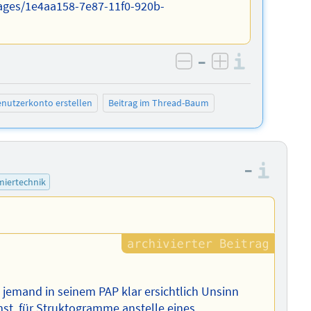
ages/1e4aa158-7e87-11f0-920b-
–
Informa
negativ bewerten
positiv bewe
nutzerkonto erstellen
Beitrag im Thread-Baum
–
Info
iertechnik
 jemand in seinem PAP klar ersichtlich Unsinn
t, für Struktogramme anstelle eines