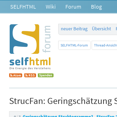
SELFHTML
Wiki
Forum
Blog
neuer Beitrag
Übersicht
SELFHTML-Forum
Thread-Ansich
StrucFan:
Geringschätzung 
Geringschätzung Struktogramme?
StrucFan
0
7