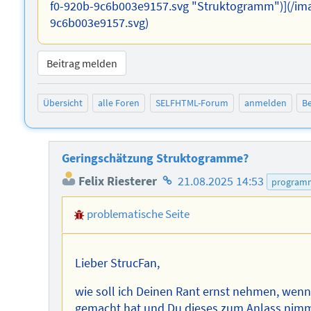
f0-920b-9c6b003e9157.svg "Struktogramm")](/im
9c6b003e9157.svg)
Beitrag melden
Übersicht
alle Foren
SELFHTML-Forum
anmelden
Be
Geringschätzung Struktogramme?
Homepage
Felix Riesterer
21.08.2025 14:53
programm
des
problematische Seite
Autors
Lieber StrucFan,
wie soll ich Deinen Rant ernst nehmen, wenn
gemacht hat und Du dieses zum Anlass nimms