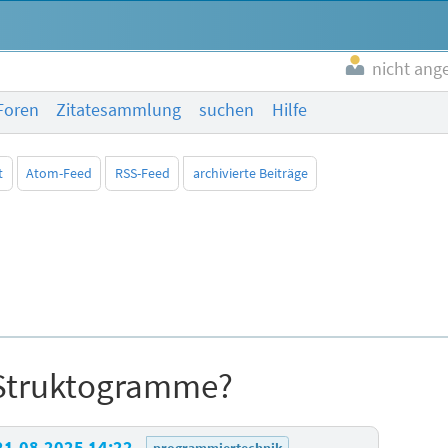
nicht ang
Foren
Zitatesammlung
suchen
Hilfe
t
Atom-Feed
RSS-Feed
archivierte Beiträge
Struktogramme?
21.08.2025 14:22
programmiertechnik