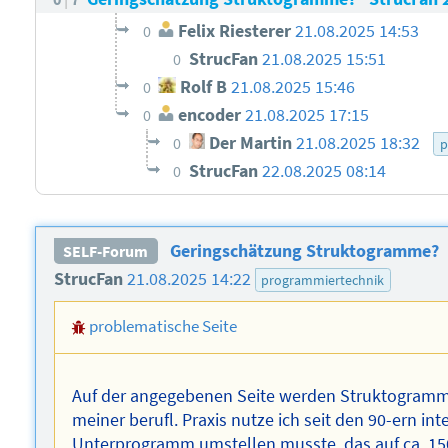
Felix Riesterer
21.08.2025 14:53
0
StrucFan
21.08.2025 15:51
0
Rolf B
21.08.2025 15:46
0
encoder
21.08.2025 17:15
0
Der Martin
21.08.2025 18:32
0
p
StrucFan
22.08.2025 08:14
0
Geringschätzung Struktogramme?
SELF-Forum
StrucFan
21.08.2025 14:22
programmiertechnik
problematische Seite
Auf der angegebenen Seite werden Struktogramme 
meiner berufl. Praxis nutze ich seit den 90-ern in
Unterprogramm umstellen musste, das auf ca. 150