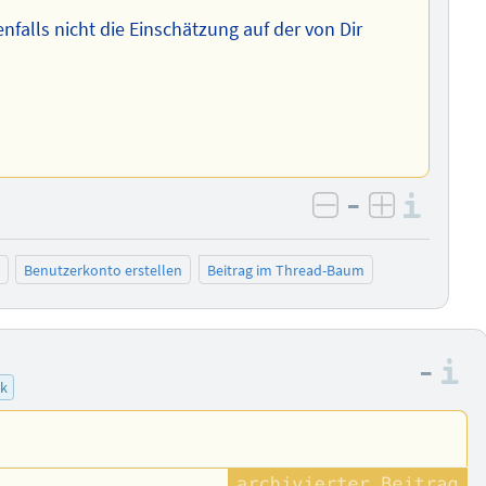
nfalls nicht die Einschätzung auf der von Dir
–
Info
negativ bewer
positiv b
Benutzerkonto erstellen
Beitrag im Thread-Baum
–
I
k