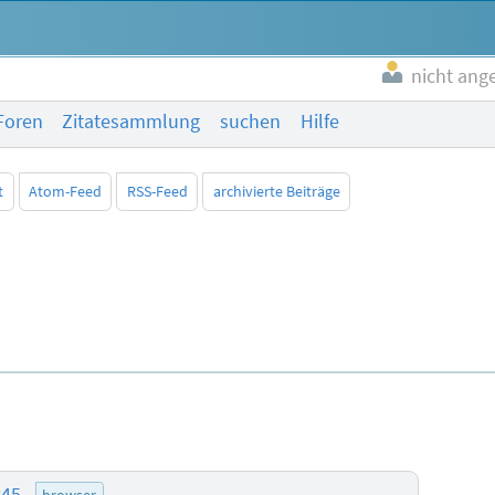
nicht ang
Foren
Zitatesammlung
suchen
Hilfe
t
Atom-Feed
RSS-Feed
archivierte Beiträge
:45
browser