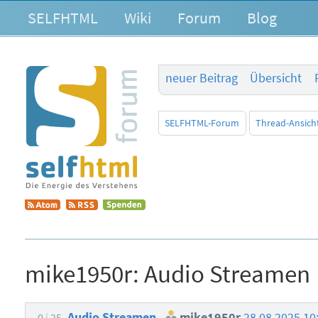
SELFHTML
Wiki
Forum
Blog
neuer Beitrag
Übersicht
SELFHTML-Forum
Thread-Ansich
mike1950r:
Audio Streamen
Audio Streamen
mike1950r
28.08.2025 10
0
25