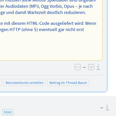
ten müssen (eine Minute Spieldauer sind ungefähr
der Audiodaten (MP3, Ogg Vorbis, Opus – je nach
ge und damit Wartezeit deutlich reduzieren.
eite mit diesem HTML-Code ausgeliefert wird: Wenn
gen HTTP (ohne S) eventuell gar nicht erst
–
Info
negativ bewer
positiv b
Benutzerkonto erstellen
Beitrag im Thread-Baum
–
I
html