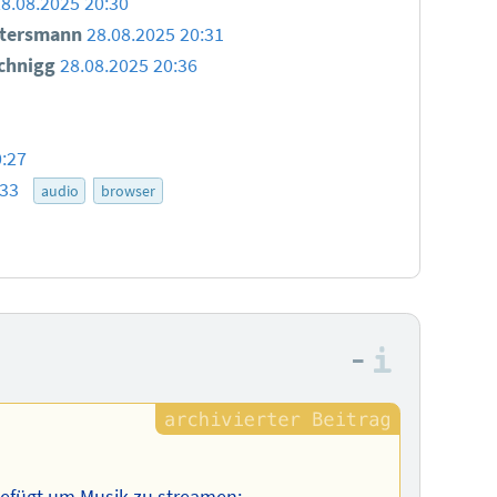
28.08.2025 20:30
ttersmann
28.08.2025 20:31
chnigg
28.08.2025 20:36
0:27
:33
audio
browser
–
Informa
ngefügt um Musik zu streamen: