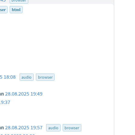
ser
html
5 18:08
audio
browser
nn
28.08.2025 19:49
19:37
nn
28.08.2025 19:57
audio
browser