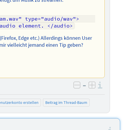
m.wav" type="audio/wav"> 	
audio element. </audio>
Firefox, Edge etc.) Allerdings können User
ir vielleicht jemand einen Tip geben?
–
Informa
negativ bewerten
positiv bewe
nutzerkonto erstellen
Beitrag im Thread-Baum