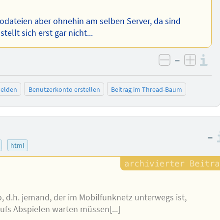
iodateien aber ohnehin am selben Server, da sind
llt sich erst gar nicht...
–
I
negativ be
posit
elden
Benutzerkonto erstellen
Beitrag im Thread-Baum
–
html
 d.h. jemand, der im Mobilfunknetz unterwegs ist,
aufs Abspielen warten müssen[...]