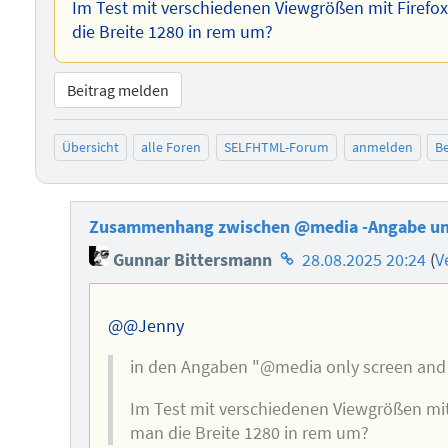
Im Test mit verschiedenen Viewgrößen mit Firefox
die Breite 1280 in rem um?
Beitrag melden
Übersicht
alle Foren
SELFHTML-Forum
anmelden
Be
Zusammenhang zwischen @media -Angabe un
Homepage
Gunnar Bittersmann
28.08.2025 20:24
(
V
des
Autors
@@Jenny
in den Angaben "@media only screen and 
Im Test mit verschiedenen Viewgrößen mit 
man die Breite 1280 in rem um?