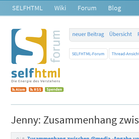
SELFHTML
Wiki
Forum
Blog
neuer Beitrag
Übersicht
SELFHTML-Forum
Thread-Ansich
Jenny:
Zusammenhang zwisc
Zusammenhang zwischen @media -Angabe un
0
8