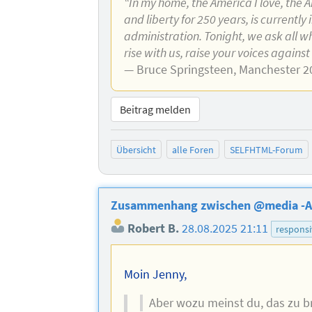
“In my home, the America I love, the 
and liberty for 250 years, is currentl
administration. Tonight, we ask all w
rise with us, raise your voices agains
— Bruce Springsteen, Manchester 2
Beitrag melden
Übersicht
alle Foren
SELFHTML-Forum
Zusammenhang zwischen @media -A
Robert B.
28.08.2025 21:11
responsi
Moin Jenny,
Aber wozu meinst du, das zu 