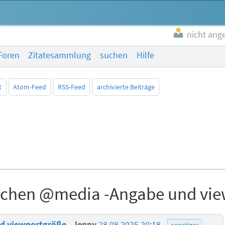
nicht ang
Foren
Zitatesammlung
suchen
Hilfe
t
Atom-Feed
RSS-Feed
archivierte Beiträge
hen @media -Angabe und vie
d viewportgröße
Jenny
28.08.2025 20:18
sonstiges