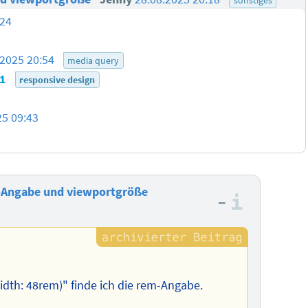
:24
.2025 20:54
media query
11
responsive design
25 09:43
Angabe und viewportgröße
–
Informa
th: 48rem)" finde ich die rem-Angabe.