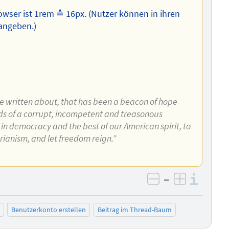
owser ist 1rem ≙ 16px. (Nutzer können in ihren
 angeben.)
ve written about, that has been a beacon of hope
ands of a corrupt, incompetent and treasonous
 in democracy and the best of our American spirit, to
arianism, and let freedom reign.”
4
–
Info
negativ bewer
positiv b
Benutzerkonto erstellen
Beitrag im Thread-Baum