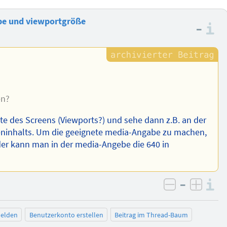
e und viewportgröße
–
I
en?
reite des Screens (Viewports?) und sehe dann z.B. an der
eninhalts. Um die geeignete media-Angabe zu machen,
er kann man in der media-Angebe die 640 in
–
I
negativ be
posit
elden
Benutzerkonto erstellen
Beitrag im Thread-Baum