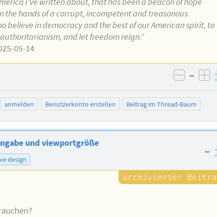
America I've written about, that has been a beacon of hope
y in the hands of a corrupt, incompetent and treasonous
ho believe in democracy and the best of our American spirit, to
t authoritarianism, and let freedom reign.”
025-05-14
–
negativ
po
anmelden
Benutzerkonto erstellen
Beitrag im Thread-Baum
ngabe und viewportgröße
–
ve design
brauchen?