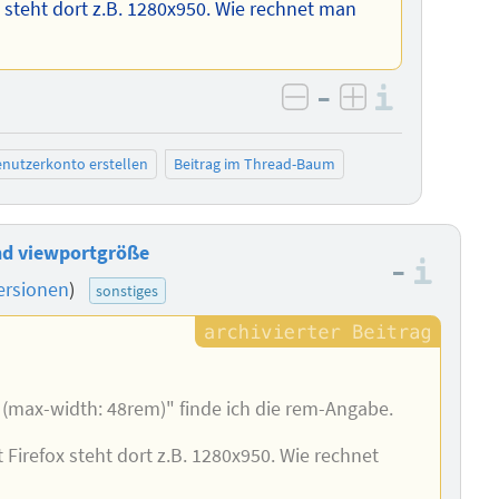
 steht dort z.B. 1280x950. Wie rechnet man
–
Informa
negativ bewerten
positiv bewe
nutzerkonto erstellen
Beitrag im Thread-Baum
d viewportgröße
–
Info
ersionen
)
sonstiges
(max-width: 48rem)" finde ich die rem-Angabe.
Firefox steht dort z.B. 1280x950. Wie rechnet