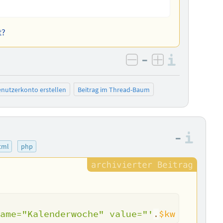
t?
–
Informa
negativ bewerten
positiv bewe
nutzerkonto erstellen
Beitrag im Thread-Baum
–
Info
tml
php
name="Kalenderwoche" value="'
.
$kw
.
'">'
;