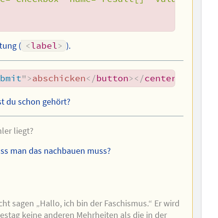
tung (
<
label
>
).
ubmit
"
>
abschicken
</
button
>
</
center
>
</
tabl
st du schon gehört?
er liegt?
ass man das nachbauen muss?
ht sagen „Hallo, ich bin der Faschismus.“ Er wird
stag keine anderen Mehrheiten als die in der