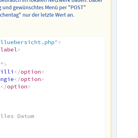
ag und gewünschtes Menü per "POST"
hentag" nur der letzte Wert an.
elluebersicht.php
"
>
/
label
>
e
"
>
Willi
</
option
>
Angie
</
option
>
m
</
option
>
elles Datum