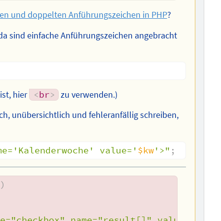
hen und doppelten Anführungszeichen in PHP
?
n; da sind einfache Anführungszeichen angebracht
st, hier
<
br
>
zu verwenden.)
h, unübersichtlich und fehleranfällig schreiben,
me='Kalenderwoche' value='
$kw
'>"
;
e
)
pe="checkbox" name="result[]" value="'
.
$