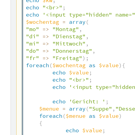
echo
$kw
;
echo
"<br>"
;
echo
'<input type="hidden" name=
$wochentag
=
array
(
"mo"
=>
"Montag"
,
"di"
=>
"Dienstag"
,
"mi"
=>
"Mittwoch"
,
"do"
=>
"Donnerstag"
,
"fr"
=>
"Freitag"
)
;
foreach
(
$wochentag
as
$value
)
{
echo
$value
;
echo
"<br>"
;
echo
'<input type="hidde
echo
'Gericht: '
;
$menue
=
array
(
"Suppe"
,
"Dess
foreach
(
$menue
as
$value
)
{
echo
$value
;