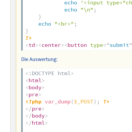
echo
'<input type="c
echo
"\n"
;
}
echo
"<br>"
;
}
?>
<
td
>
<
center
>
<
button
type
=
"
submit
Die Auswertung:
<!
DOCTYPE
html
>
<
html
>
<
body
>
<
pre
>
<?php
var_dump
(
$_POST
)
;
?>
</
pre
>
</
body
>
</
html
>