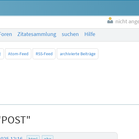
nicht ang
Foren
Zitatesammlung
suchen
Hilfe
t
Atom-Feed
RSS-Feed
archivierte Beiträge
 "POST"
2025 12:16
html
php