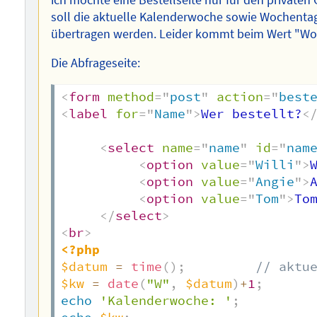
soll die aktuelle Kalenderwoche sowie Wochent
übertragen werden. Leider kommt beim Wert "Woc
Die Abfrageseite:
<
form
method
=
"
post
"
action
=
"
best
<
label
for
=
"
Name
"
>
Wer bestellt?
<
<
select
name
=
"
name
"
id
=
"
nam
<
option
value
=
"
Willi
"
>
<
option
value
=
"
Angie
"
>
<
option
value
=
"
Tom
"
>
To
</
select
>
<
br
>
<?php
$datum
=
time
(
)
;
// aktu
$kw
=
date
(
"W"
,
$datum
)
+
1
;
echo
'Kalenderwoche: '
;