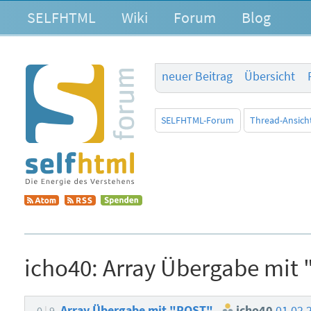
SELFHTML
Wiki
Forum
Blog
neuer Beitrag
Übersicht
SELFHTML-Forum
Thread-Ansich
icho40:
Array Übergabe mit
Array Übergabe mit "POST"
icho40
01.02.
0
9