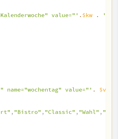
"Kalenderwoche" value="'
.
$kw
.
'">'
;
n" name="wochentag" value="'
.
$value
.
'"
ert"
,
"Bistro"
,
"Classic"
,
"Wahl"
,
"Wellness"