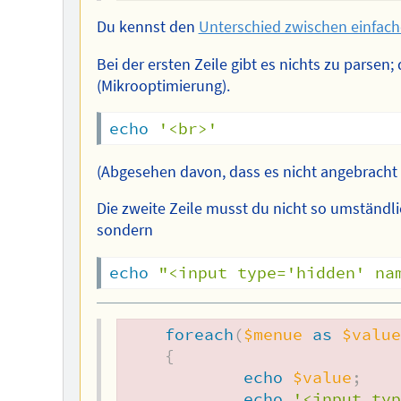
Du kennst den
Unterschied zwischen einfac
Bei der ersten Zeile gibt es nichts zu parse
(Mikrooptimierung).
echo
'<br>'
(Abgesehen davon, dass es nicht angebracht i
Die zweite Zeile musst du nicht so umständlic
sondern
echo
"<input type='hidden' na
foreach
(
$menue
as
$valu
{
echo
$value
;
echo
'<input ty