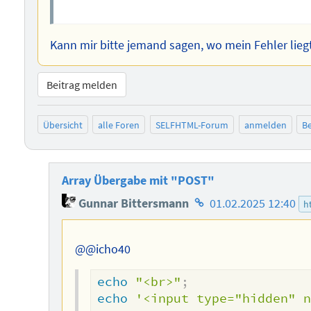
Kann mir bitte jemand sagen, wo mein Fehler lieg
Beitrag melden
Übersicht
alle Foren
SELFHTML-Forum
anmelden
Be
Array Übergabe mit "POST"
Homepage
Gunnar Bittersmann
01.02.2025 12:40
h
des
Autors
@@icho40
echo
"<br>"
;
echo
'<input type="hidden" 