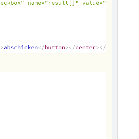
heckbox" name="result[]" value="'
.
$value
"
>
abschicken
</
button
>
</
center
>
</
table
>
</
t