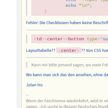
echo
"\n"
;
}
Fehler: Die Checkboxen haben keine Beschrif
<
td
>
<
center
>
<
button
type
=
"
s
Layouttabelle??
<
center
>
?? Von CSS ha
Kann mir bitte jemand sagen, wo mein Fehl
Wo kann man sich das den ansehen, ohne d
Jolan tru
--
Wenn der Faschismus wiederkehrt, wird er nic
sagen: „Ich suche in diesem Deutschen Bunde