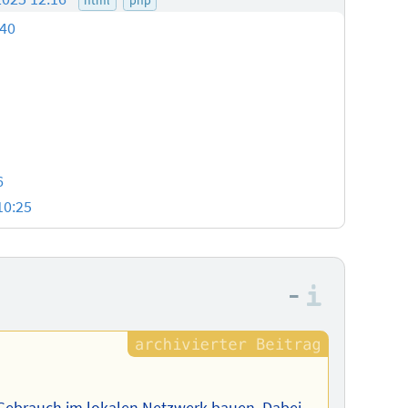
:40
6
10:25
–
Informa
n Gebrauch im lokalen Netzwerk bauen. Dabei