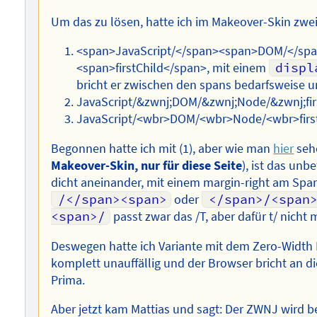
Um das zu lösen, hatte ich im Makeover-Skin zwei
<span>JavaScript/</span><span>DOM/</sp
<span>firstChild</span>, mit einem
displ
bricht er zwischen den spans bedarfsweise u
JavaScript/&zwnj;DOM/‌&zwnj;Node/‌&zwnj;fir
JavaScript/<wbr>DOM/‌<wbr>Node/‌<wbr>firs
Begonnen hatte ich mit (1), aber wie man
hier
seh
Makeover-Skin, nur für diese Seite
), ist das unb
dicht aneinander, mit einem margin-right am Span 
/</span><span>
oder
</span>/<span
<span>/
passt zwar das /T, aber dafür t/ nicht 
Deswegen hatte ich Variante mit dem Zero-Width 
komplett unauffällig und der Browser bricht an di
Prima.
Aber jetzt kam Mattias und sagt: Der ZWNJ wird be