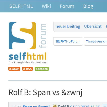
SELFHTML
Wiki
Forum
Blog
neuer Beitrag
Übersicht
SELFHTML-Forum
Thread-Ansich
Rolf B:
Span vs &zwnj
Span vs &zwnj
Rolf B
01.02.2025 15:35
0
33
t