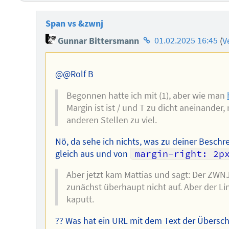
Span vs &zwnj
Homepage
Gunnar Bittersmann
01.02.2025 16:45
(
V
des
Autors
@@Rolf B
Begonnen hatte ich mit (1), aber wie man
Margin ist ist / und T zu dicht aneinander
anderen Stellen zu viel.
Nö, da sehe ich nichts, was zu deiner Beschrei
gleich aus und von
margin-right: 2p
Aber jetzt kam Mattias und sagt: Der ZWNJ
zunächst überhaupt nicht auf. Aber der Lin
kaputt.
?? Was hat ein URL mit dem Text der Überschr