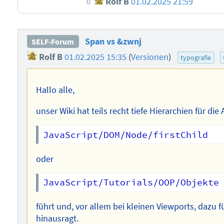
Rolf B
01.02.2025 21:59
0
Span vs &zwnj
SELF-Forum
Rolf B
01.02.2025 15:35
(
Versionen
)
typografie
Hallo alle,
unser Wiki hat teils recht tiefe Hierarchien für die
oder
führt und, vor allem bei kleinen Viewports, dazu f
hinausragt.