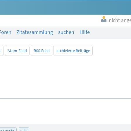
nicht ang
Foren
Zitatesammlung
suchen
Hilfe
t
Atom-Feed
RSS-Feed
archivierte Beiträge
ypografie
wiki