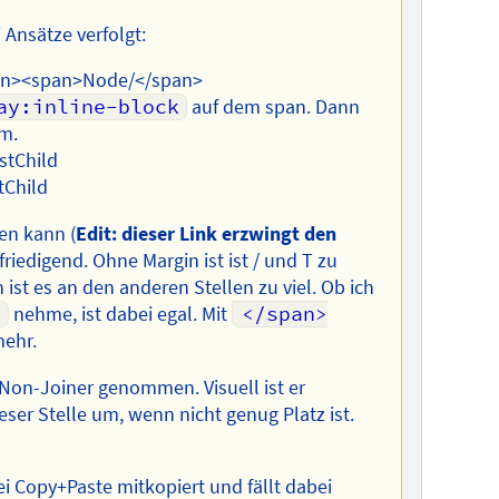
 Ansätze verfolgt:
an><span>Node/</span>
ay:inline-block
auf dem span. Dann
m.
stChild
tChild
en kann (
Edit: dieser Link erzwingt den
efriedigend. Ohne Margin ist ist / und T zu
ist es an den anderen Stellen zu viel. Ob ich
>
nehme, ist dabei egal. Mit
</span>
mehr.
Non-Joiner genommen. Visuell ist er
eser Stelle um, wenn nicht genug Platz ist.
i Copy+Paste mitkopiert und fällt dabei