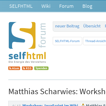
SELFHTML
Wiki
Forum
Blog
neuer Beitrag
Übersicht
SELFHTML-Forum
Thread-Ansich
Matthias Scharwies:
Worksho
Workshop: JavaScript im Wiki
Matthias S
0
17