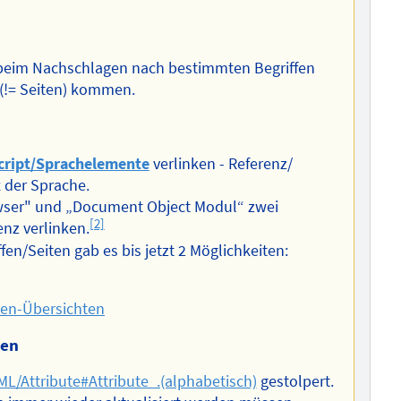
s beim Nachschlagen nach bestimmten Begriffen
 (!= Seiten) kommen.
cript/Sprachelemente
verlinken - Referenz/
 der Sprache.
owser" und „Document Object Modul“ zwei
[2]
enz verlinken.
en/Seiten gab es bis jetzt 2 Möglichkeiten:
ien-Übersichten
ten
L/Attribute#Attribute_.(alphabetisch)
gestolpert.