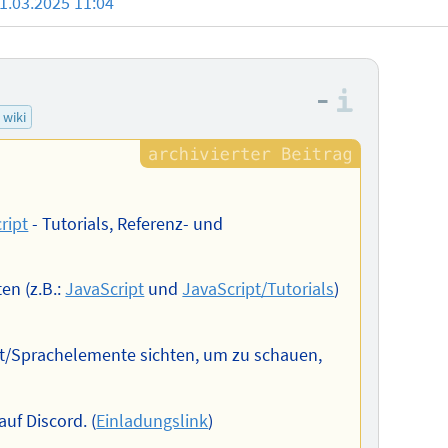
1.03.2025 11:04
–
Informa
wiki
ript
- Tutorials, Referenz- und
en (z.B.:
JavaScript
und
JavaScript/Tutorials
)
ipt/Sprachelemente sichten, um zu schauen,
uf Discord. (
Einladungslink
)