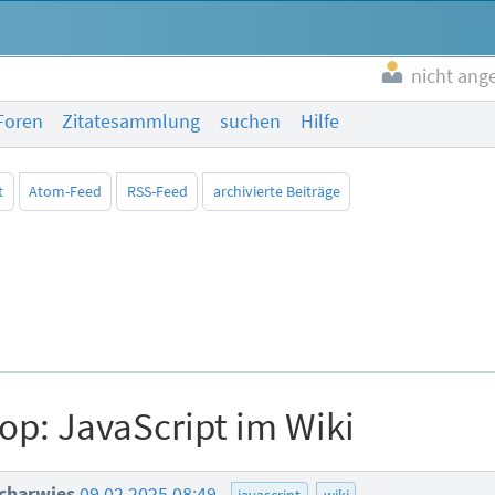
nicht ang
Foren
Zitatesammlung
suchen
Hilfe
t
Atom-Feed
RSS-Feed
archivierte Beiträge
p: JavaScript im Wiki
charwies
09.02.2025 08:49
javascript
wiki