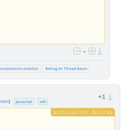
–
Informa
negativ bewerten
positiv bewe
nutzerkonto erstellen
Beitrag im Thread-Baum
+1
Info
onen
)
javascript
wiki