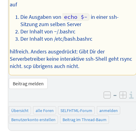
auf
Die Ausgaben von
echo $-
in einer ssh-
Sitzung zum selben Server
Der Inhalt von ~/.bashrc
Der Inhalt von /etc/bash.bashrc
hilfreich. Anders ausgedrückt: Gibt Dir der
Serverbetreiber keine interaktive ssh-Shell geht rsync
nicht. scp übrigens auch nicht.
Beitrag melden
–
negativ 
posi
Übersicht
alle Foren
SELFHTML-Forum
anmelden
Benutzerkonto erstellen
Beitrag im Thread-Baum