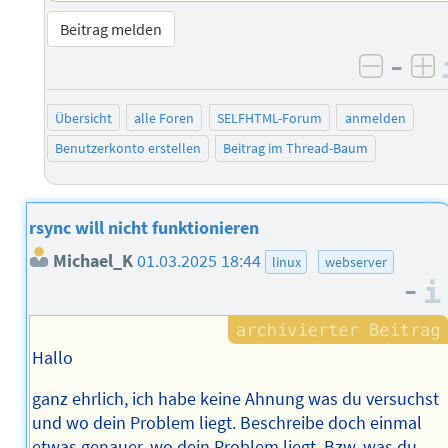
Beitrag melden
–
negati
po
Übersicht
alle Foren
SELFHTML-Forum
anmelden
Benutzerkonto erstellen
Beitrag im Thread-Baum
rsync will nicht funktionieren
Michael_K
01.03.2025 18:44
linux
webserver
–
Hallo
ganz ehrlich, ich habe keine Ahnung was du versuchst
und wo dein Problem liegt. Beschreibe doch einmal
etwas genauer, wo dein Problem liegt. Bzw. was du