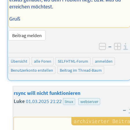
erreichen möchtest.
Gruß
Beitrag melden
–
negativ 
posi
Übersicht
alle Foren
SELFHTML-Forum
anmelden
Benutzerkonto erstellen
Beitrag im Thread-Baum
rsync will nicht funktionieren
Luke
01.03.2025 21:22
linux
webserver
–