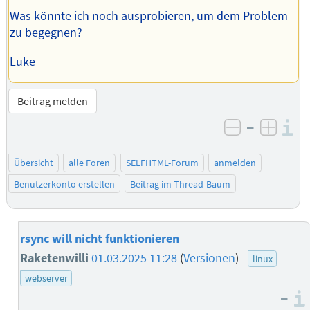
Was könnte ich noch ausprobieren, um dem Problem
zu begegnen?
Luke
Beitrag melden
–
I
negativ be
posit
Übersicht
alle Foren
SELFHTML-Forum
anmelden
Benutzerkonto erstellen
Beitrag im Thread-Baum
rsync will nicht funktionieren
Raketenwilli
01.03.2025 11:28
(
Versionen
)
linux
webserver
–