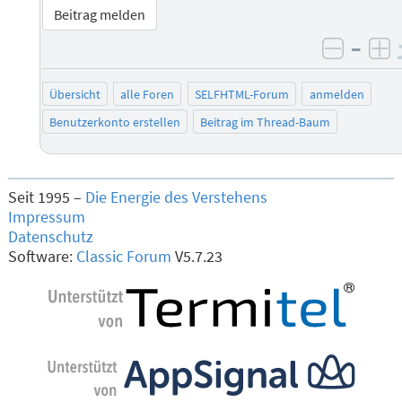
Beitrag melden
–
negati
po
Übersicht
alle Foren
SELFHTML-Forum
anmelden
Benutzerkonto erstellen
Beitrag im Thread-Baum
Seit 1995 –
Die Energie des Verstehens
Impressum
Datenschutz
Software:
Classic Forum
V5.7.23