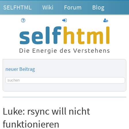
SELFHTML
Wiki
Forum
Blog
Hilfe
anmelden
Benutzerk
neuer Beitrag
Suchbegriff
Luke:
rsync will nicht
funktionieren