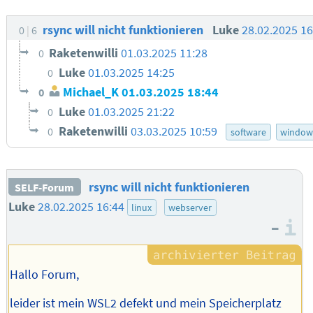
rsync will nicht funktionieren
Luke
28.02.2025 1
0
6
Raketenwilli
01.03.2025 11:28
0
Luke
01.03.2025 14:25
0
Michael_K
01.03.2025 18:44
0
Luke
01.03.2025 21:22
0
Raketenwilli
03.03.2025 10:59
0
software
window
rsync will nicht funktionieren
SELF-Forum
Luke
28.02.2025 16:44
linux
webserver
–
I
Hallo Forum,
leider ist mein WSL2 defekt und mein Speicherplatz