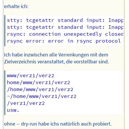
erhalte ich:
stty: tcgetattr standard input: Inappro
stty: tcgetattr standard input: Inappro
rsync: connection unexpectedly closed (
Ich habe inzwischen alle Verrenkungen mit dem
Zielverzeichnis veranstaltet, die vorstellbar sind.
www/verz1/verz2

home/www/verz1/verz2

/home/www/verz1/verz2

~/home/www/verz1/verz2

/verz1/verz2

ohne -- dry-run habe ichs natürlich auch probiert.