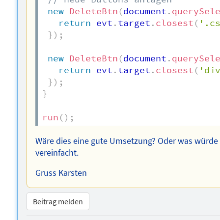
new
DeleteBtn
(
document
.
querySel
return
 evt
.
target
.
closest
(
'.c
}
)
;
new
DeleteBtn
(
document
.
querySel
return
 evt
.
target
.
closest
(
'di
}
)
;
}
run
(
)
;
Wäre dies eine gute Umsetzung? Oder was würde d
vereinfacht.
Gruss Karsten
Beitrag melden