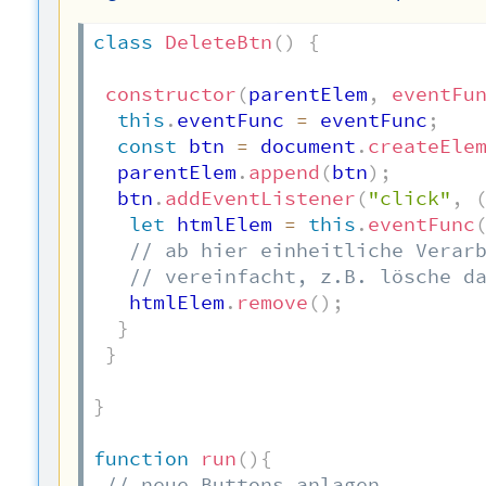
class
DeleteBtn
(
)
{
constructor
(
parentElem
,
eventFu
this
.
eventFunc 
=
 eventFunc
;
const
 btn 
=
 document
.
createEle
  parentElem
.
append
(
btn
)
;
  btn
.
addEventListener
(
"click"
,
let
 htmlElem 
=
this
.
eventFunc
// ab hier einheitliche Verar
// vereinfacht, z.B. lösche d
   htmlElem
.
remove
(
)
;
}
}
}
function
run
(
)
{
// neue Buttons anlagen