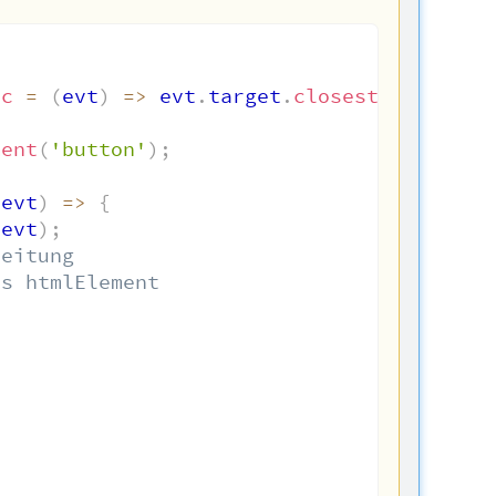
nc
=
(
evt
)
=>
 evt
.
target
.
closest
(
'.cssCla
ment
(
'button'
)
;
(
evt
)
=>
{
(
evt
)
;
beitung
as htmlElement