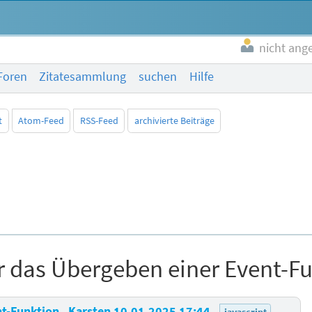
nicht ang
Foren
Zitatesammlung
suchen
Hilfe
t
Atom-Feed
RSS-Feed
archivierte Beiträge
 das Übergeben einer Event-F
nt-Funktion
Karsten
10.01.2025 17:44
javascript