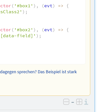
ector
(
'#box1'
)
,
(
evt
)
=>
{
ssClass2'
)
;
ector
(
'#box2'
)
,
(
evt
)
=>
{
v[data-field]'
)
;
agegen sprechen? Das Beispiel ist stark
–
Informa
negativ bewerten
positiv bewe