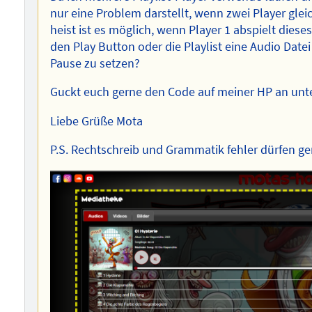
nur eine Problem darstellt, wenn zwei Player gleic
heist ist es möglich, wenn Player 1 abspielt die
den Play Button oder die Playlist eine Audio Datei 
Pause zu setzen?
Guckt euch gerne den Code auf meiner HP an unt
Liebe Grüße Mota
P.S. Rechtschreib und Grammatik fehler dürfen g