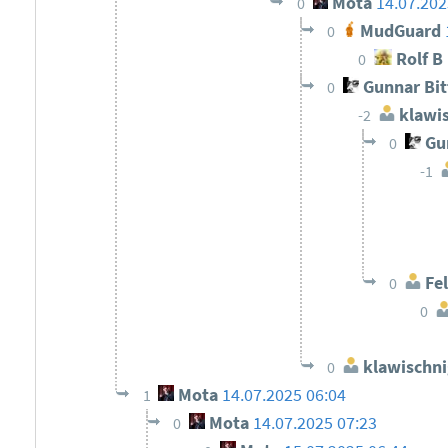
Mota
14.07.202
0
MudGuard
0
Rolf B
0
Gunnar Bi
0
klawi
-2
Gun
0
-1
Fel
0
0
klawischn
0
Mota
14.07.2025 06:04
1
Mota
14.07.2025 07:23
0