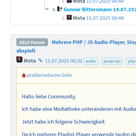
Mota
15.07.2025 06:44
0
Gunnar Bittersmann
14.07.20
0
Mota
15.07.2025 06:48
0
Mehrere PHP / JS Audio-Player, Sto
SELF-Forum
abspielt
Homepage
Mota
11.07.2025 06:32
audio
javascript
php
des
problematische Seite
Autors
Hallo liebe Community,
ich habe eine Mediatheke unteranderen mit Audi
Jetzt habe ich folgene Schwierigkeit:
Da ich mehrere Playlist-Player verwende laufen d