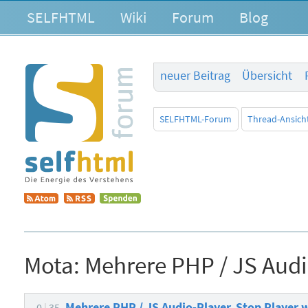
SELFHTML
Wiki
Forum
Blog
neuer Beitrag
Übersicht
SELFHTML-Forum
Thread-Ansich
Mota:
Mehrere PHP / JS Audi
Mehrere PHP / JS Audio-Player, Stop Player 
0
35