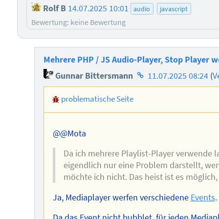
Rolf B
14.07.2025 10:01
audio
javascript
Bewertung: keine Bewertung
Mehrere PHP / JS Audio-Player, Stop Player w
Homepage
Gunnar Bittersmann
11.07.2025 08:24
(
V
des
problematische Seite
Autors
@@Mota
Da ich mehrere Playlist-Player verwende 
eigendlich nur eine Problem darstellt, wen
möchte ich nicht. Das heist ist es möglich
Ja, Mediaplayer werfen verschiedene
Events
.
Da das Event nicht bubblet, für jeden Mediapl