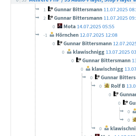
Gunnar Bittersmann
11.07.2025 08
1
Gunnar Bittersmann
11.07.2025 09
2
Mota
14.07.2025 05:55
0
Hörnchen
12.07.2025 12:08
-1
Gunnar Bittersmann
12.07.202
0
klawischnigg
13.07.2025 0
0
Gunnar Bittersmann
1
0
klawischnigg
13.0
0
Gunnar Bitter
0
Rolf B
13.0
0
Gunnar
0
Gun
0
0
0
klawischn
0