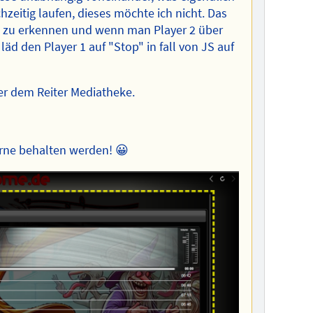
hzeitig laufen, dieses möchte ich nicht. Das
ses zu erkennen und wenn man Player 2 über
läd den Player 1 auf "Stop" in fall von JS auf
er dem Reiter Mediatheke.
erne behalten werden! 😀