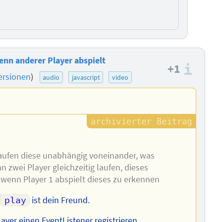
enn anderer Player abspielt
+1
Info
ersionen
)
audio
javascript
video
laufen diese unabhängig voneinander, was
n zwei Player gleichzeitig laufen, dieses
, wenn Player 1 abspielt dieses zu erkennen
play
ist dein Freund.
ayer einen EventListener registrieren.