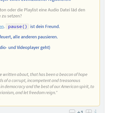
n oder die Playlist eine Audio Datei läd den
e zu setzen?
en
.
pause()
ist dein Freund.
feuert, alle anderen pausieren.
dio- und Videoplayer geht)
ve written about, that has been a beacon of hope
ands of a corrupt, incompetent and treasonous
 in democracy and the best of our American spirit, to
arianism, and let freedom reign.”
4
+1