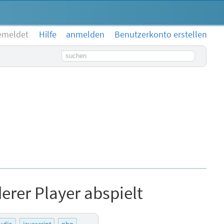
emeldet
Hilfe
anmelden
Benutzerkonto erstellen
Suchbegriff
erer Player abspielt
udio
javascript
php