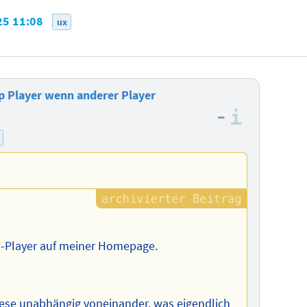
25 11:08
ux
p Player wenn anderer Player
–
Informa
o-Player auf meiner Homepage.
iese unabhängig voneinander, was eigendlich