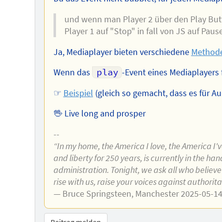
und wenn man Player 2 über den Play Butto
Player 1 auf "Stop" in fall von JS auf Paus
Ja, Mediaplayer bieten verschiedene
Method
Wenn das
play
-Event eines Mediaplayers 
☞
Beispiel
(gleich so gemacht, dass es für Au
🖖 Live long and prosper
--
“In my home, the America I love, the America I'
and liberty for 250 years, is currently in the h
administration. Tonight, we ask all who believe
rise with us, raise your voices against authorit
— Bruce Springsteen, Manchester 2025-05-1