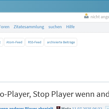
nicht ang
Foren
Zitatesammlung
suchen
Hilfe
t
Atom-Feed
RSS-Feed
archivierte Beiträge
o-Player, Stop Player wenn and
wenn anderer Player abspielt
Mota
11.07.2025 06:32
a