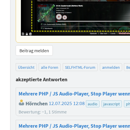
Beitrag melden
Übersicht
alle Foren
SELFHTML-Forum
anmelden
Be
akzeptierte Antworten
Mehrere PHP / JS Audio-Player, Stop Player wenn
Hörnchen
12.07.2025 12:08
audio
javascript
p
Bewertung: −1, 1 Stimme
Mehrere PHP / JS Audio-Player, Stop Player wenn