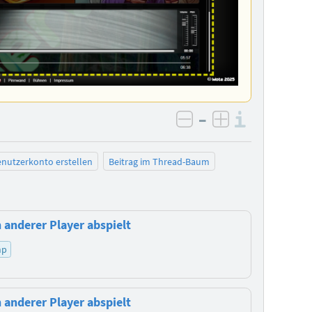
–
Informa
negativ bewerten
positiv bewe
nutzerkonto erstellen
Beitrag im Thread-Baum
 anderer Player abspielt
hp
 anderer Player abspielt