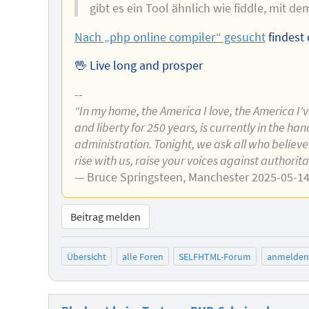
gibt es ein Tool ähnlich wie fiddle, mit
Nach „php online compiler“ gesucht
findest 
🖖 Live long and prosper
--
“In my home, the America I love, the America I'
and liberty for 250 years, is currently in the h
administration. Tonight, we ask all who believe
rise with us, raise your voices against authorit
— Bruce Springsteen, Manchester 2025-05-1
Beitrag melden
Übersicht
alle Foren
SELFHTML-Forum
anmelden