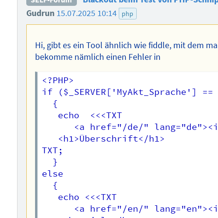
Gudrun
15.07.2025 10:14
php
Hi, gibt es ein Tool ähnlich wie fiddle, mit dem 
bekomme nämlich einen Fehler in
<?PHP>

if ($_SERVER['MyAkt_Sprache'] == 
  {

   echo  <<<TXT

	  <a href="/de/" lang="de"><img src="/bilder/e.GIF" alt=""/>Deutsche Version</a>

   <h1>Überschrift</h1>

TXT;

  }

else

  {

   echo <<<TXT

	  <a href="/en/" lang="en"><img src="/bilder/d.GIF" alt=""/>English version</a>
