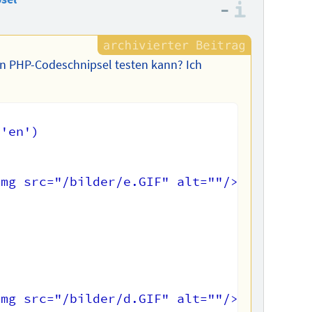
–
Informa
man PHP-Codeschnipsel testen kann? Ich
'en')
