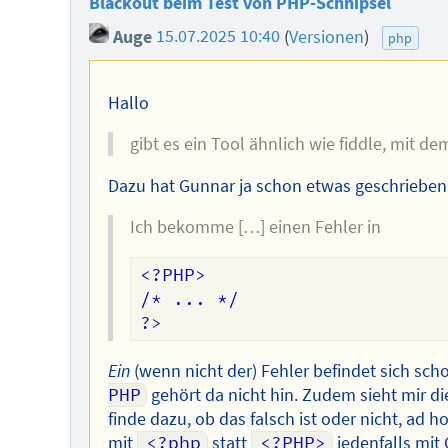
Blackout beim Test von PHP-Schnipsel
Auge
15.07.2025 10:40
(
Versionen
)
php
Hallo
gibt es ein Tool ähnlich wie fiddle, mit
Dazu hat Gunnar ja schon etwas geschrieben
Ich bekomme […] einen Fehler in
<?PHP>

/* ... */

Ein
(wenn nicht der) Fehler befindet sich sc
PHP
gehört da nicht hin. Zudem sieht mir d
finde dazu, ob das falsch ist oder nicht, ad h
mit
<?php
statt
<?PHP>
jedenfalls mit 