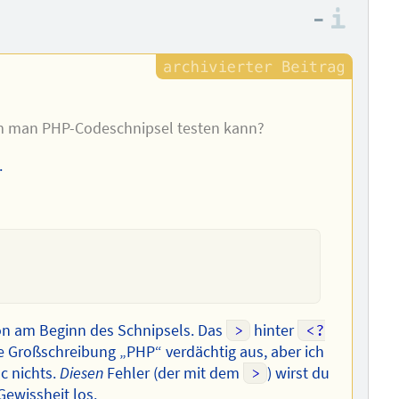
–
Info
 dem man PHP-Codeschnipsel testen kann?
.
hon am Beginn des Schnipsels. Das
>
hinter
<?
ie Großschreibung „PHP“ verdächtig aus, aber ich
oc nichts.
Diesen
Fehler (der mit dem
>
) wirst du
Gewissheit los.