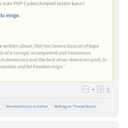
 dem man PHP-Codeschnipsel testen kann?
du einige.
ve written about, that has been a beacon of hope
ands of a corrupt, incompetent and treasonous
 in democracy and the best of our American spirit, to
arianism, and let freedom reign.”
4
–
Info
negativ bewer
positiv b
Benutzerkonto erstellen
Beitrag im Thread-Baum