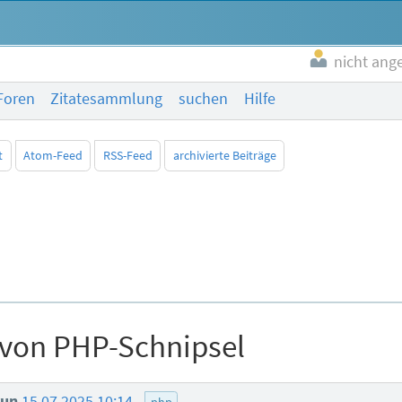
nicht ang
Foren
Zitatesammlung
suchen
Hilfe
t
Atom-Feed
RSS-Feed
archivierte Beiträge
 von PHP-Schnipsel
run
15.07.2025 10:14
php