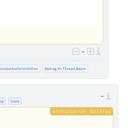
–
Informa
negativ bewerten
positiv bewe
nutzerkonto erstellen
Beitrag im Thread-Baum
–
Info
hp
tools