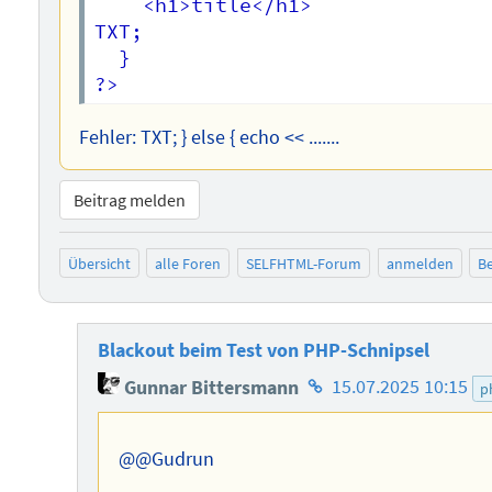
    <h1>title</h1>

TXT;  

  }

Fehler: TXT; } else { echo << .......
Beitrag melden
Übersicht
alle Foren
SELFHTML-Forum
anmelden
Be
Blackout beim Test von PHP-Schnipsel
Homepage
Gunnar Bittersmann
15.07.2025 10:15
p
des
Autors
@@Gudrun