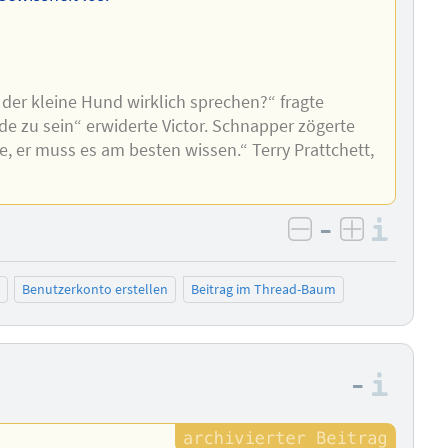
 der kleine Hund wirklich sprechen?“ fragte
e zu sein“ erwiderte Victor. Schnapper zögerte
e, er muss es am besten wissen.“ Terry Prattchett,
–
Info
negativ bewer
positiv b
Benutzerkonto erstellen
Beitrag im Thread-Baum
–
Info