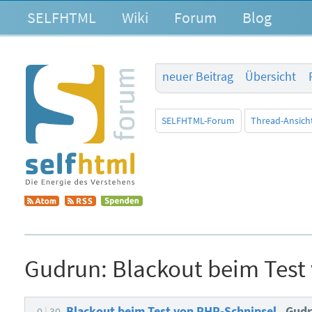
SELFHTML
Wiki
Forum
Blog
neuer Beitrag
Übersicht
SELFHTML-Forum
Thread-Ansich
Gudrun:
Blackout beim Test
Blackout beim Test von PHP-Schnipsel
Gud
0
30