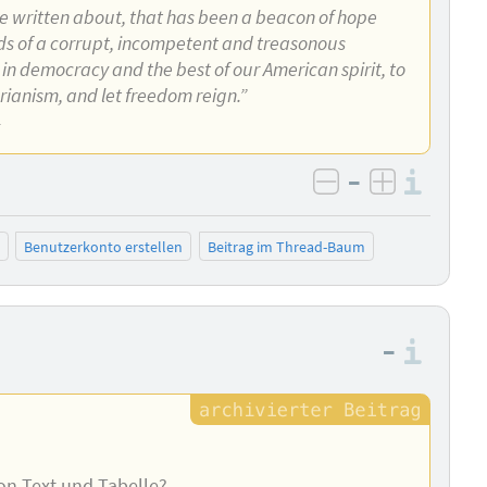
ve written about, that has been a beacon of hope
ands of a corrupt, incompetent and treasonous
 in democracy and the best of our American spirit, to
arianism, and let freedom reign.”
4
–
Info
negativ bewer
positiv b
Benutzerkonto erstellen
Beitrag im Thread-Baum
–
Info
von Text und Tabelle?