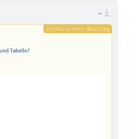
–
Informa
 und Tabelle?