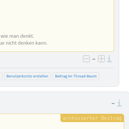
 wie man denkt.
ar nicht denken kann.
–
Info
negativ bewer
positiv b
Benutzerkonto erstellen
Beitrag im Thread-Baum
–
I