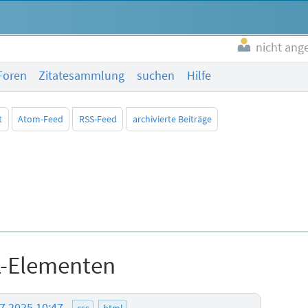
nicht ang
Foren
Zitatesammlung
suchen
Hilfe
t
Atom-Feed
RSS-Feed
archivierte Beiträge
L-Elementen
07.2025 10:47
css
html