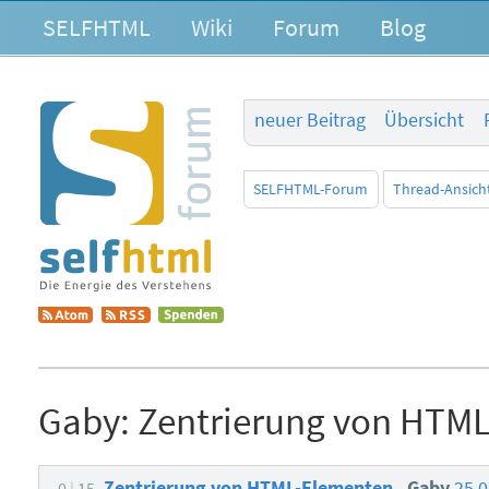
SELFHTML
Wiki
Forum
Blog
neuer Beitrag
Übersicht
SELFHTML-Forum
Thread-Ansich
Gaby:
Zentrierung von HTM
Zentrierung von HTML-Elementen
Gaby
25.
0
15