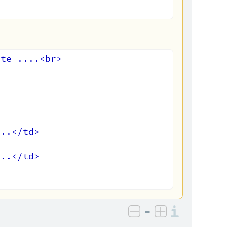
te ....<br>

..</td>



..</td>

–
Informa
negativ bewerten
positiv bewe