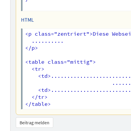
HTML
<p class="zentriert">Diese Websei
  ..........

</p>

<table class="mittig">

  <tr>

    <td>.........................
                           ......
    <td>.........................
  </tr>

Beitrag melden