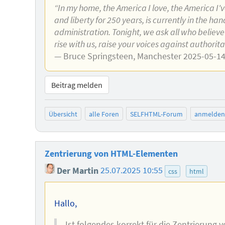
“In my home, the America I love, the America I'
and liberty for 250 years, is currently in the h
administration. Tonight, we ask all who believe
rise with us, raise your voices against authorit
— Bruce Springsteen, Manchester 2025-05-1
Beitrag melden
Übersicht
alle Foren
SELFHTML-Forum
anmelden
Zentrierung von HTML-Elementen
Der Martin
25.07.2025 10:55
css
html
Hallo,
Ist folgendes korrekt für die Zentrierung 