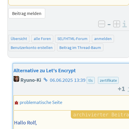
Beitrag melden
–
negativ 
posi
Übersicht
alle Foren
SELFHTML-Forum
anmelden
Benutzerkonto erstellen
Beitrag im Thread-Baum
Alternative zu Let's Encrypt
Homepage
Ryuno-Ki
06.06.2025 13:39
tls
zertifikate
des
+1
Autors
problematische Seite
Hallo Rolf,