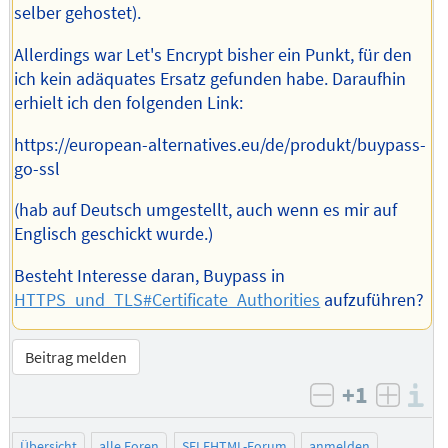
selber gehostet).
Allerdings war Let's Encrypt bisher ein Punkt, für den
ich kein adäquates Ersatz gefunden habe. Daraufhin
erhielt ich den folgenden Link:
https://european-alternatives.eu/de/produkt/buypass-
go-ssl
(hab auf Deutsch umgestellt, auch wenn es mir auf
Englisch geschickt wurde.)
Besteht Interesse daran, Buypass in
HTTPS_und_TLS#Certificate_Authorities
aufzuführen?
Beitrag melden
+1
I
negativ bew
posit
Übersicht
alle Foren
SELFHTML-Forum
anmelden