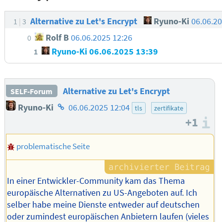
Alternative zu Let's Encrypt
Ryuno-Ki
06.06.2
1
3
Rolf B
06.06.2025 12:26
0
Ryuno-Ki
06.06.2025 13:39
1
Alternative zu Let's Encrypt
SELF-Forum
Homepage
Ryuno-Ki
06.06.2025 12:04
tls
zertifikate
des
+1
I
Autors
problematische Seite
In einer Entwickler-Community kam das Thema
europäische Alternativen zu US-Angeboten auf. Ich
selber habe meine Dienste entweder auf deutschen
oder zumindest europäischen Anbietern laufen (vieles