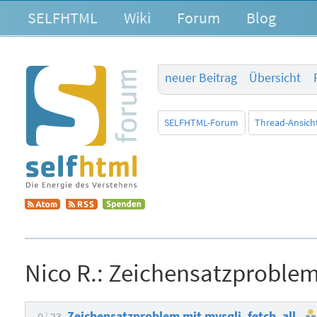
SELFHTML
Wiki
Forum
Blog
neuer Beitrag
Übersicht
SELFHTML-Forum
Thread-Ansich
Nico R.:
Zeichensatzproblem
Zeichensatzproblem mit mysqli_fetch_all
0
23