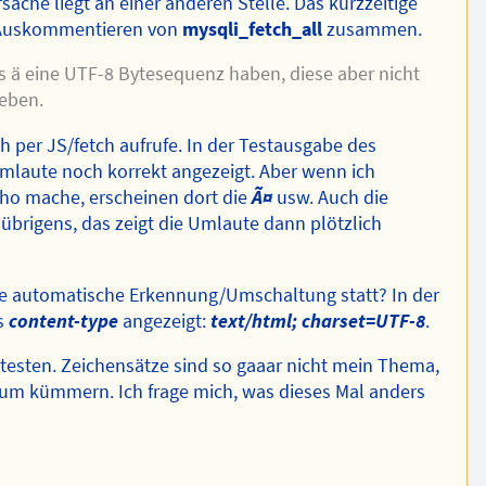
rsache liegt an einer anderen Stelle. Das kurzzeitige
em Auskommentieren von
mysqli_fetch_all
zusammen.
as ä eine UTF-8 Bytesequenz haben, diese aber nicht
geben.
ch per JS/fetch aufrufe. In der Testausgabe des
mlaute noch korrekt angezeigt. Aber wenn ich
cho mache, erscheinen dort die
Ã¤
usw. Auch die
brigens, das zeigt die Umlaute dann plötzlich
ine automatische Erkennung/Umschaltung statt? In der
s
content-type
angezeigt:
text/html; charset=UTF-8
.
esten. Zeichensätze sind so gaaar nicht mein Thema,
arum kümmern. Ich frage mich, was dieses Mal anders