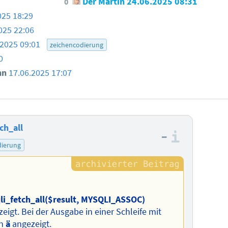
Der Martin
24.06.2025 08:31
0
025 18:29
025 22:06
.2025 09:01
zeichencodierung
0
nn
17.06.2025 17:07
ch_all
–
Informa
dierung
li_fetch_all($result, MYSQLI_ASSOC)
eigt. Bei der Ausgabe in einer Schleife mit
in
ä
angezeigt.