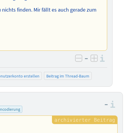
nichts finden. Mir fällt es auch gerade zum
–
Informa
negativ bewerten
positiv bewe
nutzerkonto erstellen
Beitrag im Thread-Baum
–
Info
encodierung