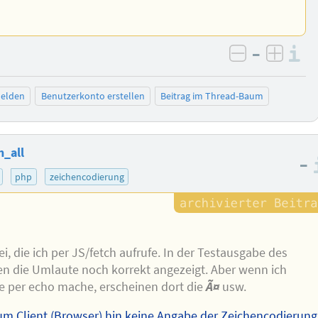
–
I
negativ be
posit
elden
Benutzerkonto erstellen
Beitrag im Thread-Baum
h_all
–
php
zeichencodierung
i, die ich per JS/fetch aufrufe. In der Testausgabe des
n die Umlaute noch korrekt angezeigt. Aber wenn ich
e per echo mache, erscheinen dort die
Ã¤
usw.
um Client (Browser) hin keine Angabe der Zeichencodierung