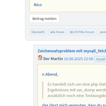
Nico
Beitrag melden
Übersicht
alle Foren
SELFHTML-Forum
anm
Zeichensatzproblem mit mysqli_fetc
Der Martin
16.06.2025 22:58
mysqli
n Abend,
Es handelt sich um eine php-Date
Ergebnisses mit var_dump werde
zusätzlich noch eine Testausgab
das lässt mich vermuten, dass du z