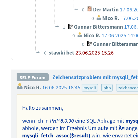
Der Martin
17.06.2
0
Nico R.
17.06.2
0
Gunnar Bittersmann
17.06
1
Nico R.
17.06.2025 14:0
0
Gunnar Bittersma
0
stawki bet
23.06.2025 15:26
0
Zeichensatzproblem mit mysqli_fet
SELF-Forum
Nico R.
16.06.2025 18:45
mysqli
php
zeichenco
Hallo zusammen,
wenn ich in
PHP 8.0.30
eine SQL-Abfrage mit
mysq
abhole, werden im Ergebnis Umlaute mit
Ã¤
angez
mysqli_fetch_assoc($result)
wird wie erwartet e