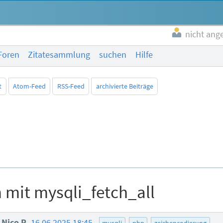
nicht ang
Foren
Zitatesammlung
suchen
Hilfe
t
Atom-Feed
RSS-Feed
archivierte Beiträge
 mit mysqli_fetch_all
Nico R.
16.06.2025 18:45
mysqli
php
zeichencodierung