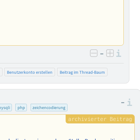
–
Info
negativ bewer
positiv b
Benutzerkonto erstellen
Beitrag im Thread-Baum
–
I
ysqli
php
zeichencodierung