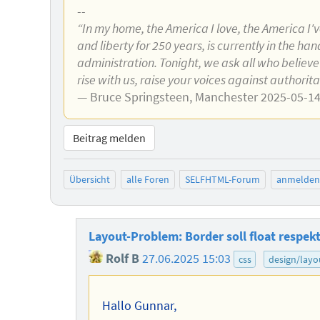
--
“In my home, the America I love, the America I'
and liberty for 250 years, is currently in the h
administration. Tonight, we ask all who believe
rise with us, raise your voices against authorit
— Bruce Springsteen, Manchester 2025-05-1
Beitrag melden
Übersicht
alle Foren
SELFHTML-Forum
anmelden
Layout-Problem: Border soll float respek
Rolf B
27.06.2025 15:03
css
design/layo
Hallo Gunnar,