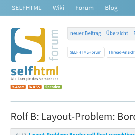
SELFHTML
Wiki
Forum
Blog
neuer Beitrag
Übersicht
SELFHTML-Forum
Thread-Ansich
Rolf B:
Layout-Problem: Borde
Layout-Problem: Border soll float respektie
0
13