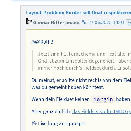
Layout-Problem: Border soll float respektiere
Homepage
Gunnar Bittersmann
27.06.2025 14:01
c
des
Autors
@@Rolf B
Jetzt sind h1, Farbschema und Text alle 
Grid ist zum Einspalter degeneriert - aber 
immer noch durch's Fieldset durch. Er sol
Du meinst, er sollte nicht rechts von dem Fi
was du gemeint haben könntest.
Wenn dein Fieldset keinen
margin
haben s
Aber ganz ehrlich:
das Fieldset sollte IMHO ga
🖖 Live long and prosper