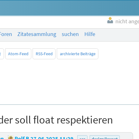
nicht ang
Foren
Zitatesammlung
suchen
Hilfe
t
Atom-Feed
RSS-Feed
archivierte Beiträge
r soll float respektieren
ren
Rolf B
27.06.2025 11:29
css
design/layout