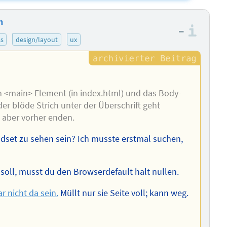
n
–
Info
ss
design/layout
ux
im <main> Element (in index.html) und das Body-
der blöde Strich unter der Überschrift geht
l aber vorher enden.
eldset zu sehen sein? Ich musste erstmal suchen,
oll, musst du den Browserdefault halt nullen.
r nicht da sein.
Müllt nur sie Seite voll; kann weg.