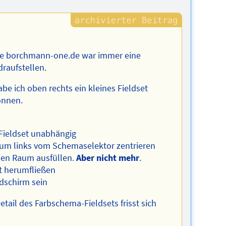
ge borchmann-one.de war immer eine
draufstellen.
e ich oben rechts ein kleines Fieldset
önnen.
 Fieldset unabhängig
 Raum links vom Schemaselektor zentrieren
eien Raum ausfüllen.
Aber nicht mehr
.
et herumfließen
ldschirm sein
ail des Farbschema-Fieldsets frisst sich