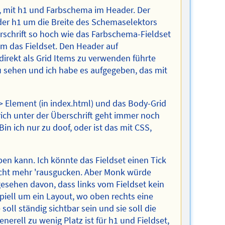
ut, mit h1 und Farbschema im Header. Der
 der h1 um die Breite des Schemaselektors
rschrift so hoch wie das Farbschema-Fieldset
um das Fieldset. Den Header auf
direkt als Grid Items zu verwenden führte
zu sehen und ich habe es aufgegeben, das mit
> Element (in index.html) und das Body-Grid
trich unter der Überschrift geht immer noch
Bin ich nur zu doof, oder ist das mit CSS,
eben kann. Ich könnte das Fieldset einen Tick
icht mehr 'rausgucken. Aber Monk würde
gesehen davon, dass links vom Fieldset kein
piell um ein Layout, wo oben rechts eine
soll ständig sichtbar sein und sie soll die
erell zu wenig Platz ist für h1 und Fieldset,