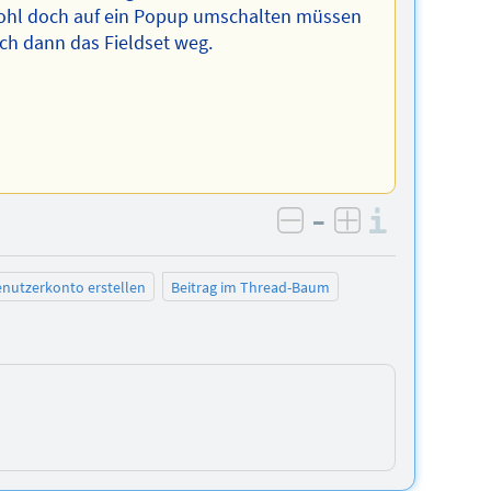
wohl doch auf ein Popup umschalten müssen
ch dann das Fieldset weg.
–
Informa
negativ bewerten
positiv bewe
nutzerkonto erstellen
Beitrag im Thread-Baum