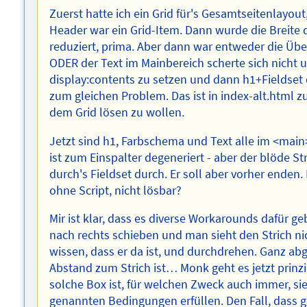
Zuerst hatte ich ein Grid für's Gesamtseitenlayo
Header war ein Grid-Item. Dann wurde die Breite
reduziert, prima. Aber dann war entweder die Übe
ODER der Text im Mainbereich scherte sich nicht 
display:contents zu setzen und dann h1+Fieldset 
zum gleichen Problem. Das ist in index-alt.html 
dem Grid lösen zu wollen.
Jetzt sind h1, Farbschema und Text alle im <main
ist zum Einspalter degeneriert - aber der blöde S
durch's Fieldset durch. Er soll aber vorher enden. 
ohne Script, nicht lösbar?
Mir ist klar, dass es diverse Workarounds dafür g
nach rechts schieben und man sieht den Strich n
wissen, dass er da ist, und durchdrehen. Ganz ab
Abstand zum Strich ist… Monk geht es jetzt prinzi
solche Box ist, für welchen Zweck auch immer, sie 
genannten Bedingungen erfüllen. Den Fall, dass gen