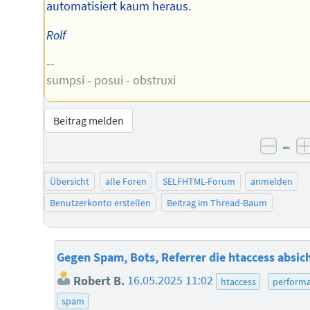
automatisiert kaum heraus.
Rolf
--
sumpsi - posui - obstruxi
Beitrag melden
–
negat
Übersicht
alle Foren
SELFHTML-Forum
anmelden
Benutzerkonto erstellen
Beitrag im Thread-Baum
Gegen Spam, Bots, Referrer die htaccess absic
Robert B.
16.05.2025 11:02
htaccess
perform
spam