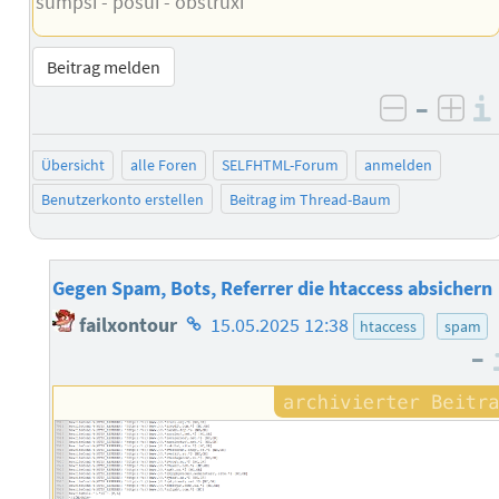
sumpsi - posui - obstruxi
Beitrag melden
–
negativ 
posi
Übersicht
alle Foren
SELFHTML-Forum
anmelden
Benutzerkonto erstellen
Beitrag im Thread-Baum
Gegen Spam, Bots, Referrer die htaccess absichern
Homepage
failxontour
15.05.2025 12:38
htaccess
spam
des
–
Autors