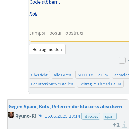
Code stöbern.
Rolf
--
sumpsi - posui - obstruxi
Beitrag melden
ne
Übersicht
alle Foren
SELFHTML-Forum
anmeld
Benutzerkonto erstellen
Beitrag im Thread-Baum
Gegen Spam, Bots, Referrer die htaccess absichern
Homepage
Ryuno-Ki
15.05.2025 13:14
htaccess
spam
des
+2