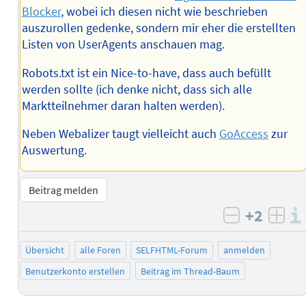
Blocker
, wobei ich diesen nicht wie beschrieben
auszurollen gedenke, sondern mir eher die erstellten
Listen von UserAgents anschauen mag.
Robots.txt ist ein Nice-to-have, dass auch befüllt
werden sollte (ich denke nicht, dass sich alle
Marktteilnehmer daran halten werden).
Neben Webalizer taugt vielleicht auch
GoAccess
zur
Auswertung.
Beitrag melden
+2
negativ b
posi
Übersicht
alle Foren
SELFHTML-Forum
anmelden
Benutzerkonto erstellen
Beitrag im Thread-Baum