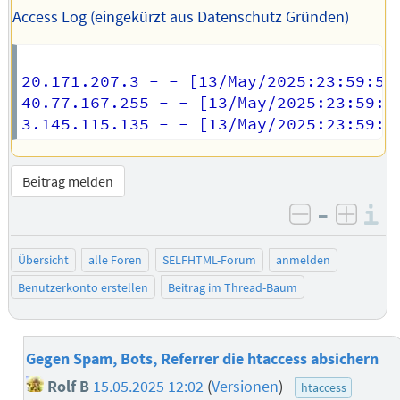
Access Log (eingekürzt aus Datenschutz Gründen)
20.171.207.3 - - [13/May/2025:23:59:55
40.77.167.255 - - [13/May/2025:23:59:5
Beitrag melden
–
I
negativ be
posit
Übersicht
alle Foren
SELFHTML-Forum
anmelden
Benutzerkonto erstellen
Beitrag im Thread-Baum
Gegen Spam, Bots, Referrer die htaccess absichern
Rolf B
15.05.2025 12:02
(
Versionen
)
htaccess