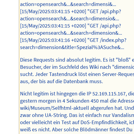
action=opensearch&...&search=dimensi&...
[15/May/2025:03:41:15 +0200] "GET /api.php?
action=opensearch&...&search=dimensio&...
[15/May/2025:03:41:15 +0200] "GET /api.php?
action=opensearch&...&search=dimension&...
[15/May/2025:03:41:16 +0200] "GET /index.php?
search=dimension&title=Spezial%3ASuche&...
Diese Requests sind absolut legitim. Es ist "bloß" 
Besucher, der im Suchfeld des Wiki nach "dimensi
sucht. Jeder Tastendruck löst einen Server-Reque
aus, der bis auf die Datenbank muss.
Nicht legitim ist hingegen die IP 52.169.115.167, di
gestern morgen in 4 Sekunden 450 mal die Adress
wiki/Museum/Selfhtml-aktuell abgerufen hat. Un
zwar ohne UA-String. Das ist einfach nur Vandalis
oder vielleicht ein Test auf DoS-Empfindlichkeit, ic
weiß es nicht. Aber solche Blödmänner findest Du