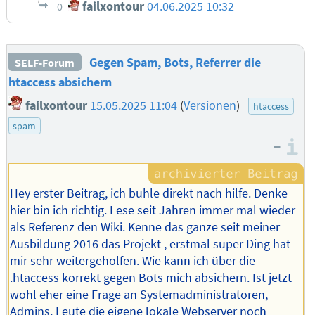
failxontour
04.06.2025 10:32
0
Gegen Spam, Bots, Referrer die
SELF-Forum
htaccess absichern
failxontour
15.05.2025 11:04
(
Versionen
)
htaccess
spam
–
I
Hey erster Beitrag, ich buhle direkt nach hilfe. Denke
hier bin ich richtig. Lese seit Jahren immer mal wieder
als Referenz den Wiki. Kenne das ganze seit meiner
Ausbildung 2016 das Projekt , erstmal super Ding hat
mir sehr weitergeholfen. Wie kann ich über die
.htaccess korrekt gegen Bots mich absichern. Ist jetzt
wohl eher eine Frage an Systemadministratoren,
Admins, Leute die eigene lokale Webserver noch