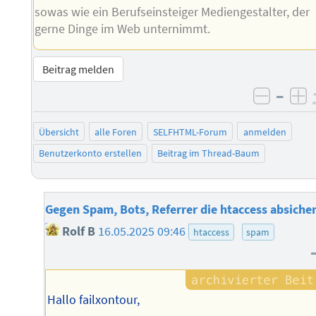
sowas wie ein Berufseinsteiger Mediengestalter, der
gerne Dinge im Web unternimmt.
Beitrag melden
–
negati
po
Übersicht
alle Foren
SELFHTML-Forum
anmelden
Benutzerkonto erstellen
Beitrag im Thread-Baum
Gegen Spam, Bots, Referrer die htaccess absiche
Rolf B
16.05.2025 09:46
htaccess
spam
Hallo failxontour,