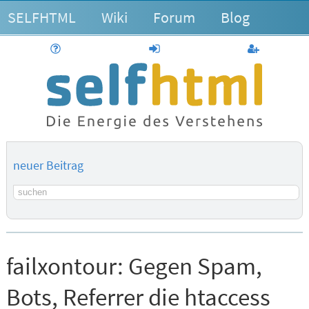
SELFHTML
Wiki
Forum
Blog
Hilfe
anmelden
Benutzerk
neuer Beitrag
Suchbegriff
failxontour:
Gegen Spam,
Bots, Referrer die htaccess