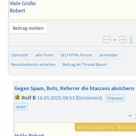
Viele Grüße
Robert
Beitrag melden
–
negativ 
posi
Übersicht
alle Foren
SELFHTML-Forum
anmelden
Benutzerkonto erstellen
Beitrag im Thread-Baum
Gegen Spam, Bots, Referrer die htaccess absichern
Rolf B
16.05.2025 08:53
(
Versionen
)
htaccess
spam
–
Hallo Robert,