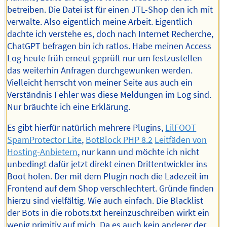
betreiben. Die Datei ist für einen JTL-Shop den ich mit
verwalte. Also eigentlich meine Arbeit. Eigentlich
dachte ich verstehe es, doch nach Internet Recherche,
ChatGPT befragen bin ich ratlos. Habe meinen Access
Log heute früh erneut geprüft nur um festzustellen
das weiterhin Anfragen durchgewunken werden.
Vielleicht herrscht von meiner Seite aus auch ein
Verständnis Fehler was diese Meldungen im Log sind.
Nur bräuchte ich eine Erklärung.
Es gibt hierfür natürlich mehrere Plugins,
LilFOOT
SpamProtector Lite
,
BotBlock PHP 8.2
Leitfäden von
Hosting-Anbietern
, nur kann und möchte ich nicht
unbedingt dafür jetzt direkt einen Drittentwickler ins
Boot holen. Der mit dem Plugin noch die Ladezeit im
Frontend auf dem Shop verschlechtert. Gründe finden
hierzu sind vielfältig. Wie auch einfach. Die Blacklist
der Bots in die robots.txt hereinzuschreiben wirkt ein
wenig primitiv auf mich. Da es auch kein anderer der