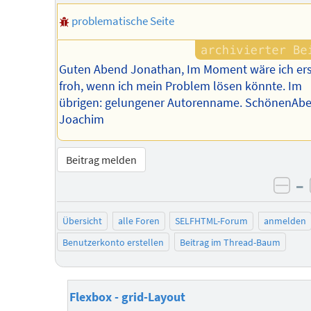
problematische Seite
Guten Abend Jonathan, Im Moment wäre ich ers
froh, wenn ich mein Problem lösen könnte. Im
übrigen: gelungener Autorenname. SchönenAbe
Joachim
Beitrag melden
–
neg
Übersicht
alle Foren
SELFHTML-Forum
anmelden
Benutzerkonto erstellen
Beitrag im Thread-Baum
Flexbox - grid-Layout