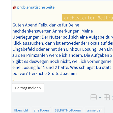
problematische Seite
Guten Abend Felix, danke für Deine
nachdenkenswerten Anmerkungen. Meine
Überlegungen: Der Nutzer soll sich eine Aufgabe dur
Klick aussuchen, dann ist entweder der Focus auf d
Eingabefeld oder er hat den Link zur Lösung. Den Li
zu den Primzahlen werde ich ändern. Die Aufgaben 3
9 gibt es deswegen noch nicht, weil ich vorher gerne
eine Lösung für 1 und 2 hätte. Was schlägst Du statt
pdf vor? Herzliche Grüße Joachim
Beitrag melden
–
negati
po
Übersicht
alle Foren
SELFHTML-Forum
anmelden