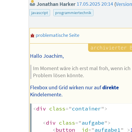
Jonathan Harker
17.05.2025 20:14
(
Versio
javascript
programmiertechnik
problematische Seite
Hallo Joachim,
Im Moment wäre ich erst mal froh, wenn ich
Problem lösen könnte.
Flexbox und Grid wirken nur auf
direkte
Kindelemente.
<
div
class
=
"
container
"
>
<
div
class
=
"
aufgabe
"
>
<
button
id
=
"
aufgabe1
"
>