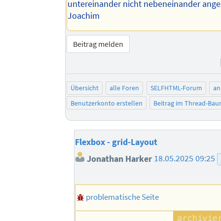
untereinander nicht nebeneinander ange
Joachim
Beitrag melden
Übersicht
alle Foren
SELFHTML-Forum
an
Benutzerkonto erstellen
Beitrag im Thread-Ba
Flexbox - grid-Layout
Jonathan Harker
18.05.2025 09:25
problematische Seite