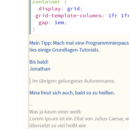
container
{
display
:
 grid
;
grid-template-columns
:
 1fr 1f
gap
:
 1em
;
}
Mein Tipp: Mach mal eine Programmmierpau
lies einige Grundlagen-Tutorials.
Bis bald!
Jonathan
Im übrigen: gelungener Autorenname.
Mina freut sich auch, bald so zu heißen.
--
Was ja kaum einer weiß:
Lorem Ipsum ist ein Zitat von Julius Caesar, 
übersetzt so viel heißt wie