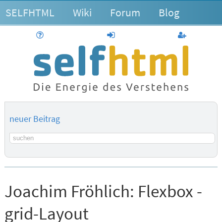
SELFHTML
Wiki
Forum
Blog
Hilfe
anmelden
Benutzerk
neuer Beitrag
Suchbegriff
Joachim Fröhlich:
Flexbox -
grid-Layout