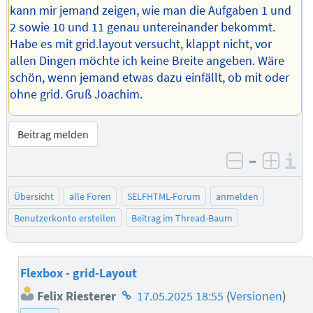
kann mir jemand zeigen, wie man die Aufgaben 1 und
2 sowie 10 und 11 genau untereinander bekommt.
Habe es mit grid.layout versucht, klappt nicht, vor
allen Dingen möchte ich keine Breite angeben. Wäre
schön, wenn jemand etwas dazu einfällt, ob mit oder
ohne grid. Gruß Joachim.
Beitrag melden
–
I
negativ be
posit
Übersicht
alle Foren
SELFHTML-Forum
anmelden
Benutzerkonto erstellen
Beitrag im Thread-Baum
Flexbox - grid-Layout
Homepage
Felix Riesterer
17.05.2025 18:55
(
Versionen
)
des