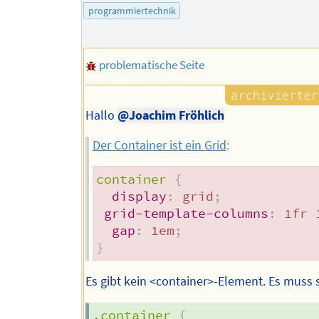
programmiertechnik
problematische Seite
Hallo
@Joachim Fröhlich
Der Container ist ein Grid
:
container
{
display
:
 grid
;
grid-template-columns
:
 1fr 
gap
:
 1em
;
}
Es gibt kein <container>-Element. Es muss 
.container
{