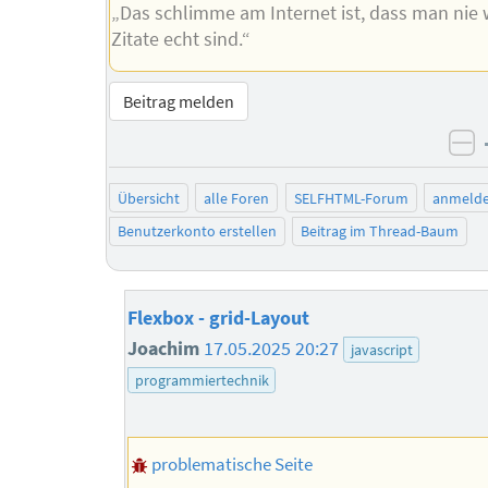
„Das schlimme am Internet ist, dass man nie 
Zitate echt sind.“
Beitrag melden
ne
Übersicht
alle Foren
SELFHTML-Forum
anmeld
Benutzerkonto erstellen
Beitrag im Thread-Baum
Flexbox - grid-Layout
Joachim
17.05.2025 20:27
javascript
programmiertechnik
problematische Seite