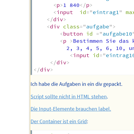
<
p
>
1 840
</
p
>
<
input
id
=
"
eintrag1
"
ma
</
div
>
<
div
class
=
"
aufgabe
"
>
<
button
id
=
"
aufgabe10
<
p
>
Bestimmen Sie das 
          2, 3, 4, 5, 6, 10, u
<
input
id
=
"
eintrag1
</
div
>
</
div
>
Ich habe die Aufgaben in ein div gepackt.
Script sollte nicht in HTML stehen
.
Die Input-Elemente brauchen label.
Der Container ist ein Grid
: