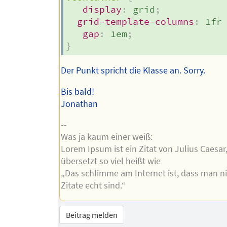
display
:
 grid
;
grid-template-columns
:
 1fr
gap
:
 1em
;
}
Der Punkt spricht die Klasse an. Sorry.
Bis bald!
Jonathan
--
Was ja kaum einer weiß:
Lorem Ipsum ist ein Zitat von Julius Caesar
übersetzt so viel heißt wie
„Das schlimme am Internet ist, dass man ni
Zitate echt sind.“
Beitrag melden