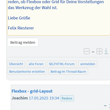
reden, ob Flexbox oder Grid für Deine Vorstellungen
das Werkzeug der Wahl ist.
Liebe Grüße
Felix Riesterer
Beitrag melden
–
negativ 
posi
Übersicht
alle Foren
SELFHTML-Forum
anmelden
Benutzerkonto erstellen
Beitrag im Thread-Baum
Flexbox - grid-Layout
Joachim
17.05.2025 19:34
flexbox
–