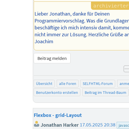
Lieber Jonathan, danke für Deinen
Programmiervorschlag. Was die Grundlagen
beschäftige ich mich intensiv damit, komme
nicht immer zur Lösung. Herzliche Grüße an
Joachim
Beitrag melden
Übersicht
alle Foren
SELFHTML-Forum
anme
Benutzerkonto erstellen
Beitrag im Thread-Baum
Flexbox - grid-Layout
Jonathan Harker
17.05.2025 20:38
javasc