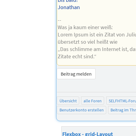
Bis bald!
Jonathan
--
Was ja kaum einer weiß:
Lorem Ipsum ist ein Zitat von Juli
übersetzt so viel heißt wie
„Das schlimme am Internet ist, da
Zitate echt sind.“
Beitrag melden
Übersicht
alle Foren
SELFHTML-For
Benutzerkonto erstellen
Beitrag im T
Flexbox - grid-Layout