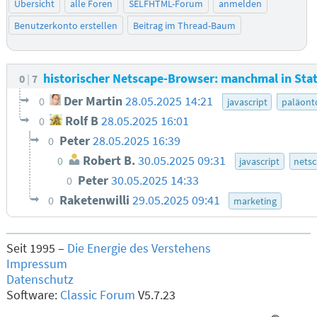
Übersicht
alle Foren
SELFHTML-Forum
anmelden
Benutzerkonto erstellen
Beitrag im Thread-Baum
historischer Netscape-Browser: manchmal in Statu
0
7
Der Martin
28.05.2025 14:21
0
javascript
paläont
Rolf B
28.05.2025 16:01
0
Peter
28.05.2025 16:39
0
Robert B.
30.05.2025 09:31
0
javascript
nets
Peter
30.05.2025 14:33
0
Raketenwilli
29.05.2025 09:41
0
marketing
Seit 1995 –
Die Energie des Verstehens
Impressum
Datenschutz
Software:
Classic Forum
V5.7.23