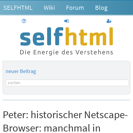
SELFHTML
Wiki
Forum
Blog
Hilfe
anmelden
Benutzerk
neuer Beitrag
Suchbegriff
Peter:
historischer Netscape-
Browser: manchmal in