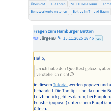
Übersicht
alle Foren
SELFHTML-Forum
anme
Benutzerkonto erstellen
Beitrag im Thread-Baum
Fragen zum Hamburger Button
Homepage
JürgenB
15.11.2025 18:46
css
des
Autors
Hallo,
Ja ich habe den Quelltext gelesen, aber
verstehe ich nicht😉
in diesem
Tutorial
werden popover und 
behandelt. Die Tooltips sind da nur ein Be
Letztendlich geht es darum, bei Knopfdru
Fenster (popover) unter einem Knopf (an
öffnen.