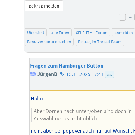
Beitrag melden
–
neg
Übersicht
alle Foren
SELFHTML-Forum
anmelden
Benutzerkonto erstellen
Beitrag im Thread-Baum
Fragen zum Hamburger Button
Homepage
JürgenB
15.11.2025 17:41
css
des
Autors
Hallo,
Aber Dornen nach unten/oben sind doch in
Auswahlmenüs nicht üblich.
nein, aber bei popover auch nur auf Wunsch. 