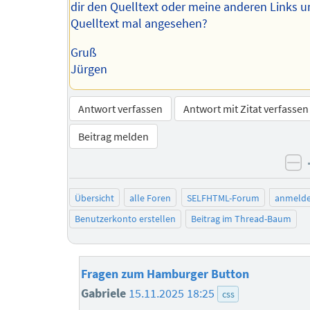
dir den Quelltext oder meine anderen Links 
Quelltext mal angesehen?
Gruß
Jürgen
Antwort verfassen
Antwort mit Zitat verfassen
Beitrag melden
ne
Übersicht
alle Foren
SELFHTML-Forum
anmeld
Benutzerkonto erstellen
Beitrag im Thread-Baum
Fragen zum Hamburger Button
Gabriele
15.11.2025 18:25
css