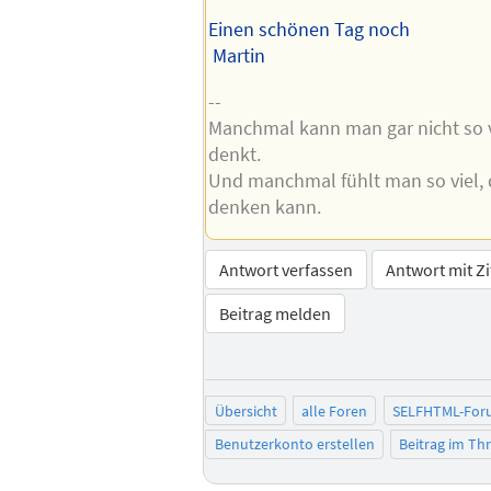
Einen schönen Tag noch
Martin
--
Manchmal kann man gar nicht so v
denkt.
Und manchmal fühlt man so viel, 
denken kann.
Antwort verfassen
Antwort mit Zi
Beitrag melden
Übersicht
alle Foren
SELFHTML-For
Benutzerkonto erstellen
Beitrag im T