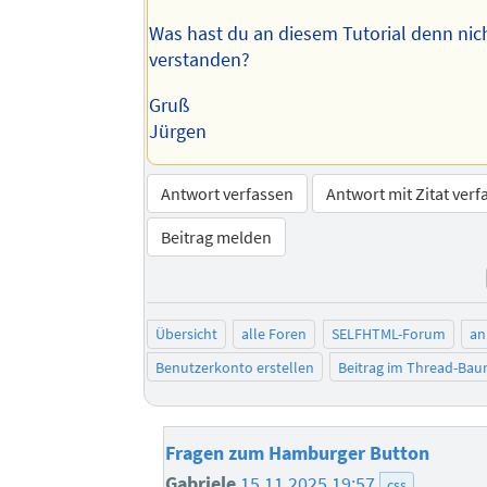
Was hast du an diesem Tutorial denn nic
verstanden?
Gruß
Jürgen
Antwort verfassen
Antwort mit Zitat verf
Beitrag melden
Übersicht
alle Foren
SELFHTML-Forum
an
Benutzerkonto erstellen
Beitrag im Thread-Ba
Fragen zum Hamburger Button
Gabriele
15.11.2025 19:57
css