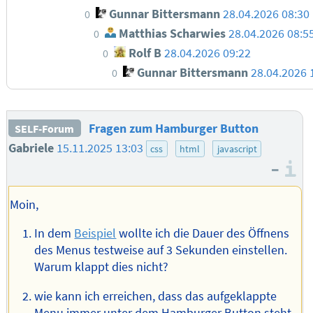
Gunnar Bittersmann
28.04.2026 08:30
0
Matthias Scharwies
28.04.2026 08:5
0
Rolf B
28.04.2026 09:22
0
Gunnar Bittersmann
28.04.2026 
0
Fragen zum Hamburger Button
SELF-Forum
Gabriele
15.11.2025 13:03
css
html
javascript
–
I
Moin,
In dem
Beispiel
wollte ich die Dauer des Öffnens
des Menus testweise auf 3 Sekunden einstellen.
Warum klappt dies nicht?
wie kann ich erreichen, dass das aufgeklappte
Menu immer unter dem Hamburger Button steht,