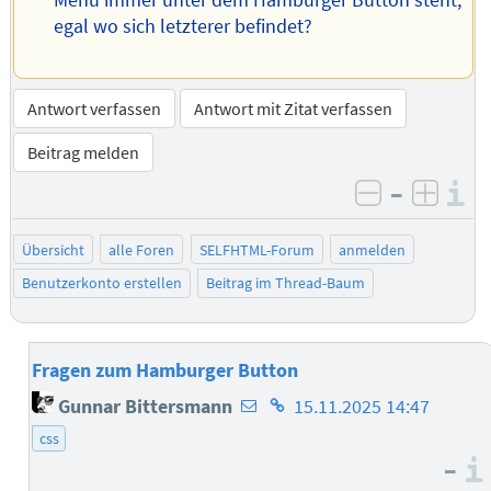
egal wo sich letzterer befindet?
Antwort verfassen
Antwort mit Zitat verfassen
Beitrag melden
–
I
negativ be
posit
Übersicht
alle Foren
SELFHTML-Forum
anmelden
Benutzerkonto erstellen
Beitrag im Thread-Baum
Fragen zum Hamburger Button
E-
Homepage
Gunnar Bittersmann
15.11.2025 14:47
Mail-
des
css
Adresse
Autors
–