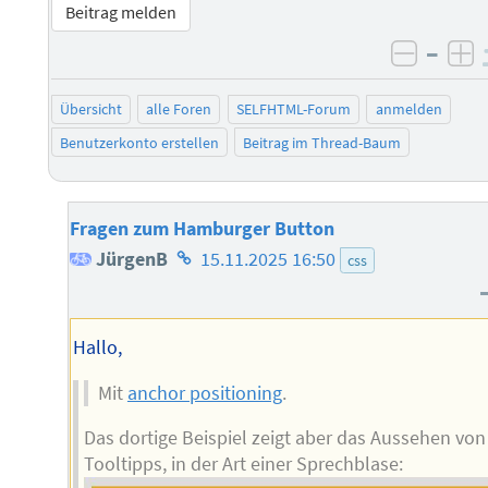
Beitrag melden
–
negati
po
Übersicht
alle Foren
SELFHTML-Forum
anmelden
Benutzerkonto erstellen
Beitrag im Thread-Baum
Fragen zum Hamburger Button
Homepage
JürgenB
15.11.2025 16:50
css
des
Autors
Hallo,
Mit
anchor positioning
.
Das dortige Beispiel zeigt aber das Aussehen von
Tooltipps, in der Art einer Sprechblase: