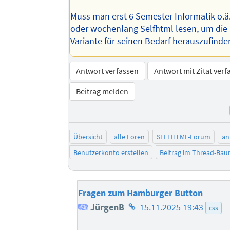
Muss man erst 6 Semester Informatik o.ä
oder wochenlang Selfhtml lesen, um die
Variante für seinen Bedarf herauszufind
Antwort verfassen
Antwort mit Zitat verf
Beitrag melden
Übersicht
alle Foren
SELFHTML-Forum
an
Benutzerkonto erstellen
Beitrag im Thread-Ba
Fragen zum Hamburger Button
Homepage
JürgenB
15.11.2025 19:43
css
des