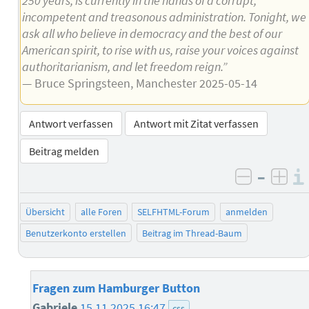
250 years, is currently in the hands of a corrupt,
incompetent and treasonous administration. Tonight, we
ask all who believe in democracy and the best of our
American spirit, to rise with us, raise your voices against
authoritarianism, and let freedom reign.”
— Bruce Springsteen, Manchester 2025-05-14
Antwort verfassen
Antwort mit Zitat verfassen
Beitrag melden
–
negativ 
posi
Übersicht
alle Foren
SELFHTML-Forum
anmelden
Benutzerkonto erstellen
Beitrag im Thread-Baum
Fragen zum Hamburger Button
Gabriele
15.11.2025 16:47
css