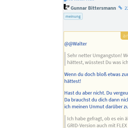
Hom
Gunnar Bittersmann
2
des
meinung
Auto
@@Walter
Sehr netter Umgangston! We
hättest, wüsstest Du was ic
Wenn du doch bloß etwas zum
hättest!
Hast du aber nicht. Du vergeu
Da brauchst du dich dann nic
ich meinen Unmut darüber z
Ich habe gefragt, ob es ein 
GRID-Version auch mit FLEX