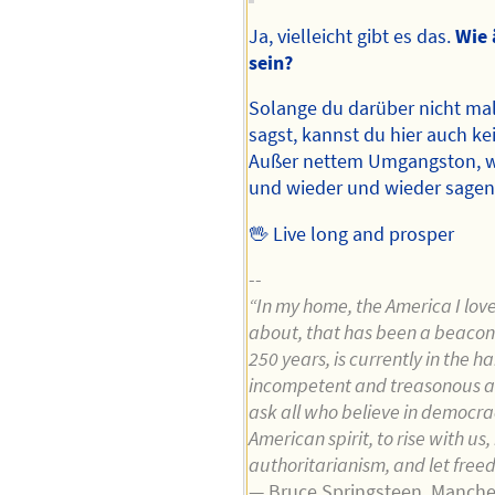
Ja, vielleicht gibt es das.
Wie 
sein?
Solange du darüber nicht ma
sagst, kannst du hier auch k
Außer nettem Umgangston, we
und wieder und wieder sagen
🖖 Live long and prosper
--
“In my home, the America I love
about, that has been a beacon 
250 years, is currently in the h
incompetent and treasonous ad
ask all who believe in democra
American spirit, to rise with us
authoritarianism, and let free
— Bruce Springsteen, Manche