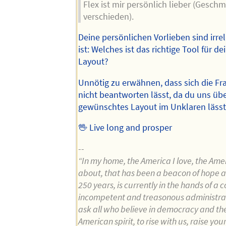
Flex ist mir persönlich lieber (Gesch
verschieden).
Deine persönlichen Vorlieben sind irrel
ist: Welches ist das richtige Tool für 
Layout?
Unnötig zu erwähnen, dass sich die F
nicht beantworten lässt, da du uns übe
gewünschtes Layout im Unklaren lässt
🖖 Live long and prosper
--
“In my home, the America I love, the Amer
about, that has been a beacon of hope an
250 years, is currently in the hands of a c
incompetent and treasonous administrat
ask all who believe in democracy and the
American spirit, to rise with us, raise you