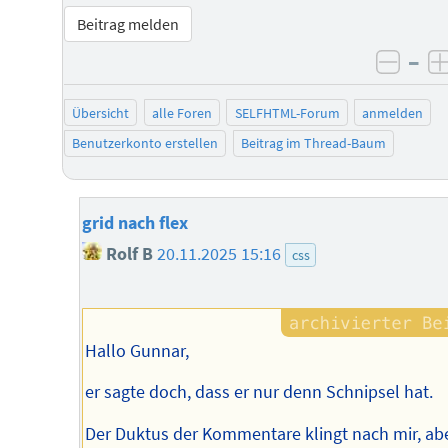
Beitrag melden
–
negat
Übersicht
alle Foren
SELFHTML-Forum
anmelden
Benutzerkonto erstellen
Beitrag im Thread-Baum
grid nach flex
Rolf B
20.11.2025 15:16
css
Hallo Gunnar,
er sagte doch, dass er nur denn Schnipsel hat.
Der Duktus der Kommentare klingt nach mir, abe