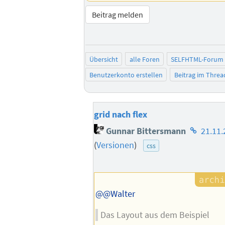
Beitrag melden
Übersicht
alle Foren
SELFHTML-Forum
Benutzerkonto erstellen
Beitrag im Thre
grid nach flex
Homepag
Gunnar Bittersmann
21.11.
des
(
Versionen
)
css
Autors
@@Walter
Das Layout aus dem Beispiel