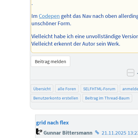
.
Im
Codepen
geht das Nav nach oben allerding
unschöner Form.
Vielleicht habe ich eine unvollständige Versio
Vielleicht erkennt der Autor sein Werk.
Beitrag melden
ne
Übersicht
alle Foren
SELFHTML-Forum
anmeld
Benutzerkonto erstellen
Beitrag im Thread-Baum
grid nach flex
Homepage
Gunnar Bittersmann
21.11.2025 13:2