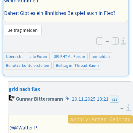
weiterkommen.
Daher: Gibt es ein ähnliches Beispiel auch in Flex?
Beitrag melden
–
I
negativ be
posit
Übersicht
alle Foren
SELFHTML-Forum
anmelden
Benutzerkonto erstellen
Beitrag im Thread-Baum
grid nach flex
Homepage
Gunnar Bittersmann
20.11.2025 13:21
css
des
–
Autors
@@Walter P.