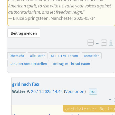
American spirit, to rise with us, raise your voices against
authoritarianism, and let freedom reign.”
— Bruce Springsteen, Manchester 2025-05-14
Beitrag melden
–
negativ 
posi
Übersicht
alle Foren
SELFHTML-Forum
anmelden
Benutzerkonto erstellen
Beitrag im Thread-Baum
grid nach flex
Walter P.
20.11.2025 14:44
(
Versionen
)
css
–