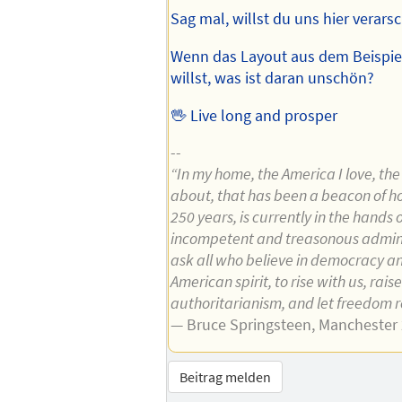
Sag mal, willst du uns hier verars
Wenn das Layout aus dem Beispiel
willst, was ist daran unschön?
🖖 Live long and prosper
--
“In my home, the America I love, the
about, that has been a beacon of ho
250 years, is currently in the hands 
incompetent and treasonous admini
ask all who believe in democracy an
American spirit, to rise with us, rai
authoritarianism, and let freedom r
— Bruce Springsteen, Manchester
Beitrag melden