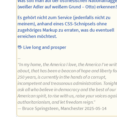
Was soll man auf der ostfriesischen Nationalflagg
(weißer Adler auf weißem Grund – Otto) erkennen
Es gehört nicht zum Service (jedenfalls nicht zu
meinem), anhand eines CSS-Schnipsels ohne
zugehöriges Markup zu erraten, was du eventuell
erreichen möchtest.
🖖 Live long and prosper
--
“In my home, the America I love, the America I've wri
about, that has been a beacon of hope and liberty fo
250 years, is currently in the hands of a corrupt,
incompetent and treasonous administration. Tonigh
ask all who believe in democracy and the best of our
American spirit, to rise with us, raise your voices agai
authoritarianism, and let freedom reign.”
— Bruce Springsteen, Manchester 2025-05-14