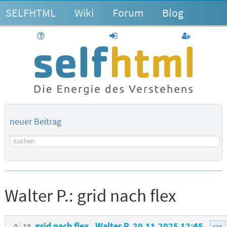
SELFHTML
Wiki
Forum
Blog
Hilfe
anmelden
Benutzerk
neuer Beitrag
Suchbegriff
Walter P.:
grid nach flex
grid nach flex
Walter P.
20.11.2025 12:45
0
18
css