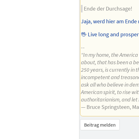
Ende der Durchsage!
Jaja, werd hier am Ende
🖖 Live long and prosper
--
“In my home, the America I
about, that has been a be
250 years, is currently in 
incompetent and treasono
ask all who believe in de
American spirit, to rise wi
authoritarianism, and let
— Bruce Springsteen, Ma
Beitrag melden