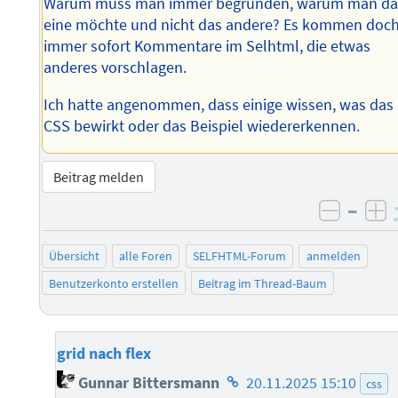
Warum muss man immer begründen, warum man da
eine möchte und nicht das andere? Es kommen doc
immer sofort Kommentare im Selhtml, die etwas
anderes vorschlagen.
Ich hatte angenommen, dass einige wissen, was das
CSS bewirkt oder das Beispiel wiedererkennen.
Beitrag melden
–
negati
po
Übersicht
alle Foren
SELFHTML-Forum
anmelden
Benutzerkonto erstellen
Beitrag im Thread-Baum
grid nach flex
Homepage
Gunnar Bittersmann
20.11.2025 15:10
css