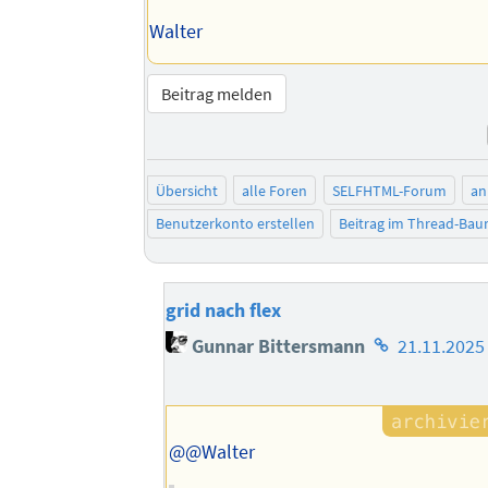
Walter
Beitrag melden
Übersicht
alle Foren
SELFHTML-Forum
an
Benutzerkonto erstellen
Beitrag im Thread-Ba
grid nach flex
Homepage
Gunnar Bittersmann
21.11.2025
des
Autors
@@Walter