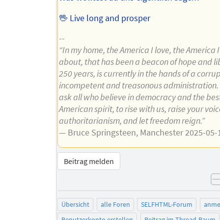
🖖 Live long and prosper
--
“In my home, the America I love, the America I
about, that has been a beacon of hope and lib
250 years, is currently in the hands of a corrup
incompetent and treasonous administration. 
ask all who believe in democracy and the best
American spirit, to rise with us, raise your voi
authoritarianism, and let freedom reign.”
— Bruce Springsteen, Manchester 2025-05-
Beitrag melden
Übersicht
alle Foren
SELFHTML-Forum
anme
Benutzerkonto erstellen
Beitrag im Thread-Baum