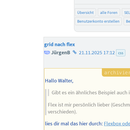
Übersicht
alle Foren
SE
Benutzerkonto erstellen
Be
grid nach flex
Homepage
JürgenB
21.11.2025 17:12
css
des
Autors
Hallo Walter,
Gibt es ein ähnliches Beispiel auch 
Flex ist mir persönlich lieber (Gesch
verschieden).
lies dir mal das hier durch:
Flexbox ode