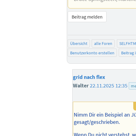
Beitrag melden
Übersicht
alle Foren
SELFHTM
Benutzerkonto erstellen
Beitrag
grid nach flex
Walter
22.11.2025 12:35
me
Nimm Dir ein Beispiel an Jü
gesagt/geschrieben.
Wenn Du nicht verstehst, 