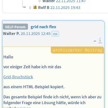
Walter
22.11.2025 11:47
0
Rolf B
22.11.2025 19:43
0
grid nach flex
SELF-Forum
Walter P.
20.11.2025 12:45
css
–
I
Hallo
vor einiger Zeit habe ich mir das
Grid-Bruchstück
aus einem HTML-Beispiel kopiert.
Das gesamte Beispiel finde ich nicht, wenn ich aber zu
folgender Frage eine Lösung hätte, würde ich