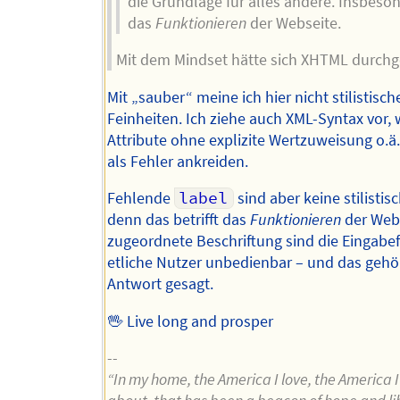
die Grundlage für alles andere. Insbeson
das
Funktionieren
der Webseite.
Mit dem Mindset hätte sich XHTML durchg
Mit „sauber“ meine ich hier nicht stilistisch
Feinheiten. Ich ziehe auch XML-Syntax vor,
Attribute ohne explizite Wertzuweisung o.ä.
als Fehler ankreiden.
Fehlende
label
sind aber keine stilistisc
denn das betrifft das
Funktionieren
der Web
zugeordnete Beschriftung sind die Eingabef
etliche Nutzer unbedienbar – und das gehör
Antwort gesagt.
🖖 Live long and prosper
--
“In my home, the America I love, the America I