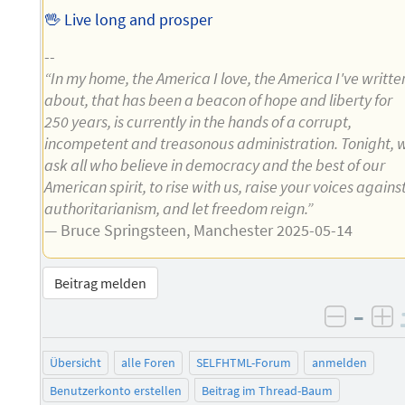
🖖 Live long and prosper
--
“In my home, the America I love, the America I've writte
about, that has been a beacon of hope and liberty for
250 years, is currently in the hands of a corrupt,
incompetent and treasonous administration. Tonight, 
ask all who believe in democracy and the best of our
American spirit, to rise with us, raise your voices agains
authoritarianism, and let freedom reign.”
— Bruce Springsteen, Manchester 2025-05-14
Beitrag melden
–
negati
po
Übersicht
alle Foren
SELFHTML-Forum
anmelden
Benutzerkonto erstellen
Beitrag im Thread-Baum