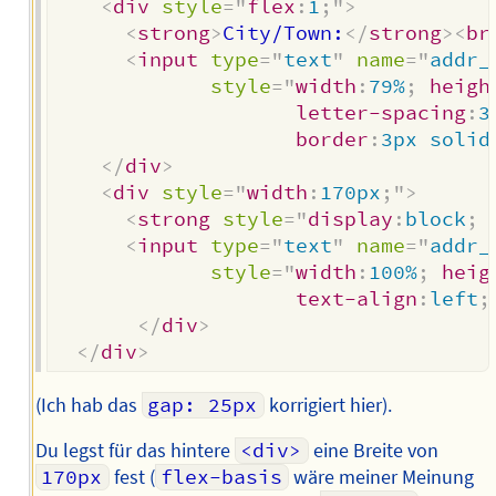
<
div
style
=
"
flex
:
1
;
"
>
<
strong
>
City/Town:
</
strong
>
<
br
<
input
type
=
"
text
"
name
=
"
addr_
style
=
"
width
:
79%
;
heigh
letter-spacing
:
3
border
:
3px solid
</
div
>
<
div
style
=
"
width
:
170px
;
"
>
<
strong
style
=
"
display
:
block
;
<
input
type
=
"
text
"
name
=
"
addr_
style
=
"
width
:
100%
;
heig
text-align
:
left
;
</
div
>
</
div
>
(Ich hab das
gap: 25px
korrigiert hier).
Du legst für das hintere
<div>
eine Breite von
170px
fest (
flex-basis
wäre meiner Meinung