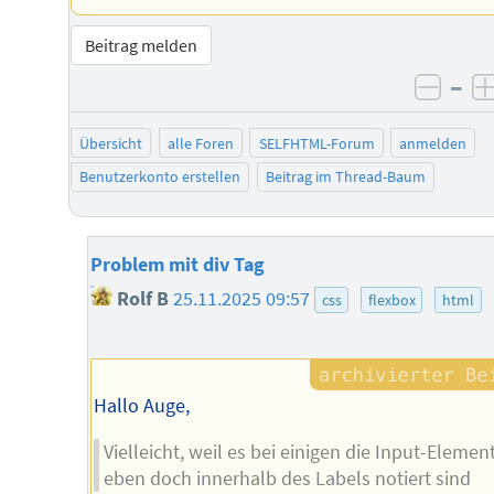
Beitrag melden
–
negat
Übersicht
alle Foren
SELFHTML-Forum
anmelden
Benutzerkonto erstellen
Beitrag im Thread-Baum
Problem mit div Tag
Rolf B
25.11.2025 09:57
css
flexbox
html
Hallo Auge,
Vielleicht, weil es bei einigen die Input-Elemen
eben doch innerhalb des Labels notiert sind