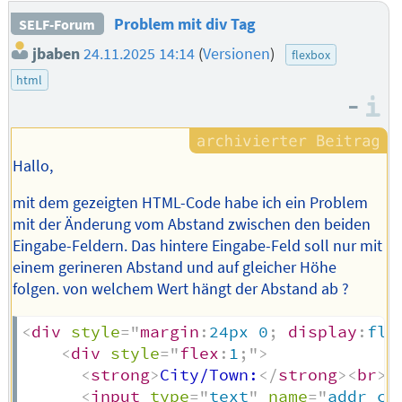
Problem mit div Tag
SELF-Forum
jbaben
24.11.2025 14:14
(
Versionen
)
flexbox
html
–
I
Hallo,
mit dem gezeigten HTML-Code habe ich ein Problem
mit der Änderung vom Abstand zwischen den beiden
Eingabe-Feldern. Das hintere Eingabe-Feld soll nur mit
einem gerineren Abstand und auf gleicher Höhe
folgen. von welchem Wert hängt der Abstand ab ?
<
div
style
=
"
margin
:
24px 0
;
display
:
fle
<
div
style
=
"
flex
:
1
;
"
>
<
strong
>
City/Town:
</
strong
>
<
br
>
<
input
type
=
"
text
"
name
=
"
addr_ci