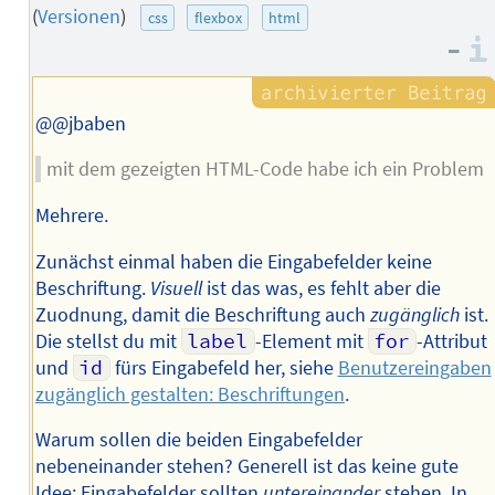
des
(
Versionen
)
css
flexbox
html
Autors
–
@@jbaben
mit dem gezeigten HTML-Code habe ich ein Problem
Mehrere.
Zunächst einmal haben die Eingabefelder keine
Beschriftung.
Visuell
ist das was, es fehlt aber die
Zuodnung, damit die Beschriftung auch
zugänglich
ist.
Die stellst du mit
label
-Element mit
for
-Attribut
und
id
fürs Eingabefeld her, siehe
Benutzereingaben
zugänglich gestalten: Beschriftungen
.
Warum sollen die beiden Eingabefelder
nebeneinander stehen? Generell ist das keine gute
Idee; Eingabefelder sollten
untereinander
stehen. In