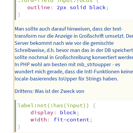
.form-field input:focus
{
outline
:
 2px solid black
;
}
Man sollte auch darauf hinweisen, dass der text-
transform nur die Anzeige in Großschrift umsetzt. De
Server bekommt nach wie vor die gemischte
Schreibweise, d.h. bevor man das in der DB speichert
sollte nochmal in Großschreibung konvertiert werde
In PHP wohl am besten mit mb_strtoupper - es
wundert mich gerade, dass die Intl-Funktionen kein
locale-basierendes toUpper für Strings haben.
Drittens: Was ist der Zweck von
label:not(:has(input))
{
display
:
 block
;
width
:
 fit-content
;
}