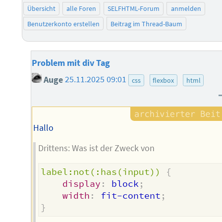
Übersicht
alle Foren
SELFHTML-Forum
anmelden
Benutzerkonto erstellen
Beitrag im Thread-Baum
Problem mit div Tag
Auge
25.11.2025 09:01
css
flexbox
html
Hallo
Drittens: Was ist der Zweck von
label:not(:has(input))
{
display
:
 block
;
width
:
 fit-content
;
}