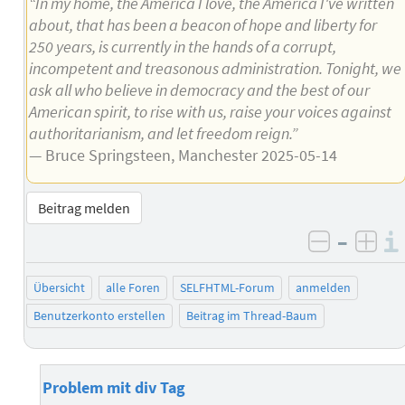
“In my home, the America I love, the America I've written
about, that has been a beacon of hope and liberty for
250 years, is currently in the hands of a corrupt,
incompetent and treasonous administration. Tonight, we
ask all who believe in democracy and the best of our
American spirit, to rise with us, raise your voices against
authoritarianism, and let freedom reign.”
— Bruce Springsteen, Manchester 2025-05-14
Beitrag melden
–
negativ 
posi
Übersicht
alle Foren
SELFHTML-Forum
anmelden
Benutzerkonto erstellen
Beitrag im Thread-Baum
Problem mit div Tag