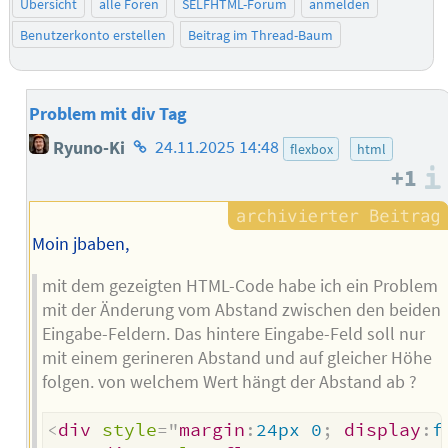
Übersicht
alle Foren
SELFHTML-Forum
anmelden
Benutzerkonto erstellen
Beitrag im Thread-Baum
Problem mit div Tag
Homepage
Ryuno-Ki
24.11.2025 14:48
flexbox
html
des
+1
Autors
Moin jbaben,
mit dem gezeigten HTML-Code habe ich ein Problem
mit der Änderung vom Abstand zwischen den beiden
Eingabe-Feldern. Das hintere Eingabe-Feld soll nur
mit einem gerineren Abstand und auf gleicher Höhe
folgen. von welchem Wert hängt der Abstand ab ?
<
div
style
=
"
margin
:
24px 0
;
display
:
f