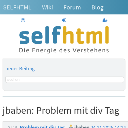
SELFHTML
Wiki
Forum
Blog
Hilfe
anmelden
Benutzerk
neuer Beitrag
Suchbegriff
jbaben:
Problem mit div Tag
Problem mit div Tag
jbaben
24.11.2025 14:14
0
15