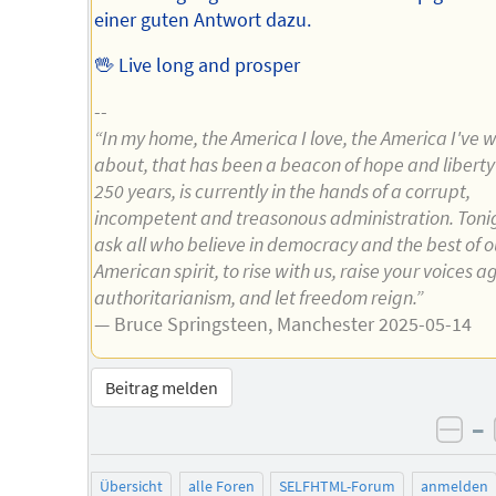
einer guten Antwort dazu.
🖖 Live long and prosper
--
“In my home, the America I love, the America I've w
about, that has been a beacon of hope and liberty 
250 years, is currently in the hands of a corrupt,
incompetent and treasonous administration. Toni
ask all who believe in democracy and the best of o
American spirit, to rise with us, raise your voices a
authoritarianism, and let freedom reign.”
— Bruce Springsteen, Manchester 2025-05-14
Beitrag melden
–
neg
Übersicht
alle Foren
SELFHTML-Forum
anmelden