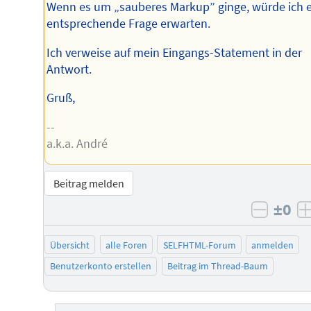
Wenn es um „sauberes Markup” ginge, würde ich 
entsprechende Frage erwarten.
Ich verweise auf mein Eingangs-Statement in der
Antwort.
Gruß,
--
a.k.a. André
Beitrag melden
±0
negati
Übersicht
alle Foren
SELFHTML-Forum
anmelden
Benutzerkonto erstellen
Beitrag im Thread-Baum