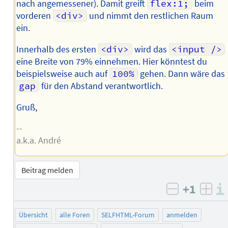
nach angemessener). Damit greift
flex:1;
beim
vorderen
<div>
und nimmt den restlichen Raum
ein.
Innerhalb des ersten
<div>
wird das
<input />
eine Breite von 79% einnehmen. Hier könntest du
beispielsweise auch auf
100%
gehen. Dann wäre das
gap
für den Abstand verantwortlich.
Gruß,
--
a.k.a. André
Beitrag melden
+1
negativ b
posi
Übersicht
alle Foren
SELFHTML-Forum
anmelden