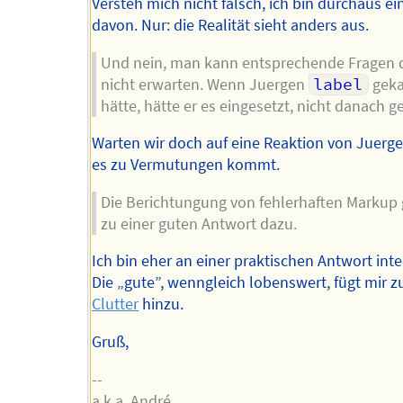
Versteh mich nicht falsch, ich bin durchaus e
davon. Nur: die Realität sieht anders aus.
Und nein, man kann entsprechende Fragen 
nicht erwarten. Wenn Juergen
label
geka
hätte, hätte er es eingesetzt, nicht danach ge
Warten wir doch auf eine Reaktion von Juerge
es zu Vermutungen kommt.
Die Berichtungung von fehlerhaften Markup 
zu einer guten Antwort dazu.
Ich bin eher an einer praktischen Antwort inte
Die „gute”, wenngleich lobenswert, fügt mir zu
Clutter
hinzu.
Gruß,
--
a.k.a. André