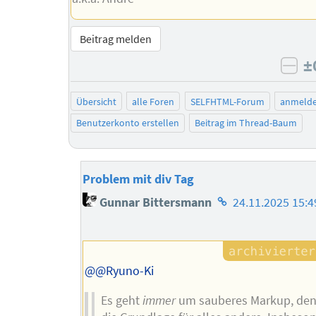
Beitrag melden
±
neg
Übersicht
alle Foren
SELFHTML-Forum
anmeld
Benutzerkonto erstellen
Beitrag im Thread-Baum
Problem mit div Tag
Homepage
Gunnar Bittersmann
24.11.2025 15:4
des
Autors
@@Ryuno-Ki
Es geht
immer
um sauberes Markup, denn