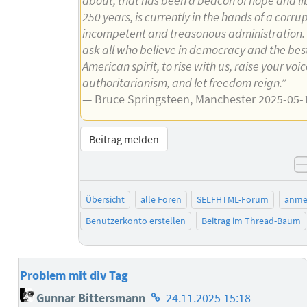
about, that has been a beacon of hope and lib
250 years, is currently in the hands of a corrup
incompetent and treasonous administration. 
ask all who believe in democracy and the best
American spirit, to rise with us, raise your voi
authoritarianism, and let freedom reign.”
— Bruce Springsteen, Manchester 2025-05-
Beitrag melden
Übersicht
alle Foren
SELFHTML-Forum
anme
Benutzerkonto erstellen
Beitrag im Thread-Baum
Problem mit div Tag
Homepage
Gunnar Bittersmann
24.11.2025 15:18