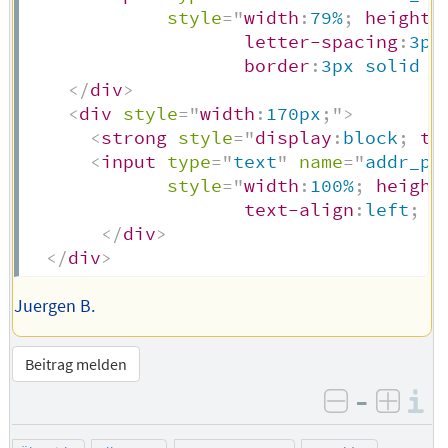
style
=
"
width
:
79%
;
height
:
letter-spacing
:
3px
border
:
3px solid #
</
div
>
<
div
style
=
"
width
:
170px
;
"
>
<
strong
style
=
"
display
:
block
;
te
<
input
type
=
"
text
"
name
=
"
addr_po
style
=
"
width
:
100%
;
height
text-align
:
left
;
p
</
div
>
</
div
>
Juergen B.
Beitrag melden
–
I
negativ be
posit