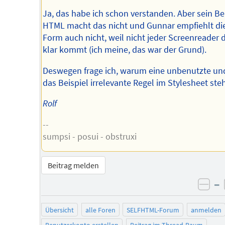
Ja, das habe ich schon verstanden. Aber sein Bei
HTML macht das nicht und Gunnar empfiehlt di
Form auch nicht, weil nicht jeder Screenreader 
klar kommt (ich meine, das war der Grund).
Deswegen frage ich, warum eine unbenutzte und
das Beispiel irrelevante Regel im Stylesheet steh
Rolf
--
sumpsi - posui - obstruxi
Beitrag melden
–
neg
Übersicht
alle Foren
SELFHTML-Forum
anmelden