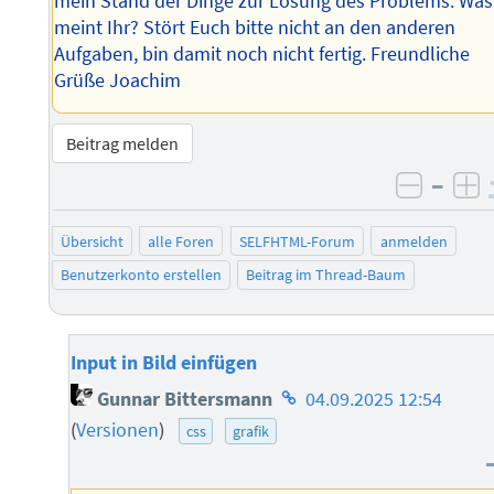
mein Stand der Dinge zur Lösung des Problems. Was
meint Ihr? Stört Euch bitte nicht an den anderen
Aufgaben, bin damit noch nicht fertig. Freundliche
Grüße Joachim
Beitrag melden
–
negati
po
Übersicht
alle Foren
SELFHTML-Forum
anmelden
Benutzerkonto erstellen
Beitrag im Thread-Baum
Input in Bild einfügen
Homepage
Gunnar Bittersmann
04.09.2025 12:54
des
(
Versionen
)
css
grafik
Autors