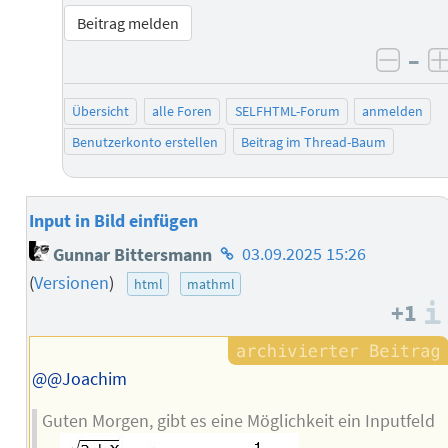
Beitrag melden
–
negat
Übersicht
alle Foren
SELFHTML-Forum
anmelden
Benutzerkonto erstellen
Beitrag im Thread-Baum
Input in Bild einfügen
Homepage
Gunnar Bittersmann
03.09.2025 15:26
des
(
Versionen
)
html
mathml
Autors
+1
@@Joachim
Guten Morgen, gibt es eine Möglichkeit ein Inputfeld