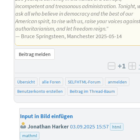
incompetent and treasonous administration. Tonight, 
ask all who believe in democracy and the best of our
American spirit, to rise with us, raise your voices agains
authoritarianism, and let freedom reign.”
— Bruce Springsteen, Manchester 2025-05-14
Beitrag melden
+1
negativ 
po
Übersicht
alle Foren
SELFHTML-Forum
anmelden
Benutzerkonto erstellen
Beitrag im Thread-Baum
Input in Bild einfügen
Jonathan Harker
03.09.2025 15:57
html
mathml