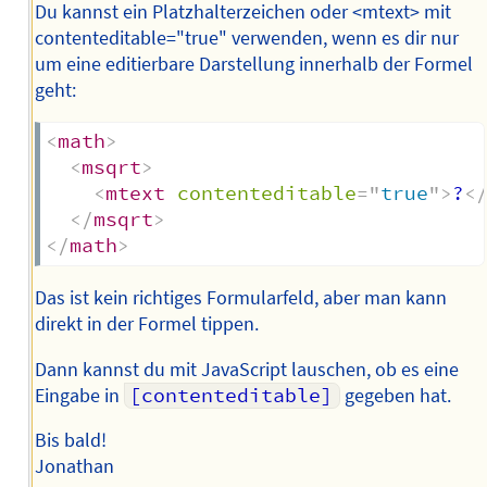
Du kannst ein Platzhalterzeichen oder <mtext> mit
contenteditable="true" verwenden, wenn es dir nur
um eine editierbare Darstellung innerhalb der Formel
geht:
<
math
>
<
msqrt
>
<
mtext
contenteditable
=
"
true
"
>
?
<
</
msqrt
>
</
math
>
Das ist kein richtiges Formularfeld, aber man kann
direkt in der Formel tippen.
Dann kannst du mit JavaScript lauschen, ob es eine
Eingabe in
[contenteditable]
gegeben hat.
Bis bald!
Jonathan