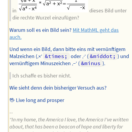
in
dieses Bild unter
die rechte Wurzel einzufügen?
Warum soll es ein Bild sein?
Mit MathML geht das
auch.
Und wenn ein Bild, dann bitte eins mit vernünftigem
Malzeichen (‚×‘
&times;
oder ‚·‘ (
&middot;
) und
vernünftigem Minuszeichen ‚−‘ (
&minus
).
Ich schaffe es bisher nicht.
Wie sieht denn dein bisheriger Versuch aus?
🖖 Live long and prosper
--
“In my home, the America I love, the America I've written
about, that has been a beacon of hope and liberty for