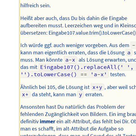
hilfreich sein.
Heißt aber auch, dass Du bis dahin die Eingabe
aufbereiten musst. Leerzeichen weg und in Kleinsc
übersetzen: Eingabe107.value.trim().toLowerCase()
Ich würde ggf. auch weniger vorgeben. Aus dem
-
kann man eigentlich erraten, dass die Lösung
a
s
muss. Man könnte
a-x
als Lösung erwarten, un
das mit
Eingabe107().replaceAll(' ', 
'').toLowerCase() == 'a-x'
testen.
Ähnlich bei 105, die Lösung ist
x+y
, aber weil s
x+
da steht, kann man
y
erraten.
Ansonsten hast Du natürlich das Problem der
fehlenden Zugänglichkeit von Bildern. Ein img bra
definitiv
immer
ein alt-Attribut, das fehlt bei Dir. O
man es schafft, im alt-Attribut die Aufgabe so