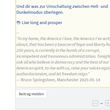
Und dir was zur Umschaltung zwischen Hell- und
Dunkelmodus überlegen.
🖖 Live long and prosper
--
“In my home, the America I love, the America I've wri
about, that has been a beacon of hope and liberty fo
250 years, is currently in the hands of a corrupt,
incompetent and treasonous administration. Tonigh
ask all who believe in democracy and the best of our
American spirit, to rise with us, raise your voices agai
authoritarianism, and let freedom reign.”
— Bruce Springsteen, Manchester 2025-05-14
Beitrag melden
–
negat