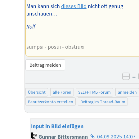
Man kann sich
dieses Bild
nicht oft genug
anschauen…
Rolf
--
sumpsi - posui - obstruxi
Beitrag melden
–
neg
Übersicht
alle Foren
SELFHTML-Forum
anmelden
Benutzerkonto erstellen
Beitrag im Thread-Baum
Input in Bild einfügen
Homepage
Gunnar Bittersmann
04.09.2025 14:07