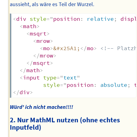
aussieht, als wäre es Teil der Wurzel.
<
div
style
=
"
position
:
 relative
;
disp
<
math
>
<
msqrt
>
<
mrow
>
<
mo
>
&#x25A1;
</
mo
>
<!-- Platz
</
mrow
>
</
msqrt
>
</
math
>
<
input
type
=
"
text
"
style
=
"
position
:
 absolute
;
</
div
>
Würd' ich nicht machen!!!!
2.
Nur MathML nutzen (ohne echtes
Inputfeld)