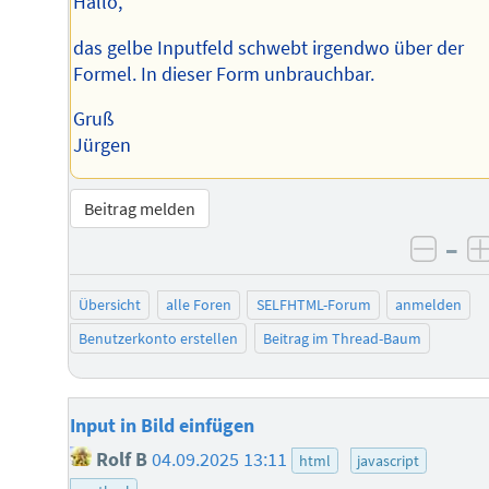
Hallo,
das gelbe Inputfeld schwebt irgendwo über der
Formel. In dieser Form unbrauchbar.
Gruß
Jürgen
Beitrag melden
–
negat
Übersicht
alle Foren
SELFHTML-Forum
anmelden
Benutzerkonto erstellen
Beitrag im Thread-Baum
Input in Bild einfügen
Rolf B
04.09.2025 13:11
html
javascript