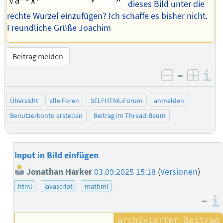
dieses Bild unter die
rechte Wurzel einzufügen? Ich schaffe es bisher nicht.
Freundliche Grüße Joachim
Beitrag melden
–
I
negativ be
posit
Übersicht
alle Foren
SELFHTML-Forum
anmelden
Benutzerkonto erstellen
Beitrag im Thread-Baum
Input in Bild einfügen
Jonathan Harker
03.09.2025 15:18
(
Versionen
)
html
javascript
mathml
–