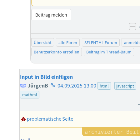
Beitrag melden
ne
Übersicht
alle Foren
SELFHTML-Forum
anmeld
Benutzerkonto erstellen
Beitrag im Thread-Baum
Input in Bild einfügen
Homepage
JürgenB
04.09.2025 13:00
html
javascript
des
mathml
Autors
problematische Seite