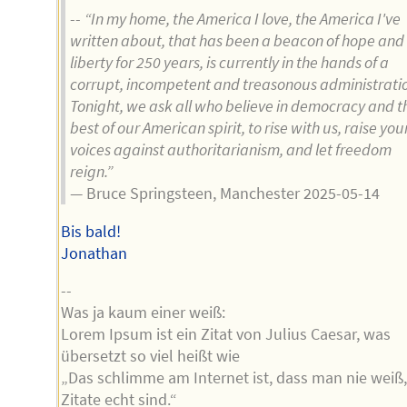
--
“In my home, the America I love, the America I've
written about, that has been a beacon of hope and
liberty for 250 years, is currently in the hands of a
corrupt, incompetent and treasonous administrati
Tonight, we ask all who believe in democracy and t
best of our American spirit, to rise with us, raise you
voices against authoritarianism, and let freedom
reign.”
— Bruce Springsteen, Manchester 2025-05-14
Bis bald!
Jonathan
--
Was ja kaum einer weiß:
Lorem Ipsum ist ein Zitat von Julius Caesar, was
übersetzt so viel heißt wie
„Das schlimme am Internet ist, dass man nie weiß
Zitate echt sind.“