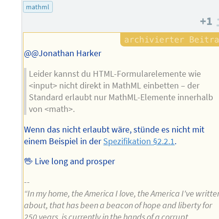
des
mathml
Autors
+1
@@Jonathan Harker
Leider kannst du HTML-Formularelemente wie
<input> nicht direkt in MathML einbetten – der
Standard erlaubt nur MathML-Elemente innerhalb
von <math>.
Wenn das nicht erlaubt wäre, stünde es nicht mit
einem Beispiel in der
Spezifikation §2.2.1
.
🖖 Live long and prosper
--
“In my home, the America I love, the America I've writte
about, that has been a beacon of hope and liberty for
250 years, is currently in the hands of a corrupt,