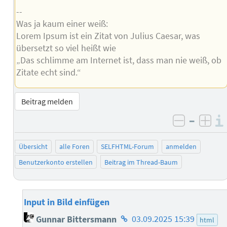
--
Was ja kaum einer weiß:
Lorem Ipsum ist ein Zitat von Julius Caesar, was
übersetzt so viel heißt wie
„Das schlimme am Internet ist, dass man nie weiß, ob
Zitate echt sind.“
Beitrag melden
–
negativ 
posi
Übersicht
alle Foren
SELFHTML-Forum
anmelden
Benutzerkonto erstellen
Beitrag im Thread-Baum
Input in Bild einfügen
Homepage
Gunnar Bittersmann
03.09.2025 15:39
html