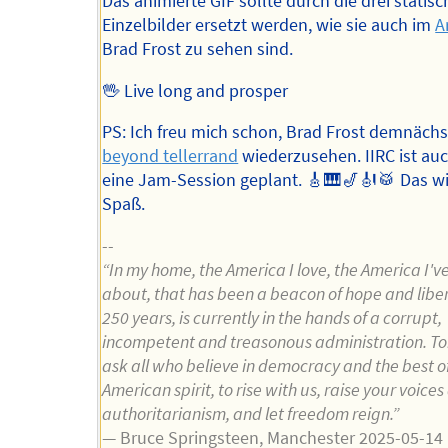
Das animierte GIF sollte durch die drei statis
Einzelbilder ersetzt werden, wie sie auch im
A
Brad Frost zu sehen sind.
🖖 Live long and prosper
PS: Ich freu mich schon, Brad Frost demnächs
beyond tellerrand
wiederzusehen. IIRC ist au
eine Jam-Session geplant. 🎸🎹🎷🎻🥁 Das wi
Spaß.
--
“In my home, the America I love, the America I'v
about, that has been a beacon of hope and liber
250 years, is currently in the hands of a corrupt,
incompetent and treasonous administration. To
ask all who believe in democracy and the best o
American spirit, to rise with us, raise your voice
authoritarianism, and let freedom reign.”
— Bruce Springsteen, Manchester 2025-05-14