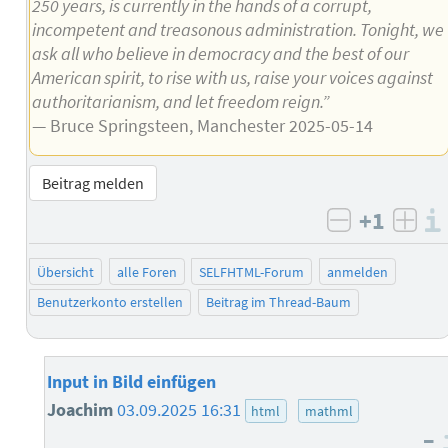
250 years, is currently in the hands of a corrupt,
incompetent and treasonous administration. Tonight, we
ask all who believe in democracy and the best of our
American spirit, to rise with us, raise your voices against
authoritarianism, and let freedom reign.”
— Bruce Springsteen, Manchester 2025-05-14
Beitrag melden
+1
negativ b
posi
Übersicht
alle Foren
SELFHTML-Forum
anmelden
Benutzerkonto erstellen
Beitrag im Thread-Baum
Input in Bild einfügen
Joachim
03.09.2025 16:31
html
mathml
–