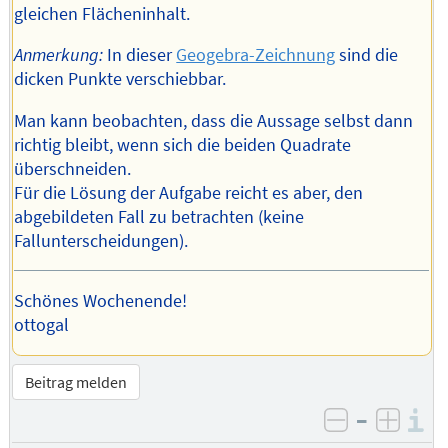
gleichen Flächeninhalt.
Anmerkung:
In dieser
Geogebra-Zeichnung
sind die
dicken Punkte verschiebbar.
Man kann beobachten, dass die Aussage selbst dann
richtig bleibt, wenn sich die beiden Quadrate
überschneiden.
Für die Lösung der Aufgabe reicht es aber, den
abgebildeten Fall zu betrachten (keine
Fallunterscheidungen).
Schönes Wochenende!
ottogal
Beitrag melden
–
I
negativ be
posit