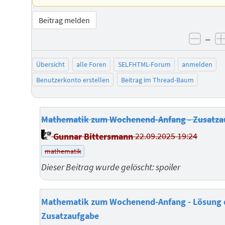
Beitrag melden
–
negat
Übersicht
alle Foren
SELFHTML-Forum
anmelden
Benutzerkonto erstellen
Beitrag im Thread-Baum
Mathematik zum Wochenend-Anfang - Zusatza
Gunnar Bittersmann
22.09.2025 19:24
mathematik
Dieser Beitrag wurde gelöscht: spoiler
Mathematik zum Wochenend-Anfang - Lösung 
Zusatzaufgabe