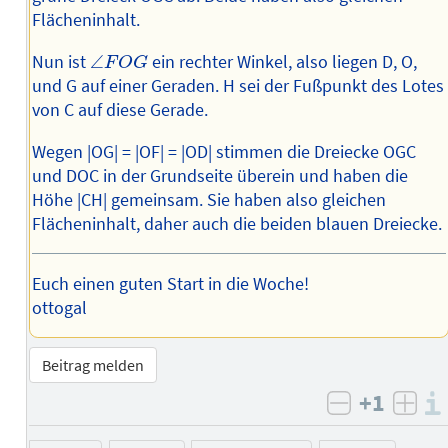
Flächeninhalt.
∠
F
O
G
Nun ist
∠
ein rechter Winkel, also liegen D, O,
F
O
G
und G auf einer Geraden. H sei der Fußpunkt des Lotes
von C auf diese Gerade.
Wegen |OG| = |OF| = |OD| stimmen die Dreiecke OGC
und DOC in der Grundseite überein und haben die
Höhe |CH| gemeinsam. Sie haben also gleichen
Flächeninhalt, daher auch die beiden blauen Dreiecke.
Euch einen guten Start in die Woche!
ottogal
Beitrag melden
+1
negativ b
posi