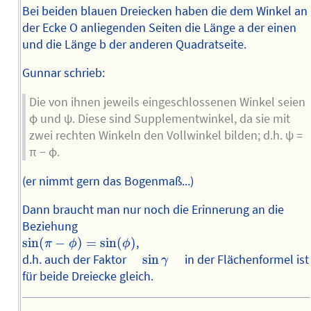
Bei beiden blauen Dreiecken haben die dem Winkel an
der Ecke O anliegenden Seiten die Länge a der einen
und die Länge b der anderen Quadratseite.
Gunnar schrieb:
Die von ihnen jeweils eingeschlossenen Winkel seien
φ und ψ. Diese sind Supplementwinkel, da sie mit
zwei rechten Winkeln den Vollwinkel bilden; d.h. ψ =
π − φ.
(er nimmt gern das Bogenmaß...)
Dann braucht man nur noch die Erinnerung an die
Beziehung
sin
(
π
−
ϕ
)
=
sin
(
ϕ
)
sin
(
−
)
=
sin
(
)
,
π
ϕ
ϕ
sin
γ
d.h. auch der Faktor
sin
in der Flächenformel ist
γ
für beide Dreiecke gleich.