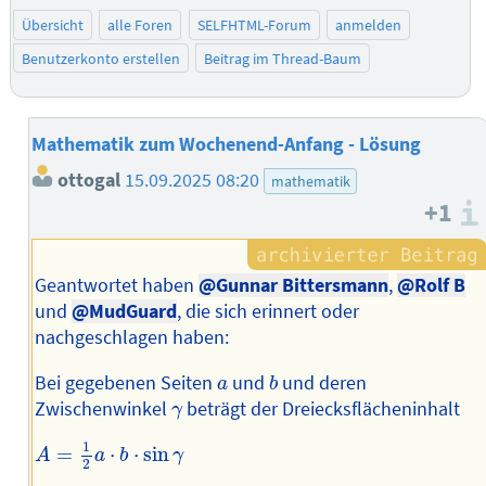
Übersicht
alle Foren
SELFHTML-Forum
anmelden
Benutzerkonto erstellen
Beitrag im Thread-Baum
Mathematik zum Wochenend-Anfang - Lösung
ottogal
15.09.2025 08:20
mathematik
+1
Geantwortet haben
@Gunnar Bittersmann
,
@Rolf B
und
@MudGuard
, die sich erinnert oder
nachgeschlagen haben:
b
a
Bei gegebenen Seiten
und
und deren
a
b
γ
Zwischenwinkel
beträgt der Dreiecksflächeninhalt
γ
A
=
1
2
a
⋅
b
⋅
sin
γ
1
=
⋅
⋅
sin
A
a
b
γ
2