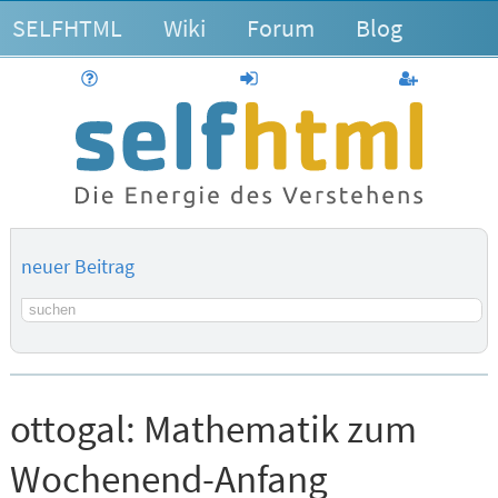
SELFHTML
Wiki
Forum
Blog
Hilfe
anmelden
Benutzerk
neuer Beitrag
Suchbegriff
ottogal:
Mathematik zum
Wochenend-Anfang