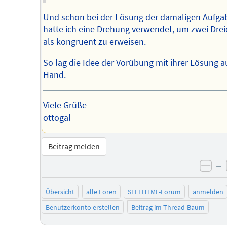
Und schon bei der Lösung der damaligen Aufga
hatte ich eine Drehung verwendet, um zwei Dre
als kongruent zu erweisen.
So lag die Idee der Vorübung mit ihrer Lösung a
Hand.
Viele Grüße
ottogal
Beitrag melden
–
neg
Übersicht
alle Foren
SELFHTML-Forum
anmelden
Benutzerkonto erstellen
Beitrag im Thread-Baum