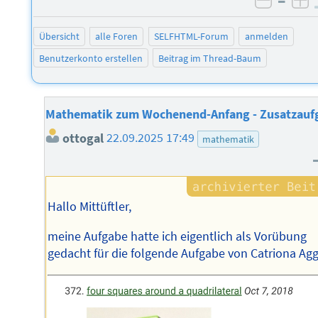
–
negati
po
Übersicht
alle Foren
SELFHTML-Forum
anmelden
Benutzerkonto erstellen
Beitrag im Thread-Baum
Mathematik zum Wochenend-Anfang - Zusatzauf
ottogal
22.09.2025 17:49
mathematik
Hallo Mittüftler,
meine Aufgabe hatte ich eigentlich als Vorübung
gedacht für die folgende Aufgabe von Catriona Agg