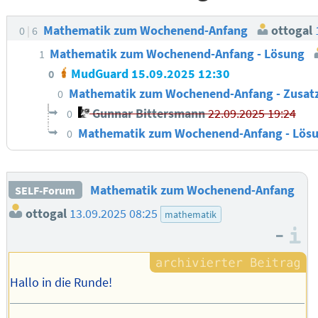
Mathematik zum Wochenend-Anfang
ottogal
0
6
Mathematik zum Wochenend-Anfang - Lösung
1
MudGuard
15.09.2025 12:30
0
Mathematik zum Wochenend-Anfang - Zusat
0
Gunnar Bittersmann
22.09.2025 19:24
0
Mathematik zum Wochenend-Anfang - Lösu
0
Mathematik zum Wochenend-Anfang
SELF-Forum
ottogal
13.09.2025 08:25
mathematik
–
I
Hallo in die Runde!