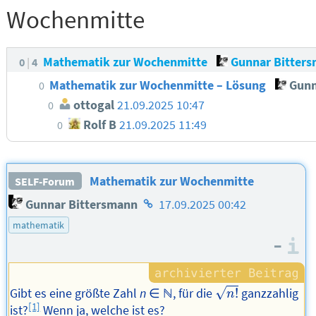
Wochenmitte
Mathematik zur Wochenmitte
Gunnar Bitter
0
4
Mathematik zur Wochenmitte – Lösung
Gunn
0
ottogal
21.09.2025 10:47
0
Rolf B
21.09.2025 11:49
0
Mathematik zur Wochenmitte
SELF-Forum
Homepage
Gunnar Bittersmann
17.09.2025 00:42
des
mathematik
Autors
–
I
n
!
√
Gibt es eine größte Zahl
n
∈ ℕ, für die
!
ganzzahlig
n
[1]
ist?
Wenn ja, welche ist es?