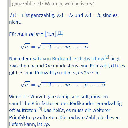
ganzzahlig ist? Wenn ja, welche ist es?
√1! = 1 ist ganzzahlig. √2! = √2 und √3! = √6 sind es
nicht.
[1]
Für
n
≥ 4 sei
m
= ⎣½
n
⎦.
n
!
=
1
·
2
·
…
·
m
·
…
·
n
√
√
!
=
1
⋅
2
⋅
…
⋅
⋅
…
⋅
n
m
n
[2]
Nach dem
Satz von Bertrand-Tschebyschow
liegt
zwischen
m
und 2
m
mindestens eine Primzahl, d.h. es
gibt es eine Primzahl
p
mit
m
<
p
< 2
m
≤
n
.
n
!
=
1
·
2
·
…
·
m
·
…
·
p
·
…
·
n
√
!
=
1
⋅
2
⋅
…
⋅
⋅
…
⋅
⋅
…
⋅
√
n
m
p
n
Wenn die Wurzel ganzzahlig sein soll, müssen
sämtliche Primfaktoren des Radikanden geradzahlig
[3]
oft auftreten.
Das heißt, es muss ein weiterer
Primfaktor
p
auftreten. Die nächste Zahl, die diesen
liefern kann, ist 2
p
.