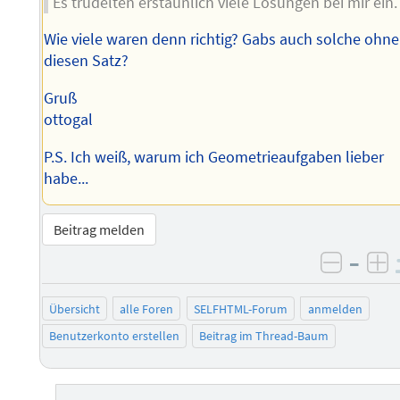
Es trudelten erstaunlich viele Lösungen bei mir ein.
Wie viele waren denn richtig? Gabs auch solche ohne
diesen Satz?
Gruß
ottogal
P.S. Ich weiß, warum ich Geometrieaufgaben lieber
habe...
Beitrag melden
–
negati
po
Übersicht
alle Foren
SELFHTML-Forum
anmelden
Benutzerkonto erstellen
Beitrag im Thread-Baum