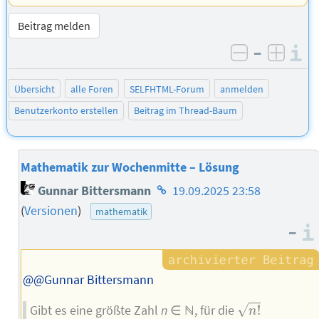
Beitrag melden
–
I
negativ be
posit
Übersicht
alle Foren
SELFHTML-Forum
anmelden
Benutzerkonto erstellen
Beitrag im Thread-Baum
Mathematik zur Wochenmitte – Lösung
Homepage
Gunnar Bittersmann
19.09.2025 23:58
des
(
Versionen
)
mathematik
Autors
–
@@Gunnar Bittersmann
n
!
√
Gibt es eine größte Zahl
n
∈ ℕ, für die
!
n