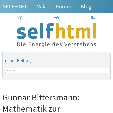
SELFHTML
Wiki
Forum
Blog
Hilfe
anmelden
Benutzerk
neuer Beitrag
Suchbegriff
Gunnar Bittersmann:
Mathematik zur