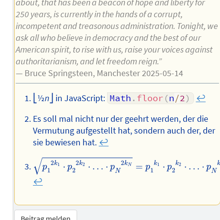
about, that has been a beacon of hope and liberty for
250 years, is currently in the hands of a corrupt,
incompetent and treasonous administration. Tonight, we
ask all who believe in democracy and the best of our
American spirit, to rise with us, raise your voices against
authoritarianism, and let freedom reign.”
— Bruce Springsteen, Manchester 2025-05-14
⎣½
n
⎦ in JavaScript:
Math
.
floor
(
n
/
2
)
↩︎
Es soll mal nicht nur der geehrt werden, der die
Vermutung aufgestellt hat, sondern auch der, der
sie bewiesen hat.
↩︎
p
1
1
2
k
1
·
p
2
2
2
k
2
·
…
·
p
N
N
2
k
N
=
p
1
1
k
1
·
p
2
2
k
2
·
…
·
p
N
√
2
2
2
k
k
k
k
k
⋅
⋅
…
⋅
=
⋅
⋅
…
⋅
1
2
1
2
N
p
p
p
p
p
p
1
2
1
2
N
N
↩︎
Beitrag melden