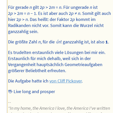
Für gerade
n
gilt 2
p
> 2
m
=
n
. Für ungerade
n
ist
2
p
> 2
m
=
n
− 1. Es ist aber auch 2
p
≠
n
. Somit gilt auch
hier 2
p
>
n
. Das heißt: der Faktor 2
p
kommt im
Radikanden nicht vor. Somit kann die Wurzel nicht
ganzzahlig sein.
Die größte Zahl
n
, für die √
n
! ganzzahlig ist, ist also
1
.
Es trudelten erstaunlich viele Lösungen bei mir ein.
Erstaunlich für mich dehalb, weil sich in der
Vergangenheit hauptsächlich Geometrieaufgaben
größerer Beliebtheit erfreuten.
Die Aufgabe hatte ich
von Cliff Pickover
.
🖖 Live long and prosper
--
“In my home, the America I love, the America I've written