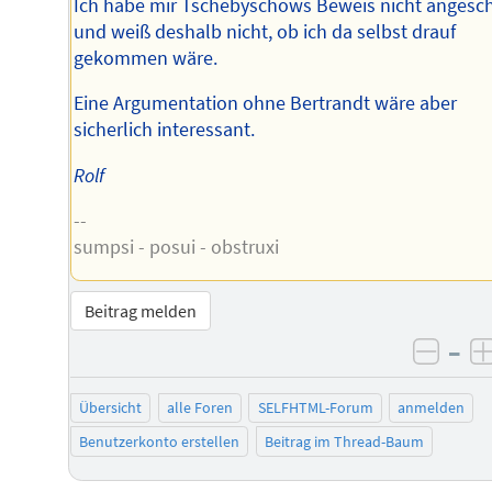
Ich habe mir Tschebyschows Beweis nicht angesc
und weiß deshalb nicht, ob ich da selbst drauf
gekommen wäre.
Eine Argumentation ohne Bertrandt wäre aber
sicherlich interessant.
Rolf
--
sumpsi - posui - obstruxi
Beitrag melden
–
negat
Übersicht
alle Foren
SELFHTML-Forum
anmelden
Benutzerkonto erstellen
Beitrag im Thread-Baum