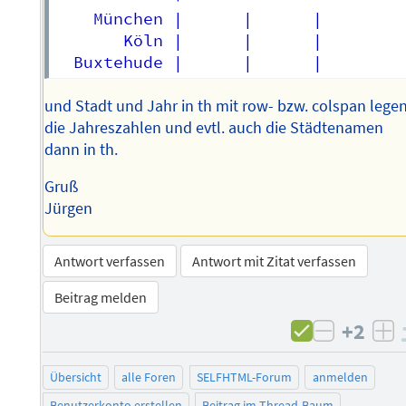
    München |      |      |

       Köln |      |      | 

und Stadt und Jahr in th mit row- bzw. colspan legen
die Jahreszahlen und evtl. auch die Städtenamen
dann in th.
Gruß
Jürgen
Antwort verfassen
Antwort mit Zitat verfassen
Beitrag melden
+2
negativ 
po
Übersicht
alle Foren
SELFHTML-Forum
anmelden
Benutzerkonto erstellen
Beitrag im Thread-Baum