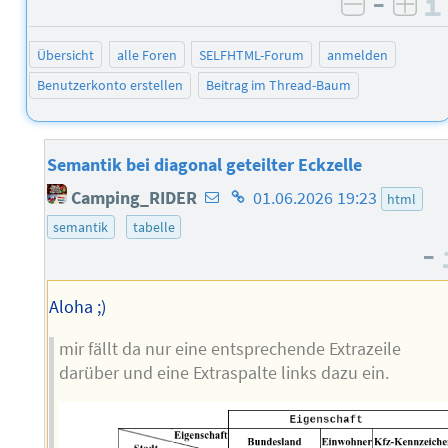
–
negativ 
posi
Übersicht
alle Foren
SELFHTML-Forum
anmelden
Benutzerkonto erstellen
Beitrag im Thread-Baum
Semantik bei diagonal geteilter Eckzelle
E-
Homepage
Camping_RIDER
01.06.2026 19:23
html
Mail-
des
semantik
tabelle
Adresse
Autors
–
des
Autors
Aloha ;)
mir fällt da nur eine entsprechende Extrazeile
darüber und eine Extraspalte links dazu ein.