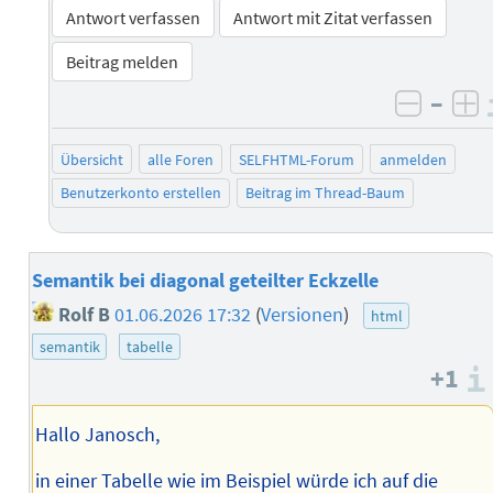
Antwort verfassen
Antwort mit Zitat verfassen
Beitrag melden
–
negati
po
Übersicht
alle Foren
SELFHTML-Forum
anmelden
Benutzerkonto erstellen
Beitrag im Thread-Baum
Semantik bei diagonal geteilter Eckzelle
Rolf B
01.06.2026 17:32
(
Versionen
)
html
semantik
tabelle
+1
Hallo Janosch,
in einer Tabelle wie im Beispiel würde ich auf die