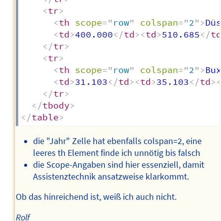
<
tr
>
<
th
scope
=
"
row
"
colspan
=
"
2
"
>
Dü
<
td
>
400.000
</
td
>
<
td
>
510.685
</
t
</
tr
>
<
tr
>
<
th
scope
=
"
row
"
colspan
=
"
2
"
>
Bu
<
td
>
31.103
</
td
>
<
td
>
35.103
</
td
>
</
tr
>
</
tbody
>
</
table
>
die "Jahr" Zelle hat ebenfalls colspan=2, eine
leeres th Element finde ich unnötig bis falsch
die Scope-Angaben sind hier essenziell, damit
Assistenztechnik ansatzweise klarkommt.
Ob das hinreichend ist, weiß ich auch nicht.
Rolf