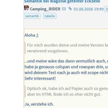
Semantik bei diagonal geteilter Eckzelle
E-
Homepage
Camping_RIDER
01.06.2026 19:49
h
Mail-
des
semantik
tabelle
Adresse
Autors
des
Autors
Aloha ;)
Für mich wurden deine und meine Version b
verwirrend vorgelesen.
...und meine wäre das dann vermutlich auch, 
habe ja genauso colspan und rowspan drin, 
wird deinem Test nach ja auch mit scope nicht
Sehr interessant!
Optisch ok, habe ich auf Papier auch so gem
aber im HTML finde ich es eher nicht gut.
Ja, verstehe ich.