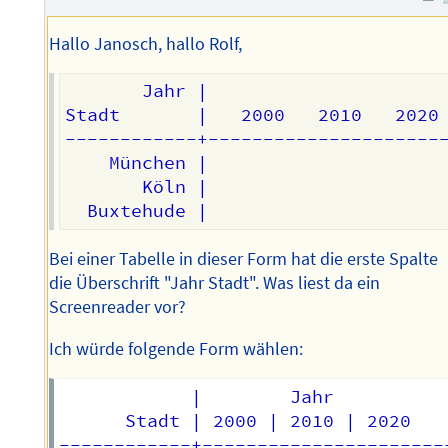
Hallo Janosch, hallo Rolf,
       Jahr |

Stadt       |   2000   2010   2020

------------+----------------------
    München |    

       Köln |

Bei einer Tabelle in dieser Form hat die erste Spalte
die Überschrift "Jahr Stadt". Was liest da ein
Screenreader vor?
Ich würde folgende Form wählen:
            |        Jahr

      Stadt | 2000 | 2010 | 2020

------------+-----------------------