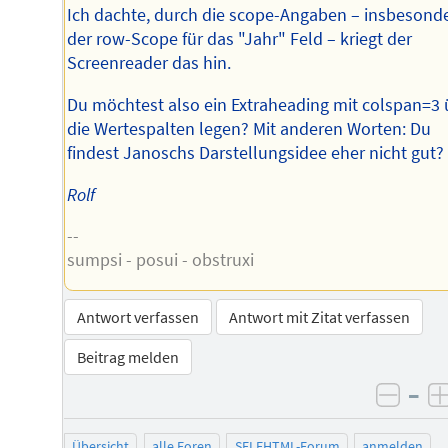
Ich dachte, durch die scope-Angaben – insbesond
der row-Scope für das "Jahr" Feld – kriegt der
Screenreader das hin.
Du möchtest also ein Extraheading mit colspan=3 
die Wertespalten legen? Mit anderen Worten: Du
findest Janoschs Darstellungsidee eher nicht gut?
Rolf
--
sumpsi - posui - obstruxi
Antwort verfassen
Antwort mit Zitat verfassen
Beitrag melden
–
negat
Übersicht
alle Foren
SELFHTML-Forum
anmelden