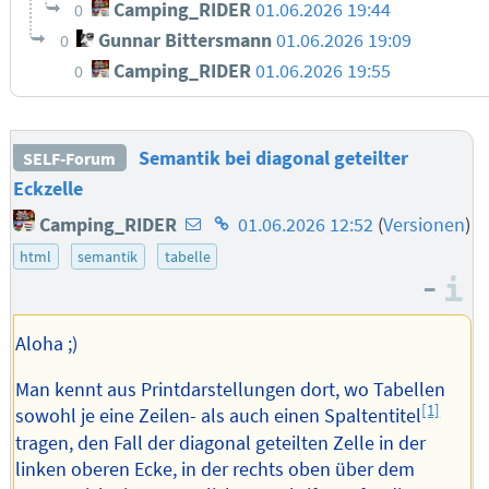
Camping_RIDER
01.06.2026 19:44
0
Gunnar Bittersmann
01.06.2026 19:09
0
Camping_RIDER
01.06.2026 19:55
0
Semantik bei diagonal geteilter
SELF-Forum
Eckzelle
E-
Homepage
Camping_RIDER
01.06.2026 12:52
(
Versionen
)
Mail-
des
html
semantik
tabelle
Adresse
Autors
–
I
des
Autors
Aloha ;)
Man kennt aus Printdarstellungen dort, wo Tabellen
[1]
sowohl je eine Zeilen- als auch einen Spaltentitel
tragen, den Fall der diagonal geteilten Zelle in der
linken oberen Ecke, in der rechts oben über dem