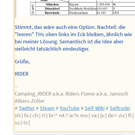
Stimmt, das wäre auch eine Option. Nachteil: die
"leeren" THs oben links im Eck bleiben, ähnlich wie
bei meiner Lösung. Semantisch ist die Idee aber
vielleicht tatsächlich eindeutiger.
Grüße,
RIDER
--
Camping_RIDER a.k.a. Riders Flame a.k.a. Janosch
Albers-Zoller
#
Twitter
#
Steam
#
YouTube
#
Self-Wiki
#
Selfcode
:
sh:) fo:) ch:| rl:) br:^ n4:? ie:% mo:| va:) js:) de:> zu:} fl:(
ss:) ls:[