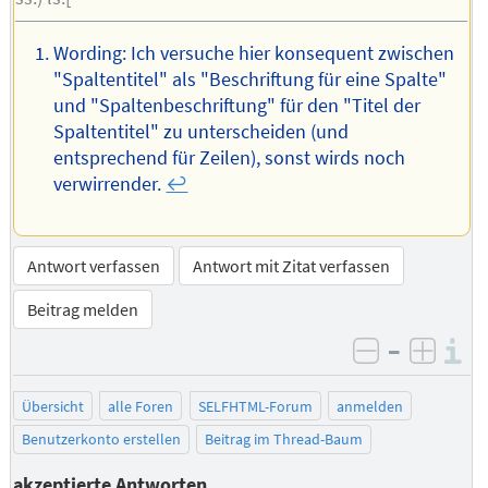
Wording: Ich versuche hier konsequent zwischen
"Spaltentitel" als "Beschriftung für eine Spalte"
und "Spaltenbeschriftung" für den "Titel der
Spaltentitel" zu unterscheiden (und
entsprechend für Zeilen), sonst wirds noch
verwirrender.
↩︎
Antwort verfassen
Antwort mit Zitat verfassen
Beitrag melden
–
I
negativ be
posit
Übersicht
alle Foren
SELFHTML-Forum
anmelden
Benutzerkonto erstellen
Beitrag im Thread-Baum
akzeptierte Antworten