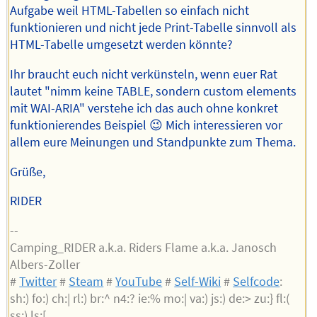
Aufgabe weil HTML-Tabellen so einfach nicht
funktionieren und nicht jede Print-Tabelle sinnvoll als
HTML-Tabelle umgesetzt werden könnte?
Ihr braucht euch nicht verkünsteln, wenn euer Rat
lautet "nimm keine TABLE, sondern custom elements
mit WAI-ARIA" verstehe ich das auch ohne konkret
funktionierendes Beispiel 😉 Mich interessieren vor
allem eure Meinungen und Standpunkte zum Thema.
Grüße,
RIDER
--
Camping_RIDER a.k.a. Riders Flame a.k.a. Janosch
Albers-Zoller
#
Twitter
#
Steam
#
YouTube
#
Self-Wiki
#
Selfcode
:
sh:) fo:) ch:| rl:) br:^ n4:? ie:% mo:| va:) js:) de:> zu:} fl:(
ss:) ls:[