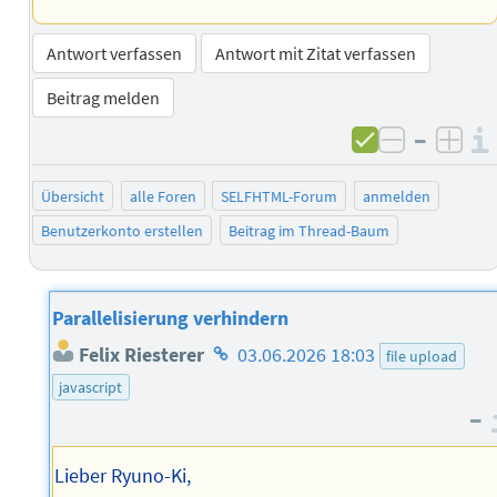
Antwort verfassen
Antwort mit Zitat verfassen
Beitrag melden
–
negativ 
posi
Übersicht
alle Foren
SELFHTML-Forum
anmelden
Benutzerkonto erstellen
Beitrag im Thread-Baum
Parallelisierung verhindern
Homepage
Felix Riesterer
03.06.2026 18:03
file upload
des
javascript
Autors
–
Lieber Ryuno-Ki,