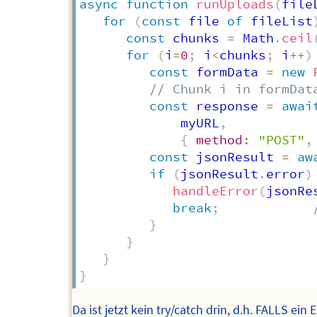
async
function
runUploads
(
file
for
(
const
 file 
of
 fileList
const
 chunks 
=
 Math
.
ceil
for
(
i
=
0
;
 i
<
chunks
;
 i
++
)
const
 formData 
=
new
// Chunk i in formDat
const
 response 
=
awai
             myURL
,
{
method
:
"POST"
,
const
 jsonResult 
=
aw
if
(
jsonResult
.
error
)
handleError
(
jsonRe
break
;
}
}
}
}
Da ist jetzt kein try/catch drin, d.h. FALLS ein E