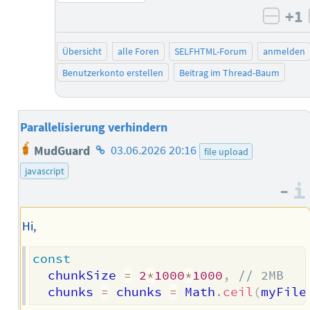
+1
negat
Übersicht
alle Foren
SELFHTML-Forum
anmelden
Benutzerkonto erstellen
Beitrag im Thread-Baum
Parallelisierung verhindern
Homepage
MudGuard
03.06.2026 20:16
file upload
des
javascript
Autors
–
Hi,
const
  chunkSize 
=
2
*
1000
*
1000
,
// 2MB
  chunks 
=
 chunks 
=
 Math
.
ceil
(
myFile