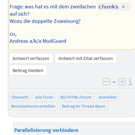
Frage: was hat es mit dem zweifachen
chunks = 
auf sich?
Wozu die doppelte Zuweisung?
cu,
Andreas a/k/a MudGuard
Antwort verfassen
Antwort mit Zitat verfassen
Beitrag melden
–
negativ 
posi
Übersicht
alle Foren
SELFHTML-Forum
anmelden
Benutzerkonto erstellen
Beitrag im Thread-Baum
Parallelisierung verhindern