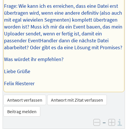
Frage: Wie kann ich es erreichen, dass eine Datei erst
übertragen wird, wenn eine andere definitiv (also auch
mit egal wievielen Segmenten) komplett übertragen
worden ist? Muss ich mir da ein Event bauen, das mein
Uploader sendet, wenn er fertig ist, damit ein
passender EventHandler dann die nächste Datei
abarbeitet? Oder gibt es da eine Lösung mit Promises?
Was würdet ihr empfehlen?
Liebe Grüße
Felix Riesterer
Antwort verfassen
Antwort mit Zitat verfassen
Beitrag melden
–
I
negativ be
posit