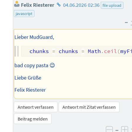
Homepage
Felix Riesterer
04.06.2026 02:36
file upload
des
javascript
Autors
–
Lieber MudGuard,
  chunks 
=
 chunks 
=
 Math
.
ceil
(
myF
bad copy pasta 😉
Liebe Grüße
Felix Riesterer
Antwort verfassen
Antwort mit Zitat verfassen
Beitrag melden
–