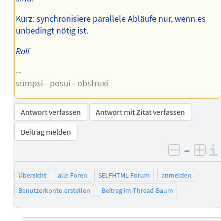
Kurz: synchronisiere parallele Abläufe nur, wenn es
unbedingt nötig ist.
Rolf
--
sumpsi - posui - obstruxi
Antwort verfassen
Antwort mit Zitat verfassen
Beitrag melden
–
negativ 
posi
Übersicht
alle Foren
SELFHTML-Forum
anmelden
Benutzerkonto erstellen
Beitrag im Thread-Baum