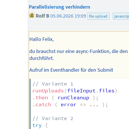
Parallelisierung verhindern
Rolf B
05.06.2026 19:09
file upload
javascri
Hallo Felix,
du brauchst nur eine async-Funktion, die de
durchführt.
Aufruf im Eventhandler für den Submit
// Variante 1
runUploads
(
fileInput
.
files
)
.
then
(
 runCleanup 
)
;
.
catch
(
error
=>
...
)
;
// Variante 2
try
{