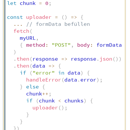
let
 chunk 
=
0
;
const
uploader
=
(
)
=>
{
...
// formData befüllen
fetch
(
    myURL
,
{
method
:
"POST"
,
body
:
 formData 
}
)
.
then
(
response
=>
 response
.
json
(
)
)
.
then
(
data
=>
{
if
(
"error"
in
 data
)
{
handleError
(
data
.
error
)
;
}
else
{
      chunk
++
;
if
(
chunk 
<
 chunks
)
{
uploader
(
)
;
}
}
}
)