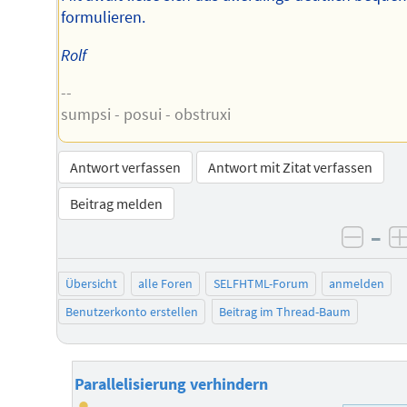
formulieren.
Rolf
--
sumpsi - posui - obstruxi
Antwort verfassen
Antwort mit Zitat verfassen
Beitrag melden
–
negat
Übersicht
alle Foren
SELFHTML-Forum
anmelden
Benutzerkonto erstellen
Beitrag im Thread-Baum
Parallelisierung verhindern