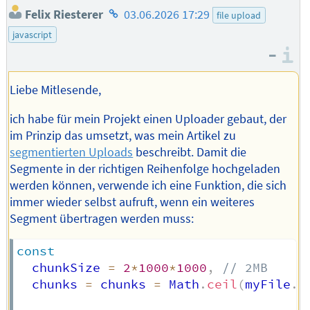
Homepage
Felix Riesterer
03.06.2026 17:29
file upload
des
javascript
Autors
–
I
Liebe Mitlesende,
ich habe für mein Projekt einen Uploader gebaut, der
im Prinzip das umsetzt, was mein Artikel zu
segmentierten Uploads
beschreibt. Damit die
Segmente in der richtigen Reihenfolge hochgeladen
werden können, verwende ich eine Funktion, die sich
immer wieder selbst aufruft, wenn ein weiteres
Segment übertragen werden muss:
const
  chunkSize 
=
2
*
1000
*
1000
,
// 2MB
  chunks 
=
 chunks 
=
 Math
.
ceil
(
myFile
.
s