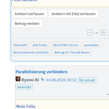
Antwort verfassen
Antwort mit Zitat verfassen
Beitrag melden
–
negati
po
Übersicht
alle Foren
SELFHTML-Forum
anmelden
Benutzerkonto erstellen
Beitrag im Thread-Baum
Parallelisierung verhindern
Homepage
Ryuno-Ki
03.06.2026 18:12
file upload
des
javascript
Autors
Moin Felix,