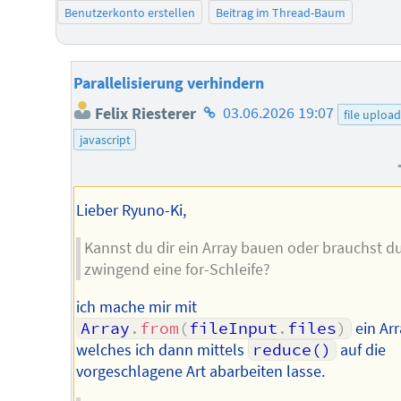
Benutzerkonto erstellen
Beitrag im Thread-Baum
Parallelisierung verhindern
Homepage
Felix Riesterer
03.06.2026 19:07
file upload
des
javascript
Autors
Lieber Ryuno-Ki,
Kannst du dir ein Array bauen oder brauchst d
zwingend eine for-Schleife?
ich mache mir mit
Array
.
from
(
fileInput
.
files
)
ein Arr
welches ich dann mittels
reduce()
auf die
vorgeschlagene Art abarbeiten lasse.