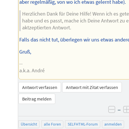
aber regelmäßig, von wo ich etwas gelernt habe).
Herzlichen Dank für Deine Hilfe! Wenn ich es gete
habe und es passt, mache ich Deine Antwort zu e
aktzeptierten Antwort.
Falls das nicht tut, überlegen wir uns etwas ander
Gruß,
--
a.k.a. André
Antwort verfassen
Antwort mit Zitat verfassen
Beitrag melden
–
negat
Übersicht
alle Foren
SELFHTML-Forum
anmelden