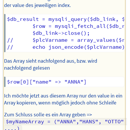
der value des jeweiligen index.
$db_result = mysqli_query($db_link, $sq
		$row = mysqli_fetch_all($db_result, MYSQLI_ASSOC);

		$db_link->close();

//		$plcVarname = array_values($row);

Das Array sieht nachfolgend aus, bzw. wird
nachfolgend gelesen
Ich möchte jetzt aus diesem Array nur den value in ein
Array kopieren, wenn möglich jedoch ohne Schleife
Zum Schluss solle es ein Array geben =>
$myNameArray = ("ANNA","HANS", "OTTO" 
....)