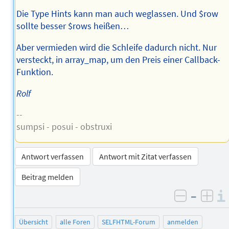
Die Type Hints kann man auch weglassen. Und $row
sollte besser $rows heißen…
Aber vermieden wird die Schleife dadurch nicht. Nur
versteckt, in array_map, um den Preis einer Callback-
Funktion.
Rolf
--
sumpsi - posui - obstruxi
Antwort verfassen
Antwort mit Zitat verfassen
Beitrag melden
–
negativ 
posi
Übersicht
alle Foren
SELFHTML-Forum
anmelden