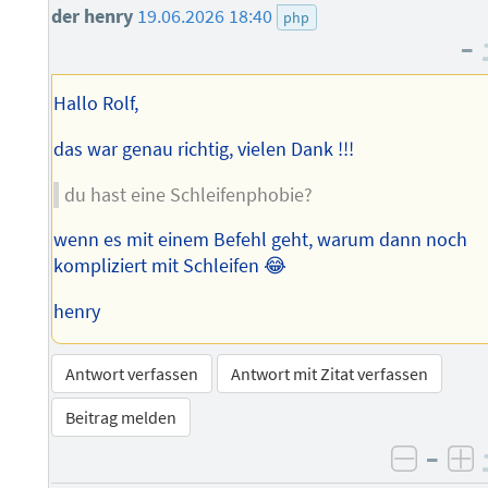
der henry
19.06.2026 18:40
php
–
Hallo Rolf,
das war genau richtig, vielen Dank !!!
du hast eine Schleifenphobie?
wenn es mit einem Befehl geht, warum dann noch
kompliziert mit Schleifen 😂
henry
Antwort verfassen
Antwort mit Zitat verfassen
Beitrag melden
–
negati
po