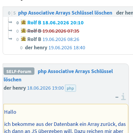
php Associative Arrays Schlüssel löschen
der he
0
5
Rolf B
18.06.2026 20:10
0
Rolf B
19.06.2026 07:35
0
Rolf B
19.06.2026 08:26
0
der henry
19.06.2026 18:40
0
php Associative Arrays Schlüssel
SELF-Forum
löschen
der henry
18.06.2026 19:00
php
–
I
Hallo
ich bekomme aus der Datenbank ein Array zurück, das
ich dann an JS übergeben will. Dazu reichen mir aber