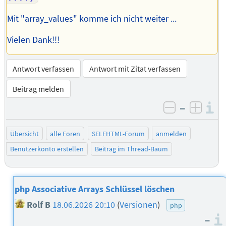
Mit "array_values" komme ich nicht weiter ...
Vielen Dank!!!
Antwort verfassen
Antwort mit Zitat verfassen
Beitrag melden
–
I
negativ be
posit
Übersicht
alle Foren
SELFHTML-Forum
anmelden
Benutzerkonto erstellen
Beitrag im Thread-Baum
php Associative Arrays Schlüssel löschen
Rolf B
18.06.2026 20:10
(
Versionen
)
php
–