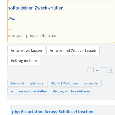
sollte deinen Zweck erfüllen.
Rolf
--
sumpsi - posui - obstruxi
Antwort verfassen
Antwort mit Zitat verfassen
Beitrag melden
–
negativ 
posi
Übersicht
alle Foren
SELFHTML-Forum
anmelden
Benutzerkonto erstellen
Beitrag im Thread-Baum
php Associative Arrays Schlüssel löschen