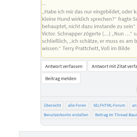
--
„Habe ich mir das nur eingebildet, oder 
kleine Hund wirklich sprechen?“ fragte S
behauptet, nicht dazu imstande zu sein“
Victor. Schnapper zögerte (…) „Nun …“ s
schließlich, „ich schätze, er muss es am 
wissen.“ Terry Prattchett, Voll im Bilde
Antwort verfassen
Antwort mit Zitat verf
Beitrag melden
Übersicht
alle Foren
SELFHTML-Forum
an
Benutzerkonto erstellen
Beitrag im Thread-Ba