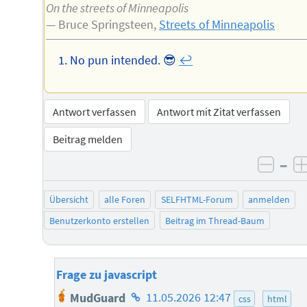
On the streets of Minneapolis
— Bruce Springsteen,
Streets of Minneapolis
No pun intended. 😎
↩︎
Antwort verfassen
Antwort mit Zitat verfassen
Beitrag melden
–
negat
Übersicht
alle Foren
SELFHTML-Forum
anmelden
Benutzerkonto erstellen
Beitrag im Thread-Baum
Frage zu javascript
Homepage
MudGuard
11.05.2026 12:47
css
html