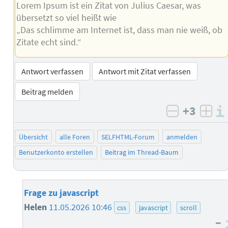
Lorem Ipsum ist ein Zitat von Julius Caesar, was
übersetzt so viel heißt wie
„Das schlimme am Internet ist, dass man nie weiß, ob
Zitate echt sind.“
Antwort verfassen
Antwort mit Zitat verfassen
Beitrag melden
+3
negativ b
posi
Übersicht
alle Foren
SELFHTML-Forum
anmelden
Benutzerkonto erstellen
Beitrag im Thread-Baum
Frage zu javascript
Helen
11.05.2026 10:46
css
javascript
scroll
–