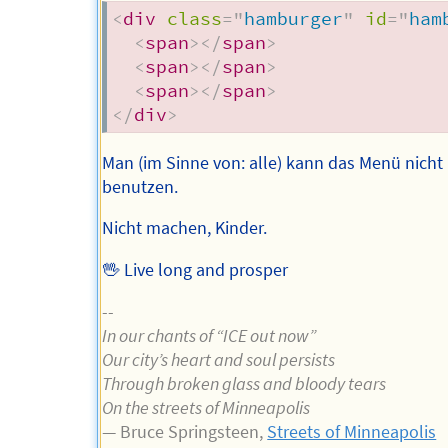
<
div
class
=
"
hamburger
"
id
=
"
ham
<
span
>
</
span
>
<
span
>
</
span
>
<
span
>
</
span
>
</
div
>
Man (im Sinne von: alle) kann das Menü nicht
benutzen.
Nicht machen, Kinder.
🖖 Live long and prosper
--
In our chants of “ICE out now”
Our city’s heart and soul persists
Through broken glass and bloody tears
On the streets of Minneapolis
— Bruce Springsteen,
Streets of Minneapolis