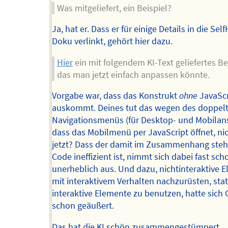
Was mitgeliefert, ein Beispiel?
Ja, hat er. Dass er für einige Details in die Se
Doku verlinkt, gehört hier dazu.
Hier
ein mit folgendem KI-Text geliefertes Bei
das man jetzt einfach anpassen könnte.
Vorgabe war, dass das Konstrukt
ohne
JavaScr
auskommt. Deines tut das wegen des doppel
Navigationsmenüs (für Desktop- und Mobilans
dass das Mobilmenü per JavaScript öffnet, nic
jetzt? Dass der damit im Zusammenhang ste
Code ineffizient ist, nimmt sich dabei fast sch
unerheblich aus. Und dazu, nichtinteraktive 
mit interaktivem Verhalten nachzurüsten, stat
interaktive Elemente zu benutzen, hatte sich
schon geäußert.
Das hat die KI schön zusammengestümpert.