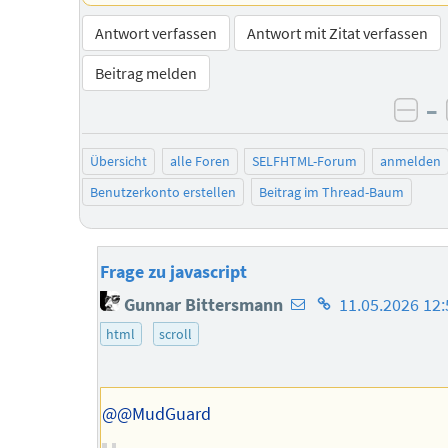
Antwort verfassen
Antwort mit Zitat verfassen
Beitrag melden
–
neg
Übersicht
alle Foren
SELFHTML-Forum
anmelden
Benutzerkonto erstellen
Beitrag im Thread-Baum
Frage zu javascript
E-
Homepage
Gunnar Bittersmann
11.05.2026 12:
Mail-
des
html
scroll
Adresse
Autors
des
Autors
@@MudGuard