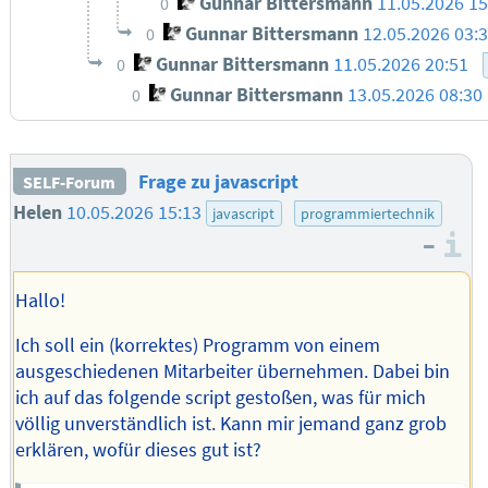
Gunnar Bittersmann
11.05.2026 15
0
Gunnar Bittersmann
12.05.2026 03:
0
Gunnar Bittersmann
11.05.2026 20:51
0
Gunnar Bittersmann
13.05.2026 08:30
0
Frage zu javascript
SELF-Forum
Helen
10.05.2026 15:13
javascript
programmiertechnik
–
I
Hallo!
Ich soll ein (korrektes) Programm von einem
ausgeschiedenen Mitarbeiter übernehmen. Dabei bin
ich auf das folgende script gestoßen, was für mich
völlig unverständlich ist. Kann mir jemand ganz grob
erklären, wofür dieses gut ist?