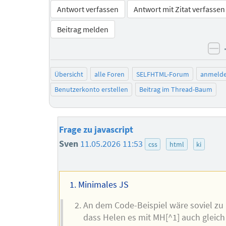
Antwort verfassen
Antwort mit Zitat verfassen
Beitrag melden
ne
Übersicht
alle Foren
SELFHTML-Forum
anmeld
Benutzerkonto erstellen
Beitrag im Thread-Baum
Frage zu javascript
Sven
11.05.2026 11:53
css
html
ki
Minimales JS
An dem Code-Beispiel wäre soviel zu 
dass Helen es mit MH[^1] auch gleich