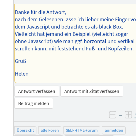
Danke für die Antwort,
nach dem Gelesenen lasse ich lieber meine Finger v
dem Javascript und betrachte es als black-Box.
Vielleicht hat jemand ein Beispiel (vielleicht sogar
ohne Javascript) wie man ggf. horzontal und vertikal
scrollen kann, mit feststehend Fuß- und Kopfzeilen.
Gruß
Helen
Antwort verfassen
Antwort mit Zitat verfassen
Beitrag melden
–
negati
po
Übersicht
alle Foren
SELFHTML-Forum
anmelden