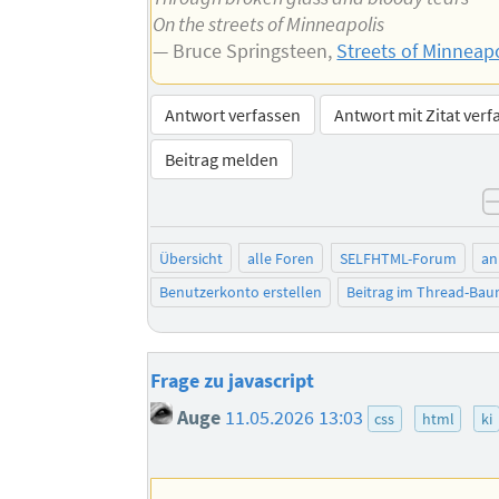
On the streets of Minneapolis
— Bruce Springsteen,
Streets of Minneap
Antwort verfassen
Antwort mit Zitat verf
Beitrag melden
Übersicht
alle Foren
SELFHTML-Forum
an
Benutzerkonto erstellen
Beitrag im Thread-Ba
Frage zu javascript
Auge
11.05.2026 13:03
css
html
ki