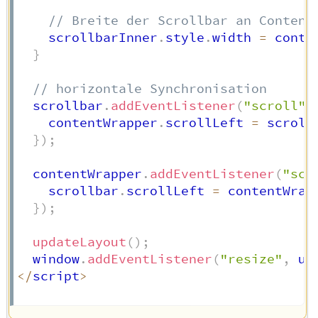
// Breite der Scrollbar an Content
    scrollbarInner
.
style
.
width 
=
 conte
}
// horizontale Synchronisation
  scrollbar
.
addEventListener
(
"scroll"
,
    contentWrapper
.
scrollLeft 
=
 scroll
}
)
;
  contentWrapper
.
addEventListener
(
"scr
    scrollbar
.
scrollLeft 
=
 contentWrap
}
)
;
updateLayout
(
)
;
  window
.
addEventListener
(
"resize"
,
 up
<
/
script
>