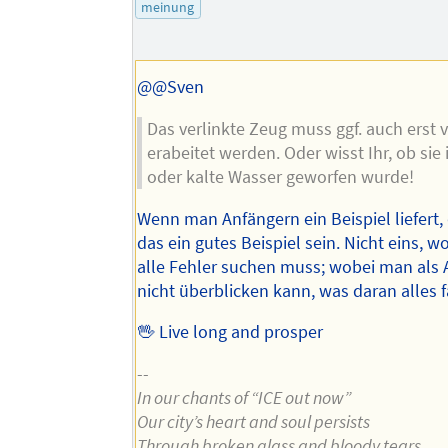
Mail-
des
meinung
Adresse
Autors
des
Autors
@@Sven
Das verlinkte Zeug muss ggf. auch erst 
erabeitet werden. Oder wisst Ihr, ob sie 
oder kalte Wasser geworfen wurde!
Wenn man Anfängern ein Beispiel liefert,
das ein gutes Beispiel sein. Nicht eins, w
alle Fehler suchen muss; wobei man als 
nicht überblicken kann, was daran alles fa
🖖 Live long and prosper
--
In our chants of “ICE out now”
Our city’s heart and soul persists
Through broken glass and bloody tears