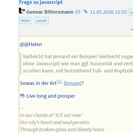
Frage zu javascript
E-
Homepage
Gunnar Bittersmann
11.05.2026 11:55
c
Mail-
des
html
scroll
Adresse
Autors
des
Autors
@@Helen
Vielleicht hat jemand ein Beispiel (vielleicht soga
ohne Javascript) wie man ggf. horzontal und vert
scrollen kann, mit feststehend Fuß- und Kopfzeil
[1]
Sowas in der Art
:
Beispiel
?
🖖 Live long and prosper
--
In our chants of “ICE out now”
Our city’s heart and soul persists
Through broken glass and bloody tears