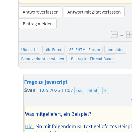
Antwort verfassen
Antwort mit Zitat verfassen
Beitrag melden
–
negat
Übersicht
alle Foren
SELFHTML-Forum
anmelden
Benutzerkonto erstellen
Beitrag im Thread-Baum
Frage zu javascript
Sven
11.05.2026 11:07
css
html
ki
Was mitgeliefert, ein Beispiel?
Hier
ein mit folgendem KI-Text geliefertes Beispi