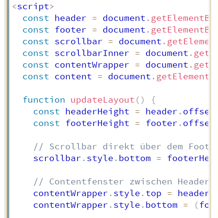
<
script
>
const
 header 
=
 document
.
getElementBy
const
 footer 
=
 document
.
getElementBy
const
 scrollbar 
=
 document
.
getElemen
const
 scrollbarInner 
=
 document
.
getE
const
 contentWrapper 
=
 document
.
getE
const
 content 
=
 document
.
getElementB
function
updateLayout
(
)
{
const
 headerHeight 
=
 header
.
offset
const
 footerHeight 
=
 footer
.
offset
// Scrollbar direkt über dem Foote
    scrollbar
.
style
.
bottom 
=
 footerHei
// Contentfenster zwischen Header 
    contentWrapper
.
style
.
top 
=
 headerH
    contentWrapper
.
style
.
bottom 
=
(
foo