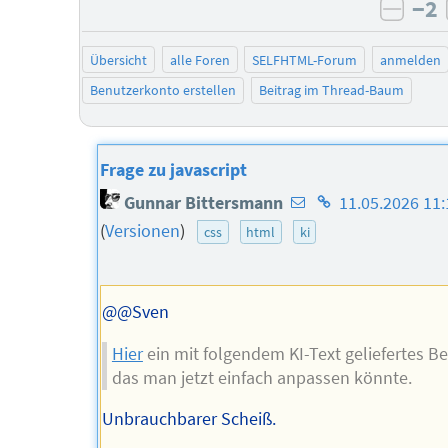
−2
negat
Übersicht
alle Foren
SELFHTML-Forum
anmelden
Benutzerkonto erstellen
Beitrag im Thread-Baum
Frage zu javascript
E-
Homepage
Gunnar Bittersmann
11.05.2026 11:
Mail-
des
(
Versionen
)
css
html
ki
Adresse
Autors
des
Autors
@@Sven
Hier
ein mit folgendem KI-Text geliefertes Bei
das man jetzt einfach anpassen könnte.
Unbrauchbarer Scheiß.