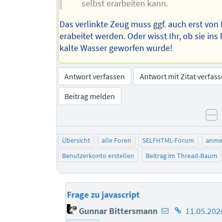
selbst erarbeiten kann.
Das verlinkte Zeug muss ggf. auch erst von
erabeitet werden. Oder wisst Ihr, ob sie ins
kalte Wasser geworfen wurde!
Antwort verfassen
Antwort mit Zitat verfas
Beitrag melden
n
Übersicht
alle Foren
SELFHTML-Forum
anme
Benutzerkonto erstellen
Beitrag im Thread-Baum
Frage zu javascript
E-
Homepage
Gunnar Bittersmann
11.05.202