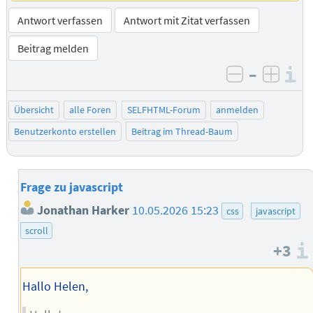
Antwort verfassen
Antwort mit Zitat verfassen
Beitrag melden
–
I
negativ be
posit
Übersicht
alle Foren
SELFHTML-Forum
anmelden
Benutzerkonto erstellen
Beitrag im Thread-Baum
Frage zu javascript
Jonathan Harker
10.05.2026 15:23
css
javascript
scroll
+3
Hallo Helen,