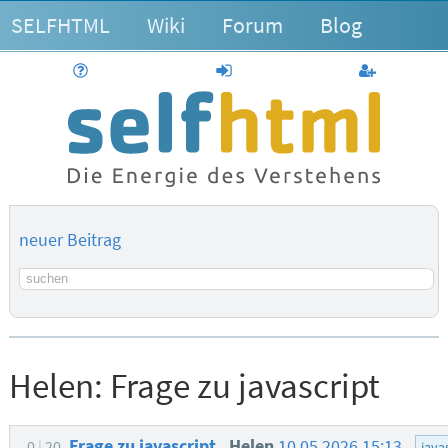
SELFHTML
Wiki
Forum
Blog
Hilfe
anmelden
Benutzerk
neuer Beitrag
Suchbegriff
Helen:
Frage zu javascript
Frage zu javascript
Helen
10.05.2026 15:13
0
20
java