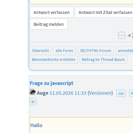
Antwort verfassen
Antwort mit Zitat verfassen
Beitrag melden
+
neg
Übersicht
alle Foren
SELFHTML-Forum
anmeld
Benutzerkonto erstellen
Beitrag im Thread-Baum
Frage zu javascript
Auge
11.05.2026 11:33
(
Versionen
)
css
ki
Hallo