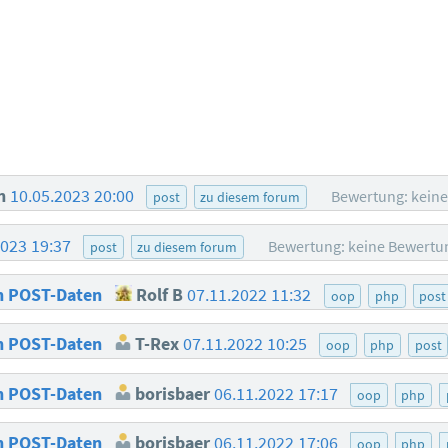
n
10.05.2023 20:00
Bewertung: kein
post
zu diesem forum
2023 19:37
Bewertung: keine Bewertu
post
zu diesem forum
on POST-Daten
Rolf B
07.11.2022 11:32
oop
php
post
on POST-Daten
T-Rex
07.11.2022 10:25
oop
php
post
on POST-Daten
borisbaer
06.11.2022 17:17
oop
php
on POST-Daten
borisbaer
06.11.2022 17:06
oop
php