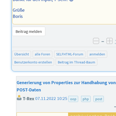
Grüße
Boris
Beitrag melden
–
negati
po
Übersicht
alle Foren
SELFHTML-Forum
anmelden
Benutzerkonto erstellen
Beitrag im Thread-Baum
Generierung von Properties zur Handhabung von
POST-Daten
T-Rex
07.11.2022 10:25
oop
php
post