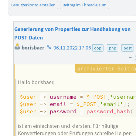
Benutzerkonto erstellen
Beitrag im Thread-Baum
Generierung von Properties zur Handhabung von
POST-Daten
Homepage
borisbaer
06.11.2022 17:06
oop
php
post
des
–
Autors
Hallo borisbaer,
$user
->
username
=
$_POST
[
'userna
$user
->
email
=
$_POST
[
'email'
]
;
$user
->
password
=
password_hash
(
ist am einfachsten und klarsten. Für häufige
Konvertierungen oder Prüfungen schreibe Helper-