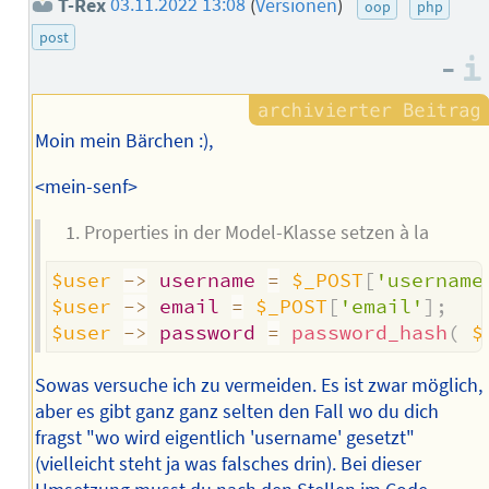
T-Rex
03.11.2022 13:08
(
Versionen
)
oop
php
post
–
Moin mein Bärchen :),
<mein-senf>
Properties in der Model-Klasse setzen à la
$user
->
username
=
$_POST
[
'username
$user
->
email
=
$_POST
[
'email'
]
;
$user
->
password
=
password_hash
(
$
Sowas versuche ich zu vermeiden. Es ist zwar möglich,
aber es gibt ganz ganz selten den Fall wo du dich
fragst "wo wird eigentlich 'username' gesetzt"
(vielleicht steht ja was falsches drin). Bei dieser