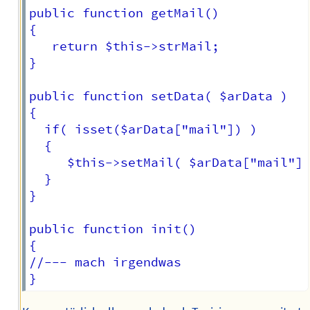
public function getMail()

{

   return $this->strMail;

}

public function setData( $arData )

{

  if( isset($arData["mail"]) )

  {

     $this->setMail( $arData["mail"] 
  }

}

public function init()

{

//--- mach irgendwas
