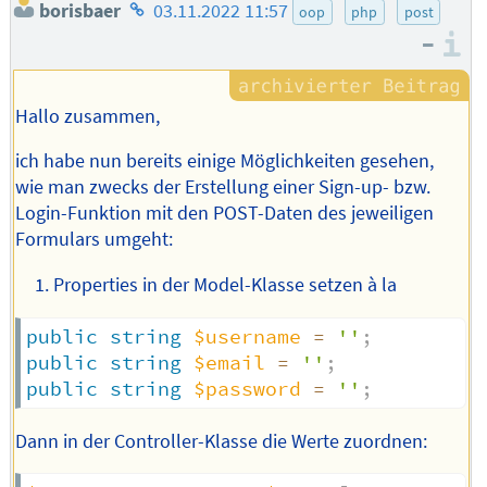
Homepage
borisbaer
03.11.2022 11:57
oop
php
post
des
–
I
Autors
Hallo zusammen,
ich habe nun bereits einige Möglichkeiten gesehen,
wie man zwecks der Erstellung einer Sign-up- bzw.
Login-Funktion mit den POST-Daten des jeweiligen
Formulars umgeht:
Properties in der Model-Klasse setzen à la
public
string
$username
=
''
;
public
string
$email
=
''
;
public
string
$password
=
''
;
Dann in der Controller-Klasse die Werte zuordnen: