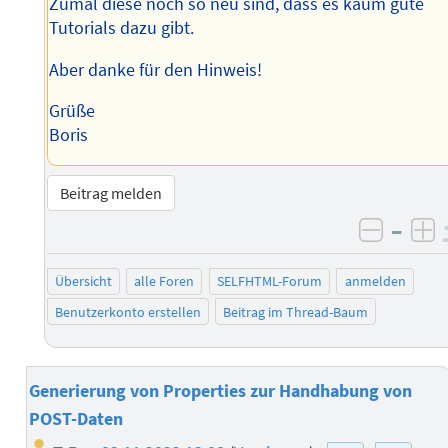
Zumal diese noch so neu sind, dass es kaum gute
Tutorials dazu gibt.
Aber danke für den Hinweis!
Grüße
Boris
Beitrag melden
–
negati
po
Übersicht
alle Foren
SELFHTML-Forum
anmelden
Benutzerkonto erstellen
Beitrag im Thread-Baum
Generierung von Properties zur Handhabung von
POST-Daten