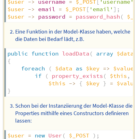
$user
->
username
=
$_POST
[
'username'
]
$user
->
email
=
$_POST
[
'email'
]
;
$user
->
password
=
password_hash
(
$_P
Eine Funktion in der Model-Klasse haben, welche
die Daten bei Bedarf lädt, z.B.
public
function
loadData
(
array
$data
{
foreach
(
$data
as
$key
=>
$value
if
(
property_exists
(
$this
,
$
$this
->
{
$key
}
=
$value
}
Schon bei der Instanziierung der Model-Klasse die
Properties mithilfe eines Constructors definieren
lassen:
$user
=
new
User
(
$_POST
)
;