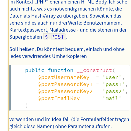
im Kontext „PHP“ eher an einen HTML-Body. Ich sehe
auch nichts, was es notwendig machen könnte, die
Daten als Hash/Array zu übergeben. Soweit ich das
sehe sind es auch nur drei Werte: Benutzernamem,
Klartextpasswort, Mailadresse - und die stehen in der
Superglobalen
$_POST
.
Soll heißen, Du könntest bequem, einfach und ohne
jedes verwirrendes Umherkopieren
public
function
__construct
(
$postUsernameKey
=
'user'
,
$postPasswordKey1
=
'pass1'
,
$postPasswordKey2
=
'pass2'
,
$postEmailKey
=
'mail'
)
verwenden und im Idealfall (die Formularfelder tragen
gleich diese Namen) ohne Parameter aufrufen.