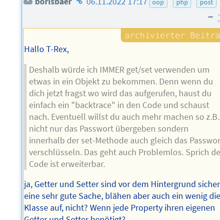
borisbaer
06.11.2022 17:17
oop
php
post
des
–
Autors
Hallo T-Rex,
Deshalb würde ich IMMER get/set verwenden um
etwas in ein Objekt zu bekommen. Denn wenn du
dich jetzt fragst wo wird das aufgerufen, haust du
einfach ein "backtrace" in den Code und schaust
nach. Eventuell willst du auch mehr machen so z.B.
nicht nur das Passwort übergeben sondern
innerhalb der set-Methode auch gleich das Passwor
verschlüsseln. Das geht auch Problemlos. Sprich de
Code ist erweiterbar.
ja, Getter und Setter sind vor dem Hintergrund siche
eine sehr gute Sache, blähen aber auch ein wenig di
Klasse auf, nicht? Wenn jede Property ihren eigenen
Getter und Setter benötigt?