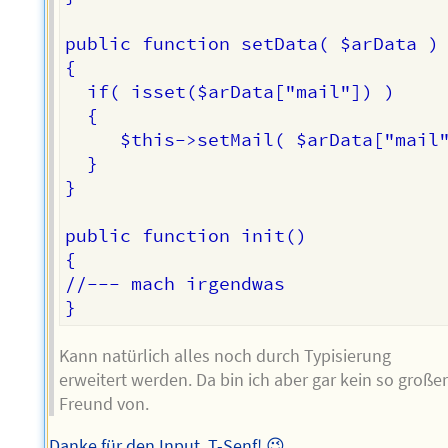
public function setData( $arData )

{

  if( isset($arData["mail"]) )

  {

     $this->setMail( $arData["mail"
  }

}

public function init()

{

//--- mach irgendwas

Kann natürlich alles noch durch Typisierung
erweitert werden. Da bin ich aber gar kein so große
Freund von.
Danke für den Input, T-Senf! 😉