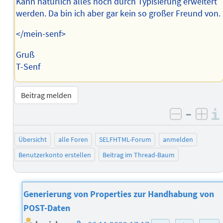
Kann natürlich alles noch durch Typisierung erweitert
werden. Da bin ich aber gar kein so großer Freund von.
</mein-senf>
Gruß
T-Senf
Beitrag melden
–
negativ 
posi
Übersicht
alle Foren
SELFHTML-Forum
anmelden
Benutzerkonto erstellen
Beitrag im Thread-Baum
Generierung von Properties zur Handhabung von
POST-Daten
Homepage