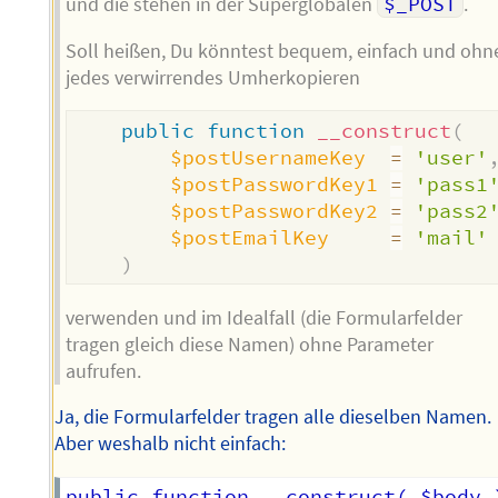
und die stehen in der Superglobalen
$_POST
.
Soll heißen, Du könntest bequem, einfach und ohn
jedes verwirrendes Umherkopieren
public
function
__construct
(
$postUsernameKey
=
'user'
$postPasswordKey1
=
'pass1
$postPasswordKey2
=
'pass2
$postEmailKey
=
'mail'
)
verwenden und im Idealfall (die Formularfelder
tragen gleich diese Namen) ohne Parameter
aufrufen.
Ja, die Formularfelder tragen alle dieselben Namen.
Aber weshalb nicht einfach:
public function __construct( $body )