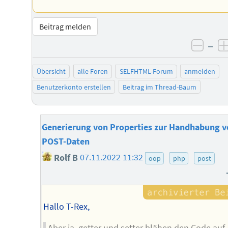
Beitrag melden
–
negat
Übersicht
alle Foren
SELFHTML-Forum
anmelden
Benutzerkonto erstellen
Beitrag im Thread-Baum
Generierung von Properties zur Handhabung v
POST-Daten
Rolf B
07.11.2022 11:32
oop
php
post
Hallo T-Rex,