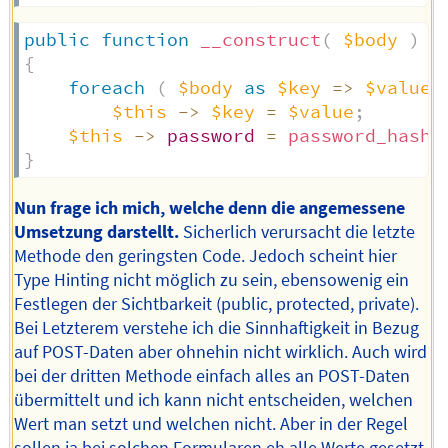
public
function
__construct
(
$body
)
{
foreach
(
$body
as
$key
=>
$value
$this
->
$key
=
$value
;
$this
->
password
=
password_hash
(
}
Nun frage ich mich, welche denn die angemessene
Umsetzung darstellt.
Sicherlich verursacht die letzte
Methode den geringsten Code. Jedoch scheint hier
Type Hinting nicht möglich zu sein, ebensowenig ein
Festlegen der Sichtbarkeit (public, protected, private).
Bei Letzterem verstehe ich die Sinnhaftigkeit in Bezug
auf POST-Daten aber ohnehin nicht wirklich. Auch wird
bei der dritten Methode einfach alles an POST-Daten
übermittelt und ich kann nicht entscheiden, welchen
Wert man setzt und welchen nicht. Aber in der Regel
sollen ja bei solchen Formularen eh alle Werte gesetzt