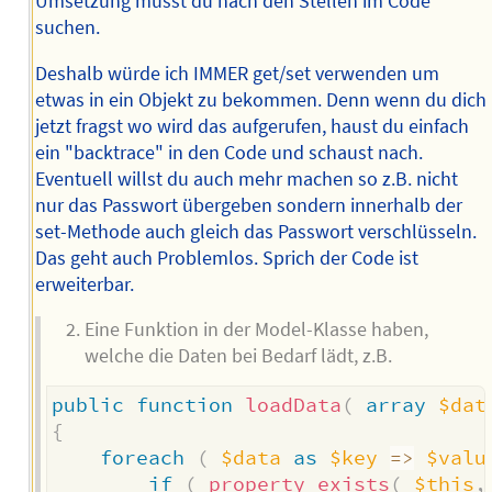
Umsetzung musst du nach den Stellen im Code
suchen.
Deshalb würde ich IMMER get/set verwenden um
etwas in ein Objekt zu bekommen. Denn wenn du dich
jetzt fragst wo wird das aufgerufen, haust du einfach
ein "backtrace" in den Code und schaust nach.
Eventuell willst du auch mehr machen so z.B. nicht
nur das Passwort übergeben sondern innerhalb der
set-Methode auch gleich das Passwort verschlüsseln.
Das geht auch Problemlos. Sprich der Code ist
erweiterbar.
Eine Funktion in der Model-Klasse haben,
welche die Daten bei Bedarf lädt, z.B.
public
function
loadData
(
array
$dat
{
foreach
(
$data
as
$key
=>
$valu
if
(
property_exists
(
$this
,