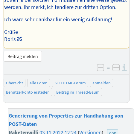
werden. Ihr merkt, ich tendiere zur dritten Option.
Ich wäre sehr dankbar für ein wenig Aufklärung!
Grüße
Boris 🧸
Beitrag melden
–
I
negativ be
posit
Übersicht
alle Foren
SELFHTML-Forum
anmelden
Benutzerkonto erstellen
Beitrag im Thread-Baum
Generierung von Properties zur Handhabung von
POST-Daten
Raketenwilli
03.11.2022 12:24
(
Versionen
)
oop