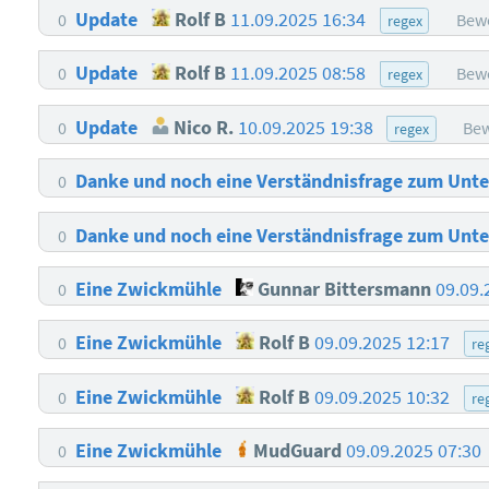
Update
Rolf B
11.09.2025 16:34
0
Bewe
regex
Update
Rolf B
11.09.2025 08:58
0
Bewe
regex
Update
Nico R.
10.09.2025 19:38
0
Bew
regex
Danke und noch eine Verständnisfrage zum Unters
0
Danke und noch eine Verständnisfrage zum Unters
0
Eine Zwickmühle
Gunnar Bittersmann
09.09.
0
Eine Zwickmühle
Rolf B
09.09.2025 12:17
0
re
Eine Zwickmühle
Rolf B
09.09.2025 10:32
0
re
Eine Zwickmühle
MudGuard
09.09.2025 07:30
0