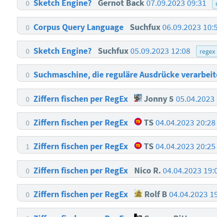
Sketch Engine?
Gernot Back
07.09.2023 09:31
0
Corpus Query Language
Suchfux
06.09.2023 10:
0
Sketch Engine?
Suchfux
05.09.2023 12:08
0
regex
Suchmaschine, die reguläre Ausdrücke verarbei
0
Ziffern fischen per RegEx
Jonny 5
05.04.2023
0
Ziffern fischen per RegEx
TS
04.04.2023 20:2
0
Ziffern fischen per RegEx
TS
04.04.2023 20:2
1
Ziffern fischen per RegEx
Nico R.
04.04.2023 19:
0
Ziffern fischen per RegEx
Rolf B
04.04.2023 1
0