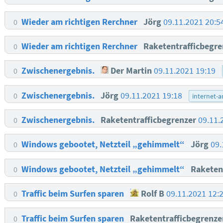
Wieder am richtigen Rerchner
Jörg
09.11.2021 20:
0
Wieder am richtigen Rerchner
Raketentrafficbegr
0
Zwischenergebnis.
Der Martin
09.11.2021 19:19
0
Zwischenergebnis.
Jörg
09.11.2021 19:18
0
internet-
Zwischenergebnis.
Raketentrafficbegrenzer
09.11.
0
Windows gebootet, Netzteil „gehimmelt“
Jörg
09.
0
Windows gebootet, Netzteil „gehimmelt“
Raketen
0
Traffic beim Surfen sparen
Rolf B
09.11.2021 12:
0
Traffic beim Surfen sparen
Raketentrafficbegrenz
0