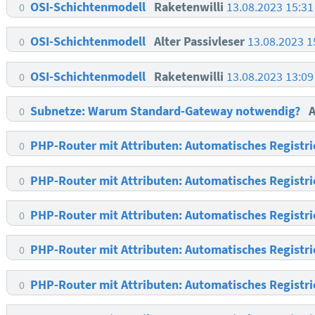
OSI-Schichtenmodell
Raketenwilli
13.08.2023 15:3
0
OSI-Schichtenmodell
Alter Passivleser
13.08.2023 
0
OSI-Schichtenmodell
Raketenwilli
13.08.2023 13:0
0
Subnetze: Warum Standard-Gateway notwendig?
A
0
PHP-Router mit Attributen: Automatisches Registri
0
PHP-Router mit Attributen: Automatisches Registri
0
PHP-Router mit Attributen: Automatisches Registri
0
PHP-Router mit Attributen: Automatisches Registri
0
PHP-Router mit Attributen: Automatisches Registri
0