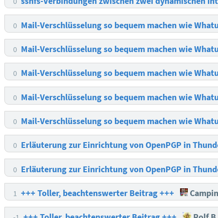
sshfs-Verbindungen zwischen zwei dynamischen I
0
Mail-Verschlüsselung so bequem machen wie What
0
Mail-Verschlüsselung so bequem machen wie What
0
Mail-Verschlüsselung so bequem machen wie What
0
Mail-Verschlüsselung so bequem machen wie What
0
Mail-Verschlüsselung so bequem machen wie What
0
Erläuterung zur Einrichtung von OpenPGP in Thund
0
Erläuterung zur Einrichtung von OpenPGP in Thund
0
+++ Toller, beachtenswerter Beitrag +++
Campin
1
+++ Toller, beachtenswerter Beitrag +++
Rolf B
-1