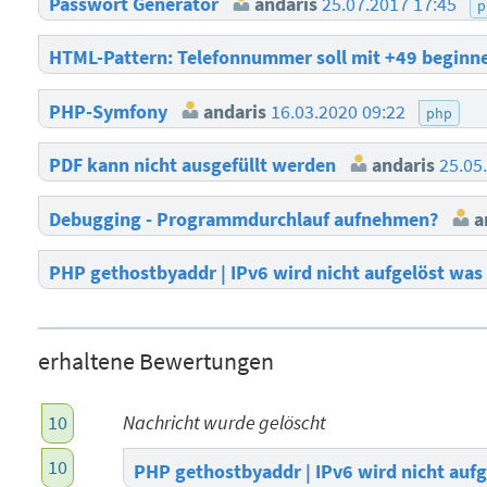
Passwort Generator
andaris
25.07.2017 17:45
p
HTML-Pattern: Telefonnummer soll mit +49 begin
PHP-Symfony
andaris
16.03.2020 09:22
php
PDF kann nicht ausgefüllt werden
andaris
25.05
Debugging - Programmdurchlauf aufnehmen?
a
PHP gethostbyaddr | IPv6 wird nicht aufgelöst was
erhaltene Bewertungen
10
Nachricht wurde gelöscht
10
PHP gethostbyaddr | IPv6 wird nicht auf