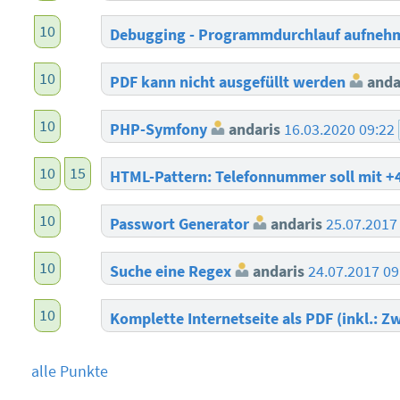
10
Debugging - Programmdurchlauf aufne
10
PDF kann nicht ausgefüllt werden
anda
10
PHP-Symfony
andaris
16.03.2020 09:22
10
15
HTML-Pattern: Telefonnummer soll mit 
10
Passwort Generator
andaris
25.07.2017
10
Suche eine Regex
andaris
24.07.2017 0
10
Komplette Internetseite als PDF (inkl.: Z
alle Punkte