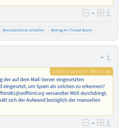
–
Info
negativ bewer
positiv b
Benutzerkonto erstellen
Beitrag im Thread-Baum
–
Info
g der auf dem Mail-Server eingesetzten
rd eingesetzt, um Spam als solchen zu erkennen?
lfhtml81@selfhtml.org
versandter Müll durchdringt.
ält sich der Aufwand bezüglich der manuellen
–
Info
negativ bewer
positiv b