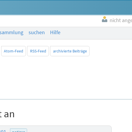
nicht ang
esammlung
suchen
Hilfe
Atom-Feed
RSS-Feed
archivierte Beiträge
t an
1:01
notizen