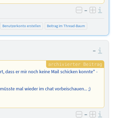
–
Info
negativ bewer
positiv b
Benutzerkonto erstellen
Beitrag im Thread-Baum
–
Info
, dass er mir noch keine Mail schicken konnte" -
müsste mal wieder im chat vorbeischauen... ;)
–
Info
negativ bewer
positiv b