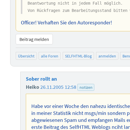
Beantwortung nicht in jedem Fall möglich.
Von Rückfragen zum Bearbeitungsstand bitten 
Officer! Verhaften Sie den Autoresponder!
Beitrag melden
Übersicht
alle Foren
SELFHTML-Blog
anmelden
Benu
Sober rollt an
Heiko
26.11.2005 12:58
notizen
Habe vor einer Woche den nahezu identischen 
in meiner Statistik nicht msgs/min sondern p
abgewiesenen Spam und empfangen Mails ent
erste Beitrag des SelfHTML Weblogs nciht lang