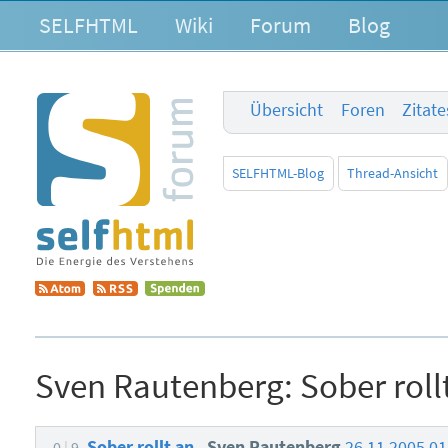
SELFHTML
Wiki
Forum
Blog
Übersicht
Foren
Zitat
SELFHTML-Blog
Thread-Ansicht
Sven Rautenberg:
Sober roll
Sober rollt an
Sven Rautenberg
26.11.2005 0
0
9