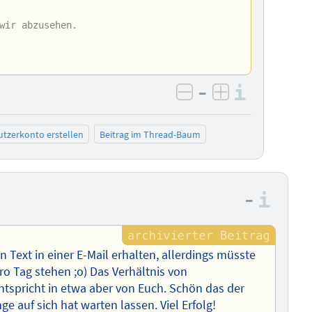
wir abzusehen.
–
Informa
negativ bewerten
positiv bewe
tzerkonto erstellen
Beitrag im Thread-Baum
–
Info
Text in einer E-Mail erhalten, allerdings müsste
ro Tag stehen ;o) Das Verhältnis von
spricht in etwa aber von Euch. Schön das der
e auf sich hat warten lassen. Viel Erfolg!