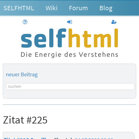
SELFHTML
Wiki
Forum
Blog
Hilfe
anmelden
Benutzerk
neuer Beitrag
Suchbegriff
Zitat #225