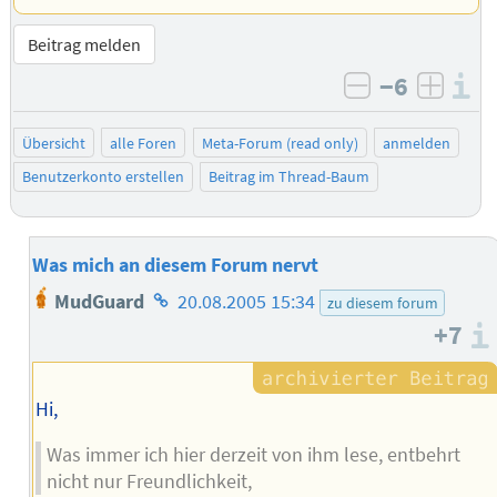
Beitrag melden
−6
I
negativ bew
posit
Übersicht
alle Foren
Meta-Forum (read only)
anmelden
Benutzerkonto erstellen
Beitrag im Thread-Baum
Was mich an diesem Forum nervt
Homepage
MudGuard
20.08.2005 15:34
zu diesem forum
des
+7
Autors
Hi,
Was immer ich hier derzeit von ihm lese, entbehrt
nicht nur Freundlichkeit,