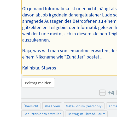
Ob jemand Informatiekr ist oder nicht, hängt al
davon ab, ob irgednein dahergeluafener Lude s
anregnede Aussagen des Betroofenen zu einem
glitzeklenien Teilgebiet der Informatik gelesen h
weil der Lude meitn, sich in diesem kleinen Teig
auszukennen.
Naja, was will man von jemandme erwarten, der
einem Nikcname wie "Zuhälter" postet ...
Kalinixta. Stavros
Beitrag melden
+4
negat
Übersicht
alle Foren
Meta-Forum (read only)
anme
Benutzerkonto erstellen
Beitrag im Thread-Baum