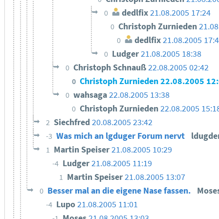
dedlfix
21.08.2005 17:24
0
Christoph Zurnieden
21.08
0
dedlfix
21.08.2005 17:
0
Ludger
21.08.2005 18:38
0
Christoph Schnauß
22.08.2005 02:42
0
Christoph Zurnieden
22.08.2005 12
0
wahsaga
22.08.2005 13:38
0
Christoph Zurnieden
22.08.2005 15:1
0
Siechfred
20.08.2005 23:42
2
Was mich an lgduger Forum nervt
ldugde
-3
Martin Speiser
21.08.2005 10:29
1
Ludger
21.08.2005 11:19
-4
Martin Speiser
21.08.2005 13:07
1
Besser mal an die eigene Nase fassen.
Mose
0
Lupo
21.08.2005 11:01
-4
Moses
21.08.2005 13:03
-1