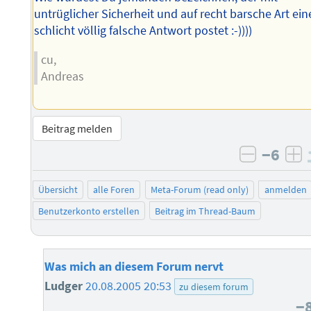
untrüglicher Sicherheit und auf recht barsche Art ein
schlicht völlig falsche Antwort postet :-))))
cu,
Andreas
Beitrag melden
−6
negativ 
po
Übersicht
alle Foren
Meta-Forum (read only)
anmelden
Benutzerkonto erstellen
Beitrag im Thread-Baum
Was mich an diesem Forum nervt
Ludger
20.08.2005 20:53
zu diesem forum
−