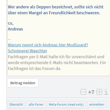
Wer andere als Deppen bezeichnet, sollte sich nicht
über einen Mangel an Freundlichkeit beschweren.
cu,
Andreas
--
Warum nennt sich Andreas hier MudGuard?
Schreinerei Waechter
Fachfragen per E-Mail halte ich für unverschämt und
werde entsprechende E-Mails nicht beantworten. Für
Fachfragen ist das Forum da.
Beitrag melden
+7
negativ b
posi
Übersicht
alle Foren
Meta-Forum (read only)
anmelden