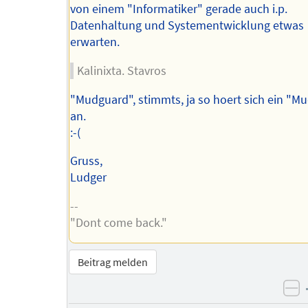
von einem "Informatiker" gerade auch i.p.
Datenhaltung und Systementwicklung etwas
erwarten.
Kalinixta. Stavros
"Mudguard", stimmts, ja so hoert sich ein "M
an.
:-(
Gruss,
Ludger
--
"Dont come back."
Beitrag melden
ne