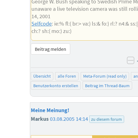
George W. Bush speaking to Swedish Prime Mi
unaware a live television camera was still roll
14, 2001
Selfcode
: ie:% fl:( br:> va:) ls:& fo:) rl:? n4:& ss:|
ch:? sh:( mo:) zu:)
Beitrag melden
ne
Übersicht
alle Foren
Meta-Forum (read only)
a
Benutzerkonto erstellen
Beitrag im Thread-Baum
Meine Meinung!
Markus
03.08.2005 14:14
zu diesem forum