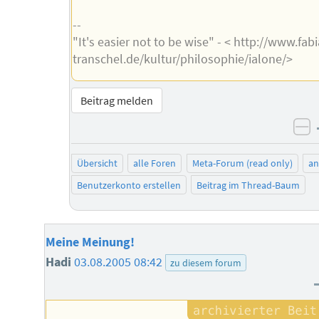
--
"It's easier not to be wise" - < http://www.fab
transchel.de/kultur/philosophie/ialone/>
Beitrag melden
ne
Übersicht
alle Foren
Meta-Forum (read only)
a
Benutzerkonto erstellen
Beitrag im Thread-Baum
Meine Meinung!
Hadi
03.08.2005 08:42
zu diesem forum