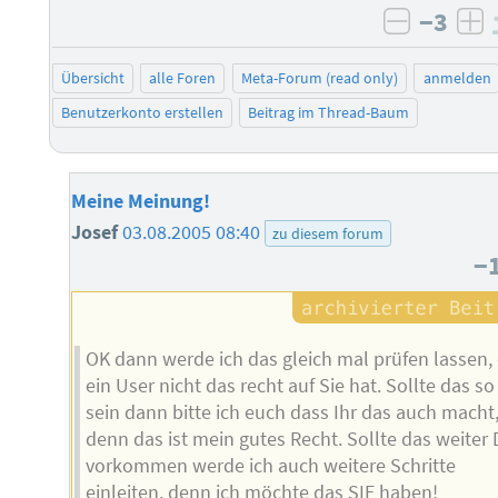
−3
negativ 
po
Übersicht
alle Foren
Meta-Forum (read only)
anmelden
Benutzerkonto erstellen
Beitrag im Thread-Baum
Meine Meinung!
Josef
03.08.2005 08:40
zu diesem forum
−
OK dann werde ich das gleich mal prüfen lassen,
ein User nicht das recht auf Sie hat. Sollte das so
sein dann bitte ich euch dass Ihr das auch macht
denn das ist mein gutes Recht. Sollte das weiter
vorkommen werde ich auch weitere Schritte
einleiten, denn ich möchte das SIE haben!