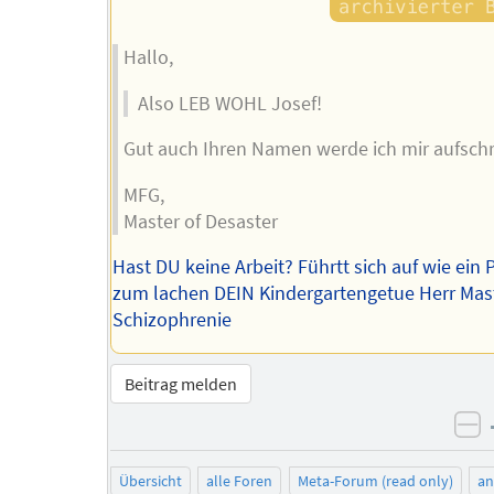
Hallo,
Also LEB WOHL Josef!
Gut auch Ihren Namen werde ich mir aufschr
MFG,
Master of Desaster
Hast DU keine Arbeit? Führtt sich auf wie ein P
zum lachen DEIN Kindergartengetue Herr Mast
Schizophrenie
Beitrag melden
ne
Übersicht
alle Foren
Meta-Forum (read only)
a