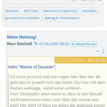
negativ bewe
posit
Übersicht
alle Foren
Meta-Forum (read only)
anmelden
Benutzerkonto erstellen
Beitrag im Thread-Baum
Meine Meinung!
Homepage
Marc Reichelt
03.08.2005 08:23
zu diesem forum
–
des
Autors
Hallo "Master of Desaster",
ich muss ja schon mal was sagen hier. Was hier ab
geht das ist ja wohl echt das letzte. Ein User mit dem
Namen wahsaga, nennt einen anderen
User Eierköpfen dann meint er, dass er hier überall
recht bekommen muss usw. Aber das meiste was
mich hier stört ist dass vor allem der wahsaga immer