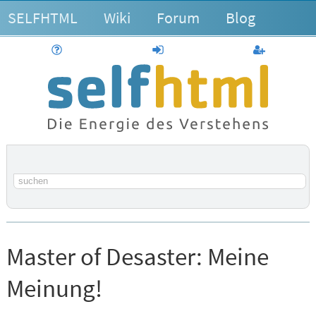
SELFHTML
Wiki
Forum
Blog
Hilfe
anmelden
Benutzerk
Suchbegriff
Master of Desaster:
Meine
Meinung!