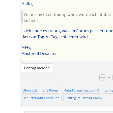
Hallo,
Wenns nicht so traurig wäre, würde ich drüber
lachen!
ja ich finde es traurig was im Forum passiert un
das von Tag zu Tag schlechter wird.
MFG,
Master of Desaster
Beitrag melden
–
neg
Übersicht
alle Foren
Meta-Forum (read only)
anme
Benutzerkonto erstellen
Beitrag im Thread-Baum