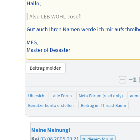
Hallo,
Also LEB WOHL Josef!
Gut auch Ihren Namen werde ich mir aufschreib
MFG,
Master of Desaster
Beitrag melden
−1
negat
Übersicht
alle Foren
Meta-Forum (read only)
anme
Benutzerkonto erstellen
Beitrag im Thread-Baum
Meine Meinung!
Kai
03.08.2005 09:21
zu diesem forum