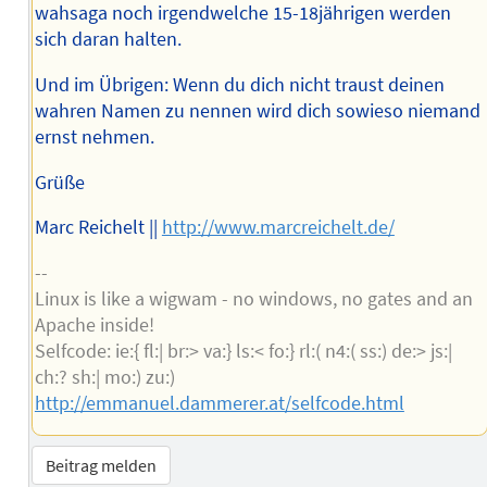
wahsaga noch irgendwelche 15-18jährigen werden
sich daran halten.
Und im Übrigen: Wenn du dich nicht traust deinen
wahren Namen zu nennen wird dich sowieso niemand
ernst nehmen.
Grüße
Marc Reichelt ||
http://www.marcreichelt.de/
--
Linux is like a wigwam - no windows, no gates and an
Apache inside!
Selfcode: ie:{ fl:| br:> va:} ls:< fo:} rl:( n4:( ss:) de:> js:|
ch:? sh:| mo:) zu:)
http://emmanuel.dammerer.at/selfcode.html
Beitrag melden