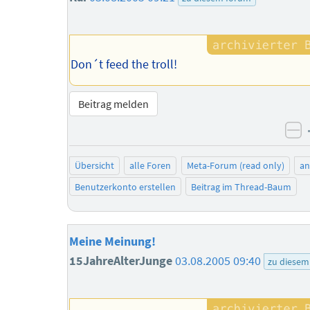
Don´t feed the troll!
Beitrag melden
ne
Übersicht
alle Foren
Meta-Forum (read only)
a
Benutzerkonto erstellen
Beitrag im Thread-Baum
Meine Meinung!
15JahreAlterJunge
03.08.2005 09:40
zu diesem