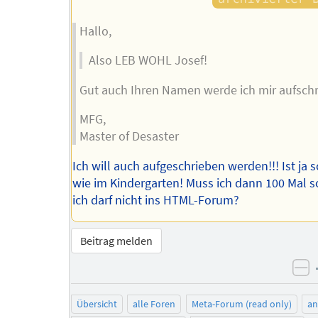
Hallo,
Also LEB WOHL Josef!
Gut auch Ihren Namen werde ich mir aufschr
MFG,
Master of Desaster
Ich will auch aufgeschrieben werden!!! Ist ja 
wie im Kindergarten! Muss ich dann 100 Mal s
ich darf nicht ins HTML-Forum?
Beitrag melden
ne
Übersicht
alle Foren
Meta-Forum (read only)
a