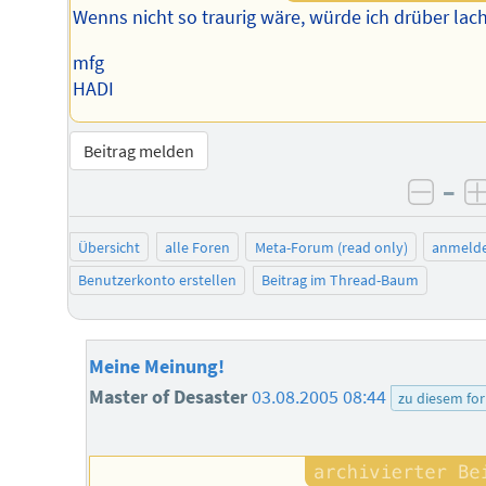
Wenns nicht so traurig wäre, würde ich drüber lac
mfg
HADI
Beitrag melden
–
negat
Übersicht
alle Foren
Meta-Forum (read only)
anmeld
Benutzerkonto erstellen
Beitrag im Thread-Baum
Meine Meinung!
Master of Desaster
03.08.2005 08:44
zu diesem fo