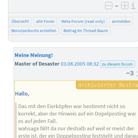
–
negativ 
posi
Übersicht
alle Foren
Meta-Forum (read only)
anmelden
Benutzerkonto erstellen
Beitrag im Thread-Baum
Meine Meinung!
Master of Desaster
03.08.2005 08:32
zu diesem forum
−3
Hallo,
Das mit den Eierköpfen war bestimmt nicht so
korrekt, aber der Hinweis auf ein Dopelposting war
es auf jeden Fall.
wahsaga fällt da nur deshalb auf weil er meist der
erste ist, der ein Doppelposting feststellt und darau