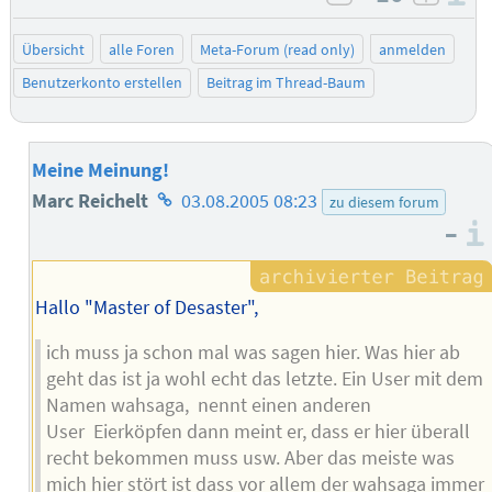
negativ bewe
posit
Übersicht
alle Foren
Meta-Forum (read only)
anmelden
Benutzerkonto erstellen
Beitrag im Thread-Baum
Meine Meinung!
Homepage
Marc Reichelt
03.08.2005 08:23
zu diesem forum
–
des
Autors
Hallo "Master of Desaster",
ich muss ja schon mal was sagen hier. Was hier ab
geht das ist ja wohl echt das letzte. Ein User mit dem
Namen wahsaga, nennt einen anderen
User Eierköpfen dann meint er, dass er hier überall
recht bekommen muss usw. Aber das meiste was
mich hier stört ist dass vor allem der wahsaga immer