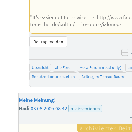
--
"It's easier not to be wise" - < http://www.fab
transchel.de/kultur/philosophie/ialone/>
Beitrag melden
ne
Übersicht
alle Foren
Meta-Forum (read only)
a
Benutzerkonto erstellen
Beitrag im Thread-Baum
Meine Meinung!
Hadi
03.08.2005 08:42
zu diesem forum