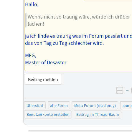
Hallo,
Wenns nicht so traurig wäre, würde ich drüber
lachen!
ja ich finde es traurig was im Forum passiert un
das von Tag zu Tag schlechter wird.
MFG,
Master of Desaster
Beitrag melden
–
neg
Übersicht
alle Foren
Meta-Forum (read only)
anme
Benutzerkonto erstellen
Beitrag im Thread-Baum