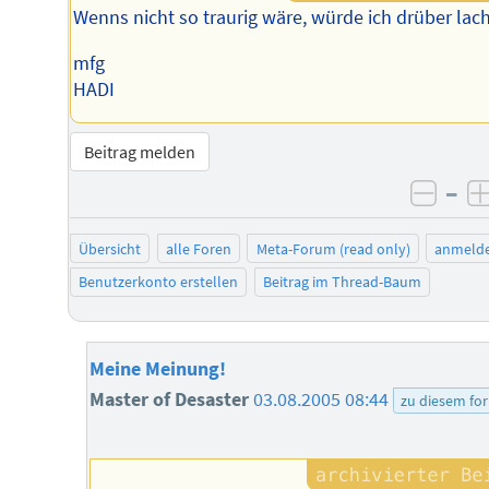
Wenns nicht so traurig wäre, würde ich drüber lac
mfg
HADI
Beitrag melden
–
negat
Übersicht
alle Foren
Meta-Forum (read only)
anmeld
Benutzerkonto erstellen
Beitrag im Thread-Baum
Meine Meinung!
Master of Desaster
03.08.2005 08:44
zu diesem fo