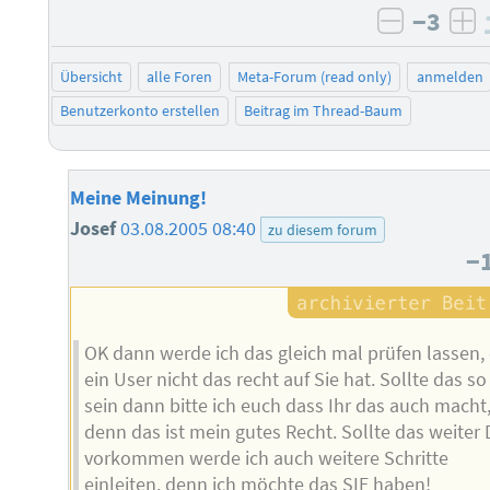
−3
negativ 
po
Übersicht
alle Foren
Meta-Forum (read only)
anmelden
Benutzerkonto erstellen
Beitrag im Thread-Baum
Meine Meinung!
Josef
03.08.2005 08:40
zu diesem forum
−
OK dann werde ich das gleich mal prüfen lassen,
ein User nicht das recht auf Sie hat. Sollte das so
sein dann bitte ich euch dass Ihr das auch macht
denn das ist mein gutes Recht. Sollte das weiter
vorkommen werde ich auch weitere Schritte
einleiten, denn ich möchte das SIE haben!