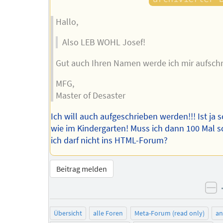
Hallo,
Also LEB WOHL Josef!
Gut auch Ihren Namen werde ich mir aufschr
MFG,
Master of Desaster
Ich will auch aufgeschrieben werden!!! Ist ja 
wie im Kindergarten! Muss ich dann 100 Mal s
ich darf nicht ins HTML-Forum?
Beitrag melden
ne
Übersicht
alle Foren
Meta-Forum (read only)
a