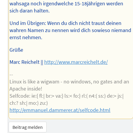
wahsaga noch irgendwelche 15-18jährigen werden
sich daran halten.
Und im Übrigen: Wenn du dich nicht traust deinen
wahren Namen zu nennen wird dich sowieso niemand
ernst nehmen.
Grüße
Marc Reichelt ||
http://www.marcreichelt.de/
--
Linux is like a wigwam - no windows, no gates and an
Apache inside!
Selfcode: ie:{ fl:| br:> va:} ls:< fo:} rl:( n4:( ss:) de:> js:|
ch:? sh:| mo:) zu:)
http://emmanuel.dammerer.at/selfcode.html
Beitrag melden