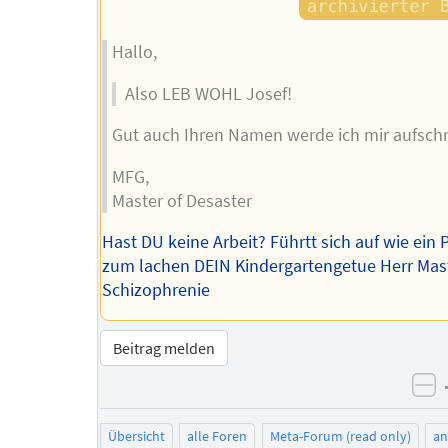
Hallo,
Also LEB WOHL Josef!
Gut auch Ihren Namen werde ich mir aufschr
MFG,
Master of Desaster
Hast DU keine Arbeit? Führtt sich auf wie ein P
zum lachen DEIN Kindergartengetue Herr Mast
Schizophrenie
Beitrag melden
ne
Übersicht
alle Foren
Meta-Forum (read only)
a