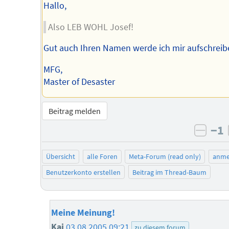
Hallo,
Also LEB WOHL Josef!
Gut auch Ihren Namen werde ich mir aufschreib
MFG,
Master of Desaster
Beitrag melden
−1
negat
Übersicht
alle Foren
Meta-Forum (read only)
anme
Benutzerkonto erstellen
Beitrag im Thread-Baum
Meine Meinung!
Kai
03.08.2005 09:21
zu diesem forum