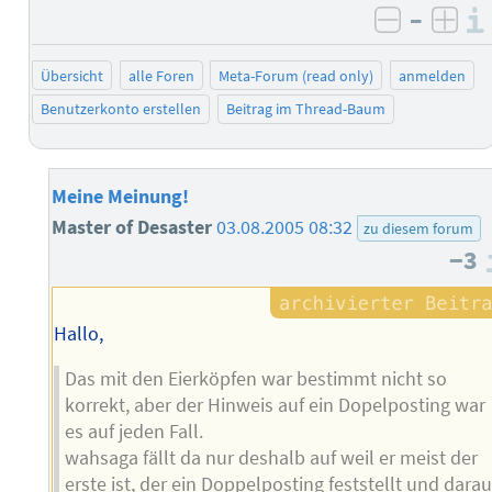
–
negativ 
posi
Übersicht
alle Foren
Meta-Forum (read only)
anmelden
Benutzerkonto erstellen
Beitrag im Thread-Baum
Meine Meinung!
Master of Desaster
03.08.2005 08:32
zu diesem forum
−3
Hallo,
Das mit den Eierköpfen war bestimmt nicht so
korrekt, aber der Hinweis auf ein Dopelposting war
es auf jeden Fall.
wahsaga fällt da nur deshalb auf weil er meist der
erste ist, der ein Doppelposting feststellt und darau