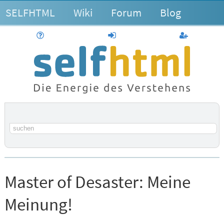
SELFHTML
Wiki
Forum
Blog
Hilfe
anmelden
Benutzerk
Suchbegriff
Master of Desaster:
Meine
Meinung!