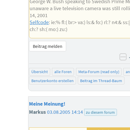
George W. Bush speaking to Swedish Prime Mi
unaware a live television camera was still roll
14, 2001
Selfcode
: ie:% fl:( br:> va:) ls:& fo:) rl:? n4:& ss:|
ch:? sh:( mo:) zu:)
Beitrag melden
ne
Übersicht
alle Foren
Meta-Forum (read only)
a
Benutzerkonto erstellen
Beitrag im Thread-Baum
Meine Meinung!
Markus
03.08.2005 14:14
zu diesem forum