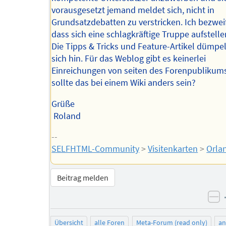
vorausgesetzt jemand meldet sich, nicht in
Grundsatzdebatten zu verstricken. Ich bezweifl
dass sich eine schlagkräftige Truppe aufstellen
Die Tipps & Tricks und Feature-Artikel dümpe
sich hin. Für das Weblog gibt es keinerlei
Einreichungen von seiten des Forenpubliku
sollte das bei einem Wiki anders sein?
Grüße
Roland
--
SELFHTML-Community
>
Visitenkarten
>
Orla
Beitrag melden
ne
Übersicht
alle Foren
Meta-Forum (read only)
a