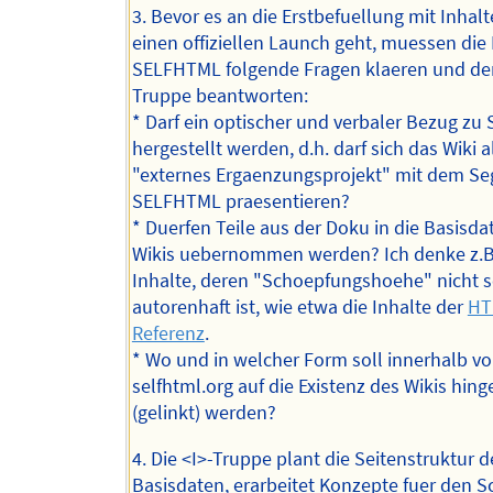
3. Bevor es an die Erstbefuellung mit Inhal
einen offiziellen Launch geht, muessen die
SELFHTML folgende Fragen klaeren und der
Truppe beantworten:
* Darf ein optischer und verbaler Bezug z
hergestellt werden, d.h. darf sich das Wiki a
"externes Ergaenzungsprojekt" mit dem Se
SELFHTML praesentieren?
* Duerfen Teile aus der Doku in die Basisda
Wikis uebernommen werden? Ich denke z.B
Inhalte, deren "Schoepfungshoehe" nicht s
autorenhaft ist, wie etwa die Inhalte der
HT
Referenz
.
* Wo und in welcher Form soll innerhalb v
selfhtml.org auf die Existenz des Wikis hin
(gelinkt) werden?
4. Die <I>-Truppe plant die Seitenstruktur d
Basisdaten, erarbeitet Konzepte fuer den S