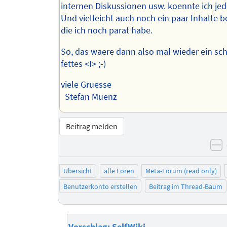
internen Diskussionen usw. koennte ich je
Und vielleicht auch noch ein paar Inhalte b
die ich noch parat habe.
So, das waere dann also mal wieder ein sc
fettes <I> ;-)
viele Gruesse
Stefan Muenz
Beitrag melden
n
Übersicht
alle Foren
Meta-Forum (read only)
Benutzerkonto erstellen
Beitrag im Thread-Baum
Vorschlag: SelfWiki