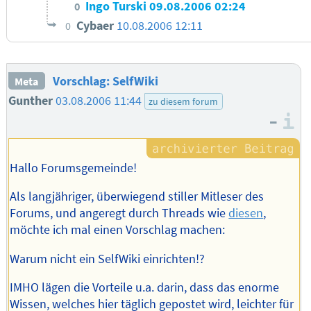
Ingo Turski
09.08.2006 02:24
0
Cybaer
10.08.2006 12:11
0
Vorschlag: SelfWiki
Meta
Gunther
03.08.2006 11:44
zu diesem forum
–
I
Hallo Forumsgemeinde!
Als langjähriger, überwiegend stiller Mitleser des
Forums, und angeregt durch Threads wie
diesen
,
möchte ich mal einen Vorschlag machen:
Warum nicht ein SelfWiki einrichten!?
IMHO lägen die Vorteile u.a. darin, dass das enorme
Wissen, welches hier täglich gepostet wird, leichter für