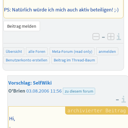
PS: Natürlich würde ich mich auch aktiv beteiligen! ;-)
Beitrag melden
–
I
negativ be
posit
Übersicht
alle Foren
Meta-Forum (read only)
anmelden
Benutzerkonto erstellen
Beitrag im Thread-Baum
Vorschlag: SelfWiki
O'Brien
03.08.2006 11:56
zu diesem forum
–
Hi,