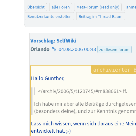
Übersicht
alle Foren
Meta-Forum (read only)
anme
Benutzerkonto erstellen
Beitrag im Thread-Baum
Vorschlag: SelfWiki
Homepage
Orlando
04.08.2006 00:43
zu diesem forum
des
Autors
Hallo Gunther,
</archiv/2006/5/t129745/#m838661> ff.
Ich habe mir aber alle Beiträge durchgelese
(besonders deine), und zur Kenntnis genom
Lass mich wissen, wenn sich daraus eine Mei
entwickelt hat. ;-)