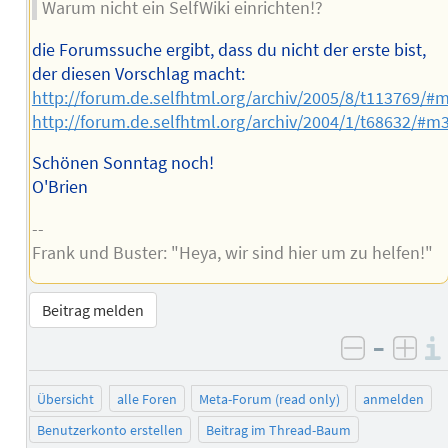
Warum nicht ein SelfWiki einrichten!?
die Forumssuche ergibt, dass du nicht der erste bist,
der diesen Vorschlag macht:
http://forum.de.selfhtml.org/archiv/2005/8/t113769/#
http://forum.de.selfhtml.org/archiv/2004/1/t68632/#m
Schönen Sonntag noch!
O'Brien
--
Frank und Buster: "Heya, wir sind hier um zu helfen!"
Beitrag melden
–
negativ 
posi
Übersicht
alle Foren
Meta-Forum (read only)
anmelden
Benutzerkonto erstellen
Beitrag im Thread-Baum