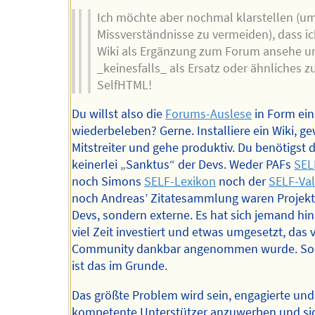
Ich möchte aber nochmal klarstellen (u
Missverständnisse zu vermeiden), dass i
Wiki als Ergänzung zum Forum ansehe u
_keinesfalls_ als Ersatz oder ähnliches z
SelfHTML!
Du willst also die
Forums-Auslese
in Form ein
wiederbeleben? Gerne. Installiere ein Wiki, g
Mitstreiter und gehe produktiv. Du benötigst 
keinerlei „Sanktus“ der Devs. Weder PAFs
SEL
noch Simons
SELF-Lexikon
noch der
SELF-Val
noch Andreas’ Zitatesammlung waren Projekt
Devs, sondern externe. Es hat sich jemand hin
viel Zeit investiert und etwas umgesetzt, das 
Community dankbar angenommen wurde. So 
ist das im Grunde.
Das größte Problem wird sein, engagierte und
kompetente Unterstützer anzuwerben und si