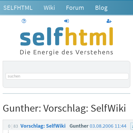
SELFHTML
Wiki
Forum
Blog
Hilfe
anmelden
Benutzerk
Suchbegriff
Gunther:
Vorschlag: SelfWiki
Vorschlag: SelfWiki
Gunther
03.08.2006 11:44
0
83