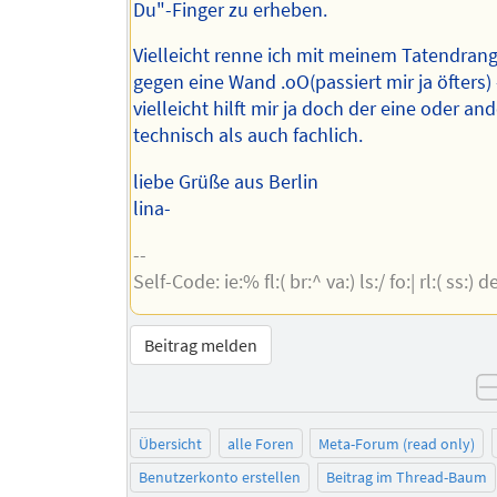
Du"-Finger zu erheben.
Vielleicht renne ich mit meinem Tatendran
gegen eine Wand .oO(passiert mir ja öfters) 
vielleicht hilft mir ja doch der eine oder a
technisch als auch fachlich.
liebe Grüße aus Berlin
lina-
--
Self-Code: ie:% fl:( br:^ va:) ls:/ fo:| rl:( ss:) de
Beitrag melden
Übersicht
alle Foren
Meta-Forum (read only)
Benutzerkonto erstellen
Beitrag im Thread-Baum