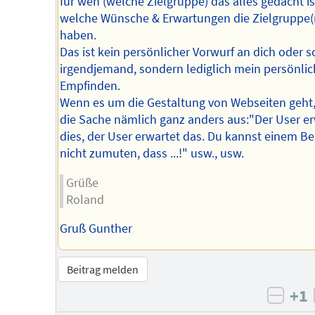
für wen (welche Zielgruppe) das alles gedacht is
welche Wünsche & Erwartungen die Zielgruppe(n
haben.
Das ist kein persönlicher Vorwurf an dich oder s
irgendjemand, sondern lediglich mein persönlic
Empfinden.
Wenn es um die Gestaltung von Webseiten geht,
die Sache nämlich ganz anders aus:"Der User er
dies, der User erwartet das. Du kannst einem B
nicht zumuten, dass ...!" usw., usw.
Grüße
Roland
Gruß Gunther
Beitrag melden
+1
negat