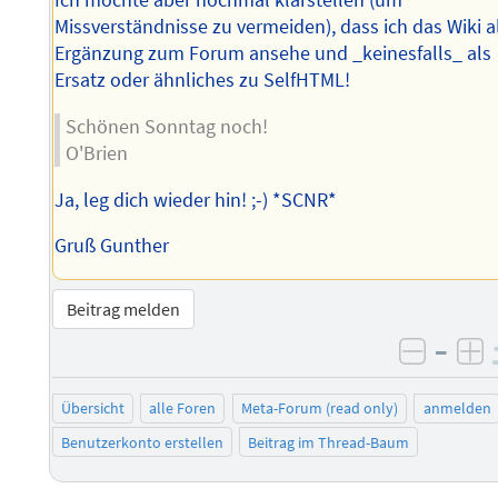
Ich möchte aber nochmal klarstellen (um
Missverständnisse zu vermeiden), dass ich das Wiki a
Ergänzung zum Forum ansehe und _keinesfalls_ als
Ersatz oder ähnliches zu SelfHTML!
Schönen Sonntag noch!
O'Brien
Ja, leg dich wieder hin! ;-) *SCNR*
Gruß Gunther
Beitrag melden
–
negati
po
Übersicht
alle Foren
Meta-Forum (read only)
anmelden
Benutzerkonto erstellen
Beitrag im Thread-Baum