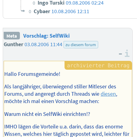
Ingo Turski
09.08.2006 02:24
0
Cybaer
10.08.2006 12:11
0
Vorschlag: SelfWiki
Meta
Gunther
03.08.2006 11:44
zu diesem forum
–
I
Hallo Forumsgemeinde!
Als langjähriger, überwiegend stiller Mitleser des
Forums, und angeregt durch Threads wie
diesen
,
möchte ich mal einen Vorschlag machen:
Warum nicht ein SelfWiki einrichten!?
IMHO lägen die Vorteile u.a. darin, dass das enorme
Wissen, welches hier täglich gepostet wird, leichter für