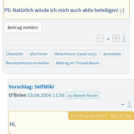
PS: Natürlich würde ich mich auch aktiv beteiligen! ;-)
Beitrag melden
–
I
negativ be
posit
Übersicht
alle Foren
Meta-Forum (read only)
anmelden
Benutzerkonto erstellen
Beitrag im Thread-Baum
Vorschlag: SelfWiki
O'Brien
03.08.2006 11:56
zu diesem forum
–
Hi,