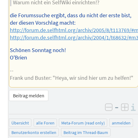
Warum nicht ein SelfWiki einrichten!?
die Forumssuche ergibt, dass du nicht der erste bist,
der diesen Vorschlag macht:
http://forum.de.selfhtml.org/archiv/2005/8/t113769/#
http://forum.de.selfhtml.org/archiv/2004/1/t68632/#m
Schönen Sonntag noch!
O'Brien
--
Frank und Buster: "Heya, wir sind hier um zu helfen!"
Beitrag melden
–
negativ 
posi
Übersicht
alle Foren
Meta-Forum (read only)
anmelden
Benutzerkonto erstellen
Beitrag im Thread-Baum