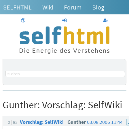
SELFHTML
Wiki
Forum
Blog
Hilfe
anmelden
Benutzerk
Suchbegriff
Gunther:
Vorschlag: SelfWiki
Vorschlag: SelfWiki
Gunther
03.08.2006 11:44
0
83