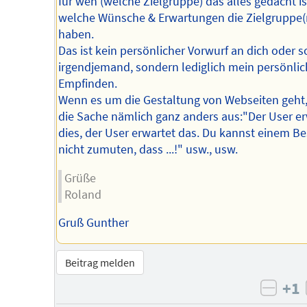
für wen (welche Zielgruppe) das alles gedacht is
welche Wünsche & Erwartungen die Zielgruppe(n
haben.
Das ist kein persönlicher Vorwurf an dich oder s
irgendjemand, sondern lediglich mein persönlic
Empfinden.
Wenn es um die Gestaltung von Webseiten geht,
die Sache nämlich ganz anders aus:"Der User er
dies, der User erwartet das. Du kannst einem B
nicht zumuten, dass ...!" usw., usw.
Grüße
Roland
Gruß Gunther
Beitrag melden
+1
negat