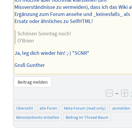
Ich möchte aber nochmal klarstellen (um
Missverständnisse zu vermeiden), dass ich das Wiki a
Ergänzung zum Forum ansehe und _keinesfalls_ als
Ersatz oder ähnliches zu SelfHTML!
Schönen Sonntag noch!
O'Brien
Ja, leg dich wieder hin! ;-) *SCNR*
Gruß Gunther
Beitrag melden
–
negati
po
Übersicht
alle Foren
Meta-Forum (read only)
anmelden
Benutzerkonto erstellen
Beitrag im Thread-Baum