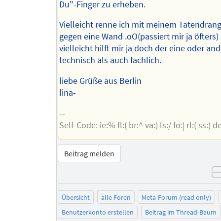
Du"-Finger zu erheben.
Vielleicht renne ich mit meinem Tatendran
gegen eine Wand .oO(passiert mir ja öfters) 
vielleicht hilft mir ja doch der eine oder a
technisch als auch fachlich.
liebe Grüße aus Berlin
lina-
--
Self-Code: ie:% fl:( br:^ va:) ls:/ fo:| rl:( ss:) de
Beitrag melden
Übersicht
alle Foren
Meta-Forum (read only)
Benutzerkonto erstellen
Beitrag im Thread-Baum