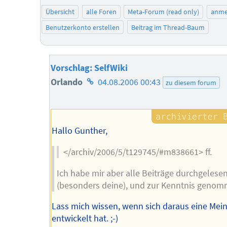
Übersicht
alle Foren
Meta-Forum (read only)
anme
Benutzerkonto erstellen
Beitrag im Thread-Baum
Vorschlag: SelfWiki
Homepage
Orlando
04.08.2006 00:43
zu diesem forum
des
Autors
Hallo Gunther,
</archiv/2006/5/t129745/#m838661> ff.
Ich habe mir aber alle Beiträge durchgelese
(besonders deine), und zur Kenntnis genom
Lass mich wissen, wenn sich daraus eine Mei
entwickelt hat. ;-)