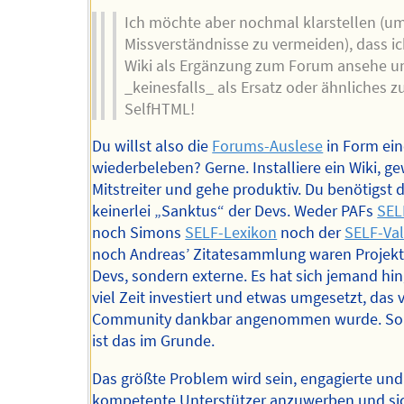
Ich möchte aber nochmal klarstellen (u
Missverständnisse zu vermeiden), dass i
Wiki als Ergänzung zum Forum ansehe u
_keinesfalls_ als Ersatz oder ähnliches z
SelfHTML!
Du willst also die
Forums-Auslese
in Form ein
wiederbeleben? Gerne. Installiere ein Wiki, g
Mitstreiter und gehe produktiv. Du benötigst 
keinerlei „Sanktus“ der Devs. Weder PAFs
SEL
noch Simons
SELF-Lexikon
noch der
SELF-Val
noch Andreas’ Zitatesammlung waren Projekt
Devs, sondern externe. Es hat sich jemand hin
viel Zeit investiert und etwas umgesetzt, das 
Community dankbar angenommen wurde. So 
ist das im Grunde.
Das größte Problem wird sein, engagierte und
kompetente Unterstützer anzuwerben und si