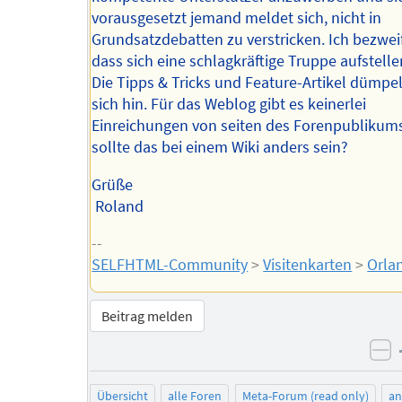
vorausgesetzt jemand meldet sich, nicht in
Grundsatzdebatten zu verstricken. Ich bezweifl
dass sich eine schlagkräftige Truppe aufstellen
Die Tipps & Tricks und Feature-Artikel dümpe
sich hin. Für das Weblog gibt es keinerlei
Einreichungen von seiten des Forenpubliku
sollte das bei einem Wiki anders sein?
Grüße
Roland
--
SELFHTML-Community
>
Visitenkarten
>
Orla
Beitrag melden
ne
Übersicht
alle Foren
Meta-Forum (read only)
a