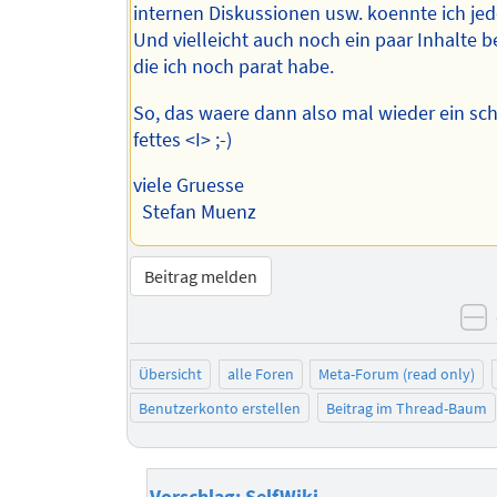
internen Diskussionen usw. koennte ich je
Und vielleicht auch noch ein paar Inhalte b
die ich noch parat habe.
So, das waere dann also mal wieder ein sc
fettes <I> ;-)
viele Gruesse
Stefan Muenz
Beitrag melden
n
Übersicht
alle Foren
Meta-Forum (read only)
Benutzerkonto erstellen
Beitrag im Thread-Baum
Vorschlag: SelfWiki