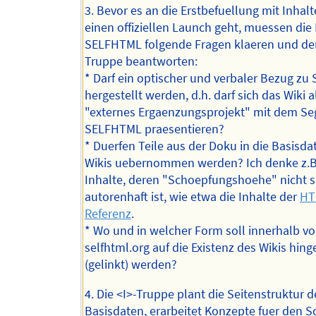
3. Bevor es an die Erstbefuellung mit Inhal
einen offiziellen Launch geht, muessen die
SELFHTML folgende Fragen klaeren und der
Truppe beantworten:
* Darf ein optischer und verbaler Bezug z
hergestellt werden, d.h. darf sich das Wiki a
"externes Ergaenzungsprojekt" mit dem Se
SELFHTML praesentieren?
* Duerfen Teile aus der Doku in die Basisda
Wikis uebernommen werden? Ich denke z.B
Inhalte, deren "Schoepfungshoehe" nicht s
autorenhaft ist, wie etwa die Inhalte der
HT
Referenz
.
* Wo und in welcher Form soll innerhalb v
selfhtml.org auf die Existenz des Wikis hin
(gelinkt) werden?
4. Die <I>-Truppe plant die Seitenstruktur d
Basisdaten, erarbeitet Konzepte fuer den S