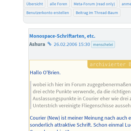
Übersicht
alle Foren
Meta-Forum (read only)
anme
Benutzerkonto erstellen
Beitrag im Thread-Baum
Monospace-Schriftarten, etc.
Homepage
Ashura
26.02.2006 15:30
menschelei
des
Autors
Hallo O'Brien.
wobei ich hier im Forum zugegebenermaßen 
drei echte Punkte verwende, da die richtigen
Auslassungspunkte in Courier eher wie drei
Unterstrich vereinigte Fliegenschisse ausseh
Courier (New) ist meiner Meinung nach auch e
sonderlich attraktive Schrift. Schon einmal Lu