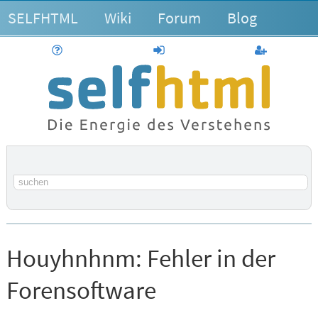
SELFHTML
Wiki
Forum
Blog
Hilfe
anmelden
Benutzerk
Suchbegriff
Houyhnhnm:
Fehler in der
Forensoftware