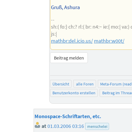
Gruß, Ashura
--
sh:( fo:} ch:? rl:( br: n4:~ ie:{ mo:| va:) d
js:|
mathbr:del.icio.us/
mathbr:w00t/
Beitrag melden
Übersicht
alle Foren
Meta-Forum (read
Benutzerkonto erstellen
Beitrag im Thre
Monospace-Schriftarten, etc.
at
01.03.2006 03:16
menschelei