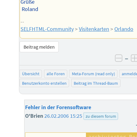
Grüße
Roland
--
SELFHTML-Community
>
Visitenkarten
>
Orlando
Beitrag melden
–
negat
Übersicht
alle Foren
Meta-Forum (read only)
anmeld
Benutzerkonto erstellen
Beitrag im Thread-Baum
Fehler in der Forensoftware
O'Brien
26.02.2006 15:25
zu diesem forum