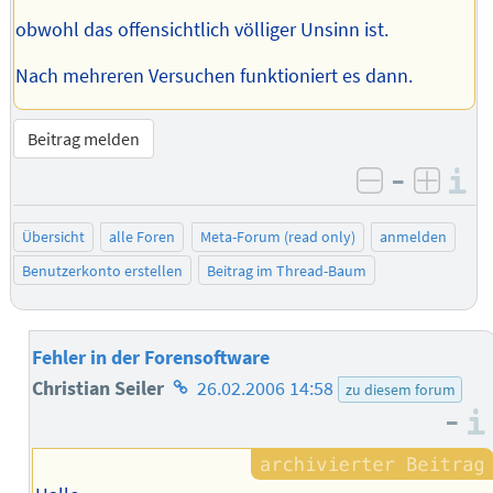
obwohl das offensichtlich völliger Unsinn ist.
Nach mehreren Versuchen funktioniert es dann.
Beitrag melden
–
I
negativ be
posit
Übersicht
alle Foren
Meta-Forum (read only)
anmelden
Benutzerkonto erstellen
Beitrag im Thread-Baum
Fehler in der Forensoftware
Homepage
Christian Seiler
26.02.2006 14:58
zu diesem forum
–
des
Autors