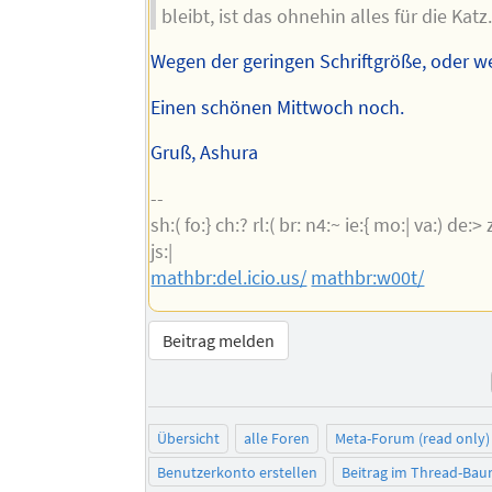
bleibt, ist das ohnehin alles für die Katz
Wegen der geringen Schriftgröße, oder w
Einen schönen Mittwoch noch.
Gruß, Ashura
--
sh:( fo:} ch:? rl:( br: n4:~ ie:{ mo:| va:) de:> zu
js:|
mathbr:del.icio.us/
mathbr:w00t/
Beitrag melden
Übersicht
alle Foren
Meta-Forum (read only)
Benutzerkonto erstellen
Beitrag im Thread-Ba