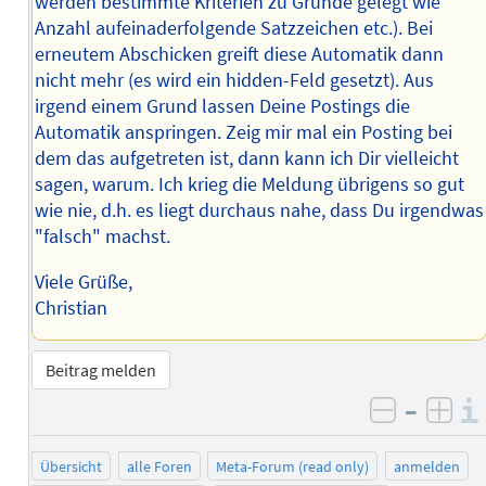
werden bestimmte Kriterien zu Grunde gelegt wie
Anzahl aufeinaderfolgende Satzzeichen etc.). Bei
erneutem Abschicken greift diese Automatik dann
nicht mehr (es wird ein hidden-Feld gesetzt). Aus
irgend einem Grund lassen Deine Postings die
Automatik anspringen. Zeig mir mal ein Posting bei
dem das aufgetreten ist, dann kann ich Dir vielleicht
sagen, warum. Ich krieg die Meldung übrigens so gut
wie nie, d.h. es liegt durchaus nahe, dass Du irgendwas
"falsch" machst.
Viele Grüße,
Christian
Beitrag melden
–
negativ 
posi
Übersicht
alle Foren
Meta-Forum (read only)
anmelden