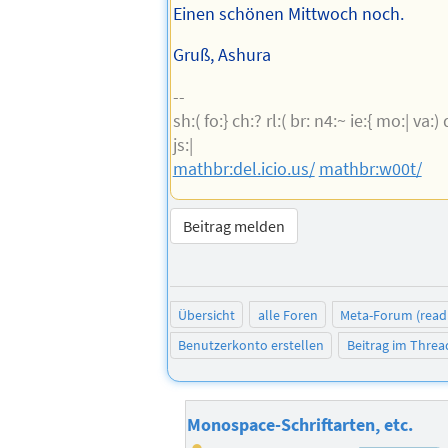
Einen schönen Mittwoch noch.
Gruß, Ashura
--
sh:( fo:} ch:? rl:( br: n4:~ ie:{ mo:| va:) d
js:|
mathbr:del.icio.us/
mathbr:w00t/
Beitrag melden
Übersicht
alle Foren
Meta-Forum (read
Benutzerkonto erstellen
Beitrag im Thre
Monospace-Schriftarten, etc.