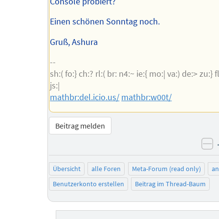
Console probiert?
Einen schönen Sonntag noch.
Gruß, Ashura
--
sh:( fo:} ch:? rl:( br: n4:~ ie:{ mo:| va:) de:> zu:} fl:
js:|
mathbr:del.icio.us/
mathbr:w00t/
Beitrag melden
ne
Übersicht
alle Foren
Meta-Forum (read only)
a
Benutzerkonto erstellen
Beitrag im Thread-Baum