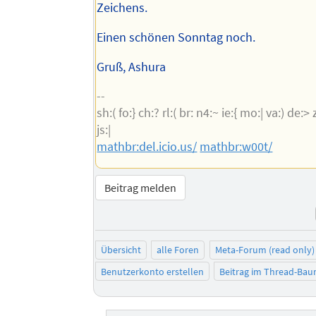
Zeichens.
Einen schönen Sonntag noch.
Gruß, Ashura
--
sh:( fo:} ch:? rl:( br: n4:~ ie:{ mo:| va:) de:> zu
js:|
mathbr:del.icio.us/
mathbr:w00t/
Beitrag melden
Übersicht
alle Foren
Meta-Forum (read only)
Benutzerkonto erstellen
Beitrag im Thread-Ba