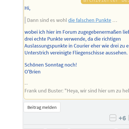
Hi,
Dann sind es wohl
die falschen Punkte
…
wobei ich hier im Forum zugegebenermaßen lie
drei echte Punkte verwende, da die richtigen
Auslassungspunkte in Courier eher wie drei zu 
Unterstrich vereinigte Fliegenschisse aussehen.
Schönen Sonntag noch!
O'Brien
--
Frank und Buster: "Heya, wir sind hier um zu hel
Beitrag melden
+6
negat