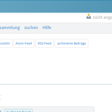
nicht ang
esammlung
suchen
Hilfe
Ansicht
Atom-Feed
RSS-Feed
archivierte Beiträge
t
49
zu diesem forum