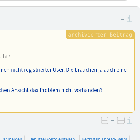
–
I
icht?
onen nicht registrierter User. Die brauchen ja auch eine
ischen Ansicht das Problem nicht vorhanden?
–
I
negativ be
posit
anmelden
Benutzerkonto erstellen
Beitrag im Thread-Baum