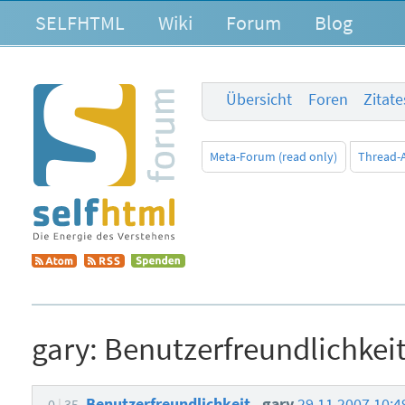
SELFHTML
Wiki
Forum
Blog
Übersicht
Foren
Zitat
Meta-Forum (read only)
Thread-
gary:
Benutzerfreundlichkei
Benutzerfreundlichkeit
gary
29.11.2007 10:
0
35