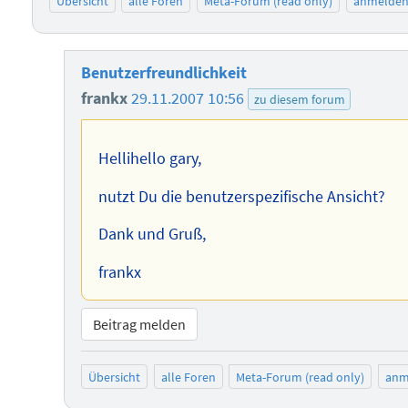
Übersicht
alle Foren
Meta-Forum (read only)
anmelde
Benutzerfreundlichkeit
frankx
29.11.2007 10:56
zu diesem forum
Hellihello gary,
nutzt Du die benutzerspezifische Ansicht?
Dank und Gruß,
frankx
Beitrag melden
Übersicht
alle Foren
Meta-Forum (read only)
anm