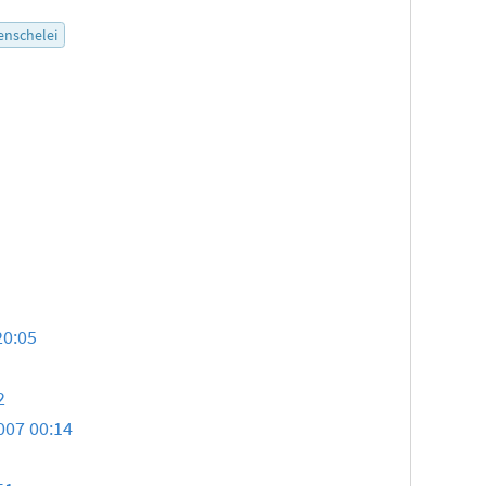
nschelei
20:05
2
007 00:14