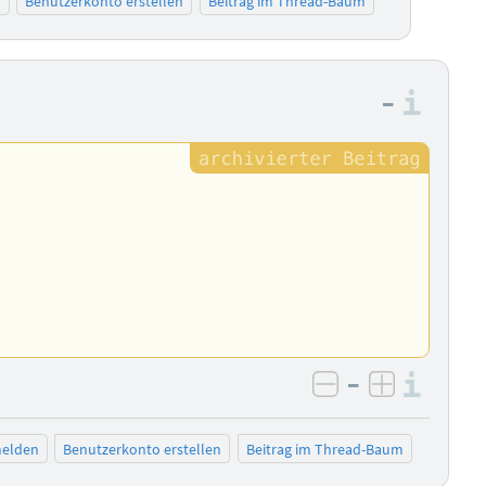
n
Benutzerkonto erstellen
Beitrag im Thread-Baum
–
Info
–
Info
negativ bewer
positiv b
elden
Benutzerkonto erstellen
Beitrag im Thread-Baum