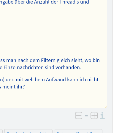
Angabe über die Anzahl der Thread's und
dass man nach dem Filtern gleich sieht, wo bin
le Einzelnachrichten sind vorhanden.
on) und mit welchem Aufwand kann ich nicht
s meint ihr?
–
Informa
negativ bewerten
positiv bewe