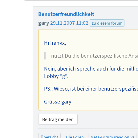
Benutzerfreundlichkeit
gary
29.11.2007 11:02
zu diesem forum
Hi frankx,
nutzt Du die benutzerspezifische Ans
Nein, aber ich spreche auch für die milli
Lobby *g*.
PS.: Wieso, ist bei einer benutzerspezif
Grüsse gary
Beitrag melden
Übersicht
alle Foren
Meta-Forum (read only)