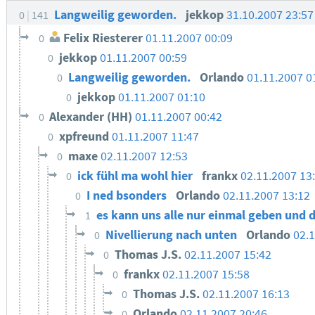
Langweilig geworden.
jekkop
31.10.2007 23:5
0
141
Felix Riesterer
01.11.2007 00:09
0
jekkop
01.11.2007 00:59
0
Langweilig geworden.
Orlando
01.11.2007 0
0
jekkop
01.11.2007 01:10
0
Alexander (HH)
01.11.2007 00:42
0
xpfreund
01.11.2007 11:47
0
maxe
02.11.2007 12:53
0
ick fühl ma wohl hier
frankx
02.11.2007 13
0
I ned bsonders
Orlando
02.11.2007 13:12
0
es kann uns alle nur einmal geben und d
1
Nivellierung nach unten
Orlando
02.1
0
Thomas J.S.
02.11.2007 15:42
0
frankx
02.11.2007 15:58
0
Thomas J.S.
02.11.2007 16:13
0
Orlando
02.11.2007 20:46
0