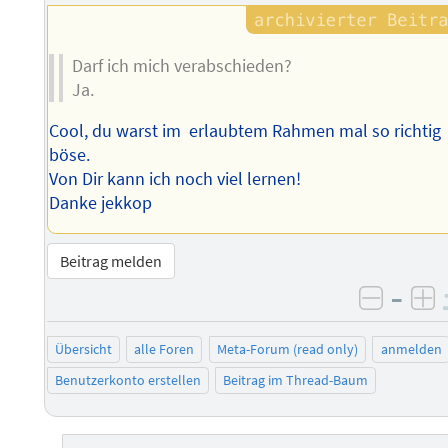
Darf ich mich verabschieden?
Ja.
Cool, du warst im erlaubtem Rahmen mal so richtig
böse.
Von Dir kann ich noch viel lernen!
Danke jekkop
Beitrag melden
–
negati
po
Übersicht
alle Foren
Meta-Forum (read only)
anmelden
Benutzerkonto erstellen
Beitrag im Thread-Baum