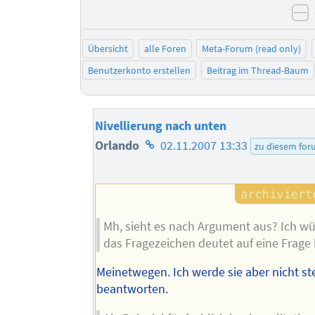
n
Übersicht
alle Foren
Meta-Forum (read only)
Benutzerkonto erstellen
Beitrag im Thread-Baum
Nivellierung nach unten
Homepage
Orlando
02.11.2007 13:33
zu diesem fo
des
Autors
Mh, sieht es nach Argument aus? Ich wü
das Fragezeichen deutet auf eine Frage 
Meinetwegen. Ich werde sie aber nicht st
beantworten.