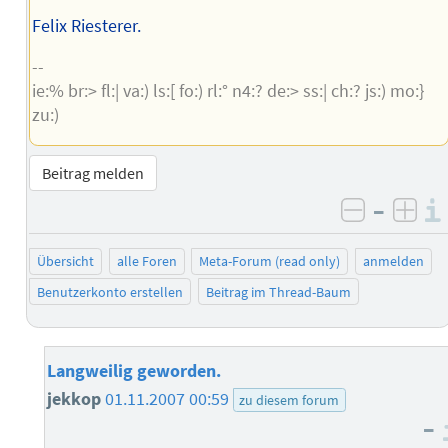
Felix Riesterer.
--
ie:% br:> fl:| va:) ls:[ fo:) rl:° n4:? de:> ss:| ch:? js:) mo:}
zu:)
Beitrag melden
–
negativ 
posi
Übersicht
alle Foren
Meta-Forum (read only)
anmelden
Benutzerkonto erstellen
Beitrag im Thread-Baum
Langweilig geworden.
jekkop
01.11.2007 00:59
zu diesem forum
–