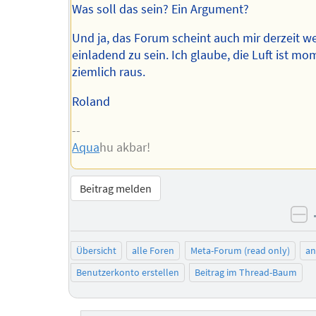
Was soll das sein? Ein Argument?
Und ja, das Forum scheint auch mir derzeit w
einladend zu sein. Ich glaube, die Luft ist m
ziemlich raus.
Roland
--
Aqua
hu akbar!
Beitrag melden
ne
Übersicht
alle Foren
Meta-Forum (read only)
a
Benutzerkonto erstellen
Beitrag im Thread-Baum