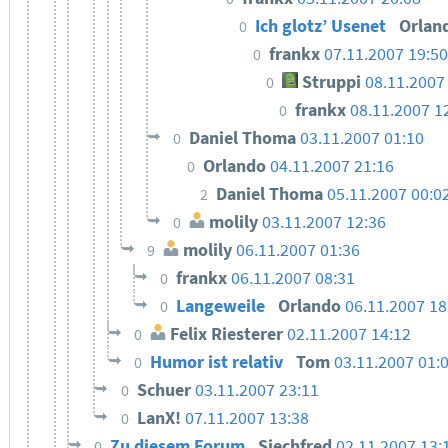
Ich glotz’ Usenet
Orlan
0
frankx
07.11.2007 19:50
0
Struppi
08.11.2007
0
frankx
08.11.2007 1
0
Daniel Thoma
03.11.2007 01:10
0
Orlando
04.11.2007 21:16
0
Daniel Thoma
05.11.2007 00:0
2
molily
03.11.2007 12:36
0
molily
06.11.2007 01:36
9
frankx
06.11.2007 08:31
0
Langeweile
Orlando
06.11.2007 18
0
Felix Riesterer
02.11.2007 14:12
0
Humor ist relativ
Tom
03.11.2007 01:
0
Schuer
03.11.2007 23:11
0
LanX!
07.11.2007 13:38
0
Zu diesem Forum
Siechfred
02.11.2007 13:
0