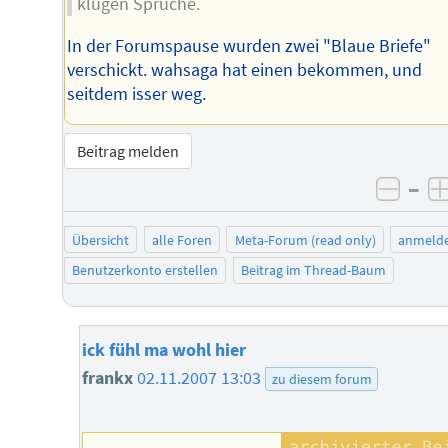
klugen Sprüche.
In der Forumspause wurden zwei "Blaue Briefe"
verschickt. wahsaga hat einen bekommen, und
seitdem isser weg.
Beitrag melden
–
negat
Übersicht
alle Foren
Meta-Forum (read only)
anmeld
Benutzerkonto erstellen
Beitrag im Thread-Baum
ick fühl ma wohl hier
frankx
02.11.2007 13:03
zu diesem forum