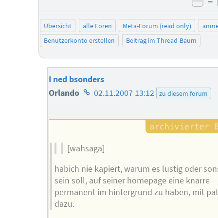
–
neg
Übersicht
alle Foren
Meta-Forum (read only)
anme
Benutzerkonto erstellen
Beitrag im Thread-Baum
I ned bsonders
Homepage
Orlando
02.11.2007 13:12
zu diesem forum
des
Autors
[wahsaga]
habich nie kapiert, warum es lustig oder so
sein soll, auf seiner homepage eine knarre
permanent im hintergrund zu haben, mit pa
dazu.