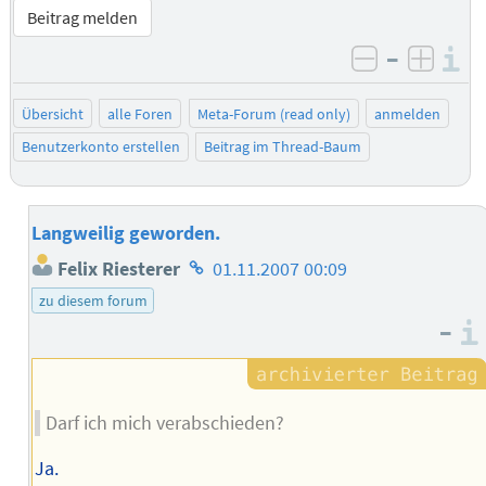
Beitrag melden
–
I
negativ be
posit
Übersicht
alle Foren
Meta-Forum (read only)
anmelden
Benutzerkonto erstellen
Beitrag im Thread-Baum
Langweilig geworden.
Homepage
Felix Riesterer
01.11.2007 00:09
des
zu diesem forum
Autors
–
Darf ich mich verabschieden?
Ja.