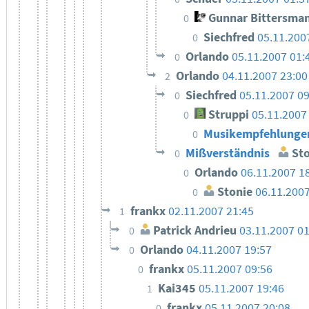
Gunnar Bittersma
0
Siechfred
05.11.200
0
Orlando
05.11.2007 01:
0
Orlando
04.11.2007 23:00
2
Siechfred
05.11.2007 09
0
Struppi
05.11.2007
0
Musikempfehlung
0
Mißverständnis
Sto
0
Orlando
06.11.2007 1
0
Stonie
06.11.2007
0
frankx
02.11.2007 21:45
1
Patrick Andrieu
03.11.2007 0
0
Orlando
04.11.2007 19:57
0
frankx
05.11.2007 09:56
0
Kai345
05.11.2007 19:46
1
frankx
05.11.2007 20:08
0