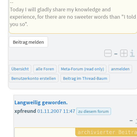
--
Today I will gladly share my knowledge and
experience, for there are no sweeter words than "I told
you so".
Beitrag melden
–
negativ 
posi
Übersicht
alle Foren
Meta-Forum (read only)
anmelden
Benutzerkonto erstellen
Beitrag im Thread-Baum
Langweilig geworden.
xpfreund
01.11.2007 11:47
zu diesem forum
–