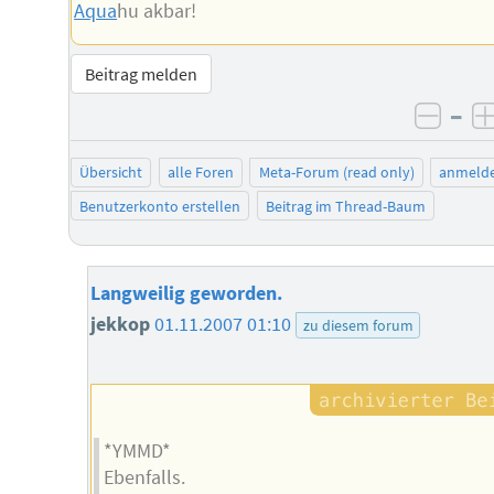
Aqua
hu akbar!
Beitrag melden
–
negat
Übersicht
alle Foren
Meta-Forum (read only)
anmeld
Benutzerkonto erstellen
Beitrag im Thread-Baum
Langweilig geworden.
jekkop
01.11.2007 01:10
zu diesem forum
*YMMD*
Ebenfalls.