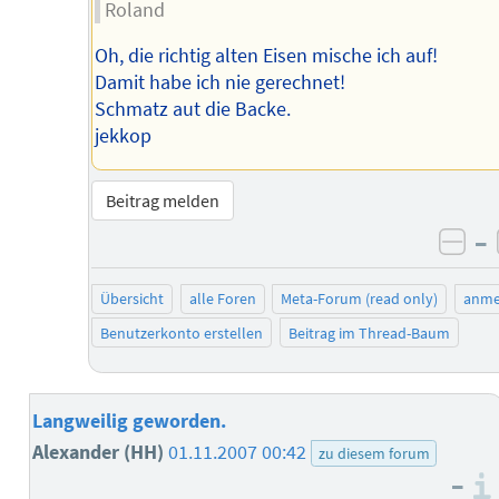
Roland
Oh, die richtig alten Eisen mische ich auf!
Damit habe ich nie gerechnet!
Schmatz aut die Backe.
jekkop
Beitrag melden
–
neg
Übersicht
alle Foren
Meta-Forum (read only)
anme
Benutzerkonto erstellen
Beitrag im Thread-Baum
Langweilig geworden.
Alexander (HH)
01.11.2007 00:42
zu diesem forum
–