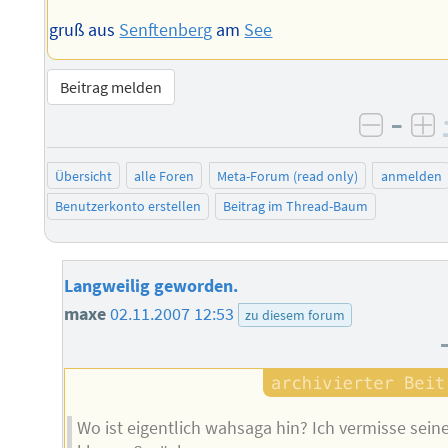
gruß aus
Senftenberg
am
See
Beitrag melden
–
negati
po
Übersicht
alle Foren
Meta-Forum (read only)
anmelden
Benutzerkonto erstellen
Beitrag im Thread-Baum
Langweilig geworden.
maxe
02.11.2007 12:53
zu diesem forum
Wo ist eigentlich wahsaga hin? Ich vermisse sein