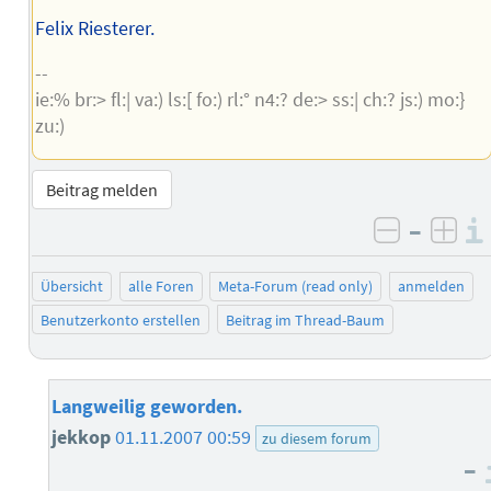
Felix Riesterer.
--
ie:% br:> fl:| va:) ls:[ fo:) rl:° n4:? de:> ss:| ch:? js:) mo:}
zu:)
Beitrag melden
–
negativ 
posi
Übersicht
alle Foren
Meta-Forum (read only)
anmelden
Benutzerkonto erstellen
Beitrag im Thread-Baum
Langweilig geworden.
jekkop
01.11.2007 00:59
zu diesem forum
–