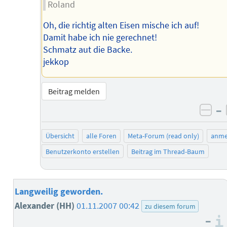
Roland
Oh, die richtig alten Eisen mische ich auf!
Damit habe ich nie gerechnet!
Schmatz aut die Backe.
jekkop
Beitrag melden
–
neg
Übersicht
alle Foren
Meta-Forum (read only)
anme
Benutzerkonto erstellen
Beitrag im Thread-Baum
Langweilig geworden.
Alexander (HH)
01.11.2007 00:42
zu diesem forum
–