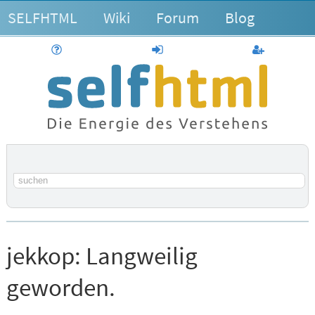
SELFHTML
Wiki
Forum
Blog
Hilfe
anmelden
Benutzerk
Suchbegriff
jekkop:
Langweilig
geworden.