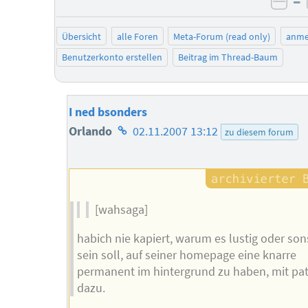
–
neg
Übersicht
alle Foren
Meta-Forum (read only)
anme
Benutzerkonto erstellen
Beitrag im Thread-Baum
I ned bsonders
Homepage
Orlando
02.11.2007 13:12
zu diesem forum
des
Autors
[wahsaga]
habich nie kapiert, warum es lustig oder so
sein soll, auf seiner homepage eine knarre
permanent im hintergrund zu haben, mit pa
dazu.