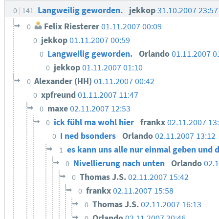
Langweilig geworden.
jekkop
31.10.2007 23:5
0
141
Felix Riesterer
01.11.2007 00:09
0
jekkop
01.11.2007 00:59
0
Langweilig geworden.
Orlando
01.11.2007 0
0
jekkop
01.11.2007 01:10
0
Alexander (HH)
01.11.2007 00:42
0
xpfreund
01.11.2007 11:47
0
maxe
02.11.2007 12:53
0
ick fühl ma wohl hier
frankx
02.11.2007 13
0
I ned bsonders
Orlando
02.11.2007 13:12
0
es kann uns alle nur einmal geben und d
1
Nivellierung nach unten
Orlando
02.1
0
Thomas J.S.
02.11.2007 15:42
0
frankx
02.11.2007 15:58
0
Thomas J.S.
02.11.2007 16:13
0
Orlando
02.11.2007 20:46
0