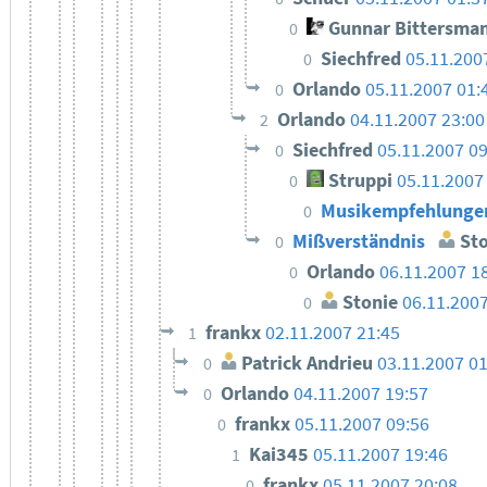
Gunnar Bittersma
0
Siechfred
05.11.200
0
Orlando
05.11.2007 01:
0
Orlando
04.11.2007 23:00
2
Siechfred
05.11.2007 09
0
Struppi
05.11.2007
0
Musikempfehlung
0
Mißverständnis
Sto
0
Orlando
06.11.2007 1
0
Stonie
06.11.2007
0
frankx
02.11.2007 21:45
1
Patrick Andrieu
03.11.2007 0
0
Orlando
04.11.2007 19:57
0
frankx
05.11.2007 09:56
0
Kai345
05.11.2007 19:46
1
frankx
05.11.2007 20:08
0