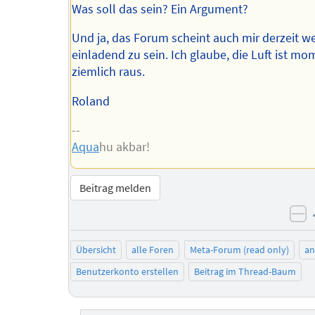
Was soll das sein? Ein Argument?
Und ja, das Forum scheint auch mir derzeit w
einladend zu sein. Ich glaube, die Luft ist m
ziemlich raus.
Roland
--
Aqua
hu akbar!
Beitrag melden
ne
Übersicht
alle Foren
Meta-Forum (read only)
a
Benutzerkonto erstellen
Beitrag im Thread-Baum