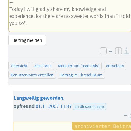
--
Today I will gladly share my knowledge and
experience, for there are no sweeter words than "I told
you so".
Beitrag melden
–
negativ 
posi
Übersicht
alle Foren
Meta-Forum (read only)
anmelden
Benutzerkonto erstellen
Beitrag im Thread-Baum
Langweilig geworden.
xpfreund
01.11.2007 11:47
zu diesem forum
–