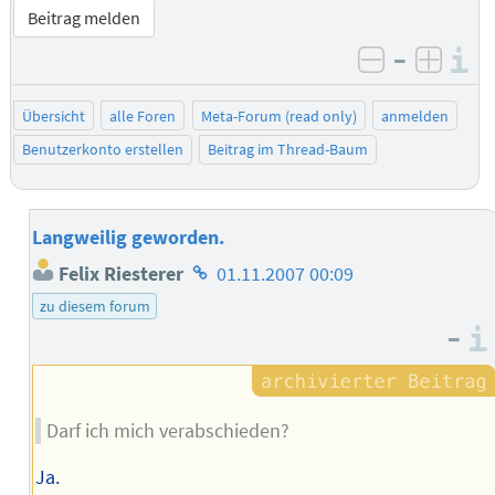
Beitrag melden
–
I
negativ be
posit
Übersicht
alle Foren
Meta-Forum (read only)
anmelden
Benutzerkonto erstellen
Beitrag im Thread-Baum
Langweilig geworden.
Homepage
Felix Riesterer
01.11.2007 00:09
des
zu diesem forum
Autors
–
Darf ich mich verabschieden?
Ja.