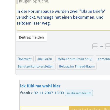
klugen Sprüche.
In der Forumspause wurden zwei "Blaue Briefe"
verschickt. wahsaga hat einen bekommen, und
seitdem isser weg.
Beitrag melden
–
negat
Übersicht
alle Foren
Meta-Forum (read only)
anmeld
Benutzerkonto erstellen
Beitrag im Thread-Baum
ick fühl ma wohl hier
frankx
02.11.2007 13:03
zu diesem forum