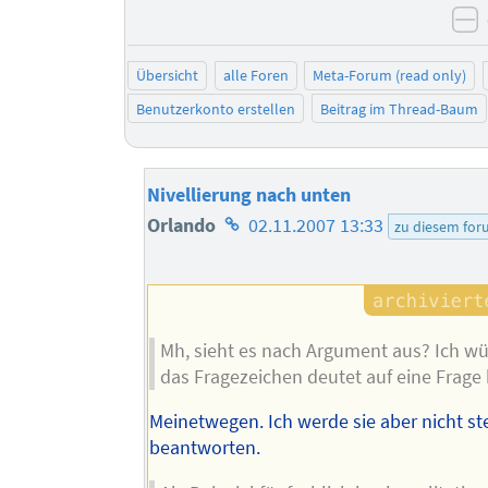
n
Übersicht
alle Foren
Meta-Forum (read only)
Benutzerkonto erstellen
Beitrag im Thread-Baum
Nivellierung nach unten
Homepage
Orlando
02.11.2007 13:33
zu diesem fo
des
Autors
Mh, sieht es nach Argument aus? Ich wü
das Fragezeichen deutet auf eine Frage 
Meinetwegen. Ich werde sie aber nicht st
beantworten.