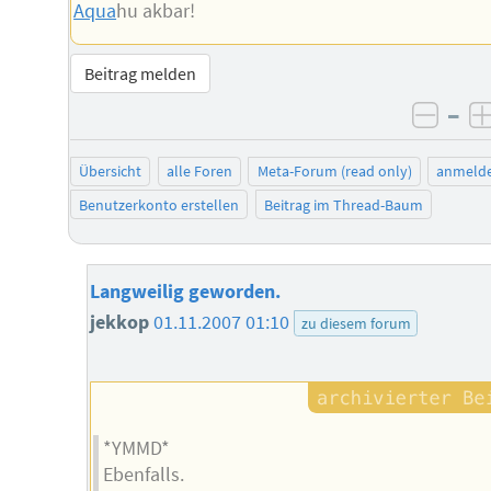
Aqua
hu akbar!
Beitrag melden
–
negat
Übersicht
alle Foren
Meta-Forum (read only)
anmeld
Benutzerkonto erstellen
Beitrag im Thread-Baum
Langweilig geworden.
jekkop
01.11.2007 01:10
zu diesem forum
*YMMD*
Ebenfalls.