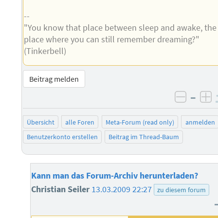
--
"You know that place between sleep and awake, the
place where you can still remember dreaming?"
(Tinkerbell)
Beitrag melden
–
negati
po
Übersicht
alle Foren
Meta-Forum (read only)
anmelden
Benutzerkonto erstellen
Beitrag im Thread-Baum
Kann man das Forum-Archiv herunterladen?
Christian Seiler
13.03.2009 22:27
zu diesem forum