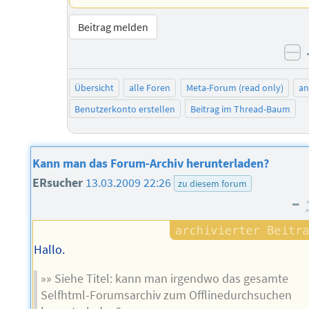
Beitrag melden
ne
Übersicht
alle Foren
Meta-Forum (read only)
a
Benutzerkonto erstellen
Beitrag im Thread-Baum
Kann man das Forum-Archiv herunterladen?
ERsucher
13.03.2009 22:26
zu diesem forum
–
Hallo.
»» Siehe Titel: kann man irgendwo das gesamte
Selfhtml-Forumsarchiv zum Offlinedurchsuchen