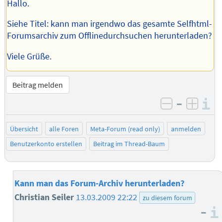
Hallo.
Siehe Titel: kann man irgendwo das gesamte Selfhtml-
Forumsarchiv zum Offlinedurchsuchen herunterladen?
Viele Grüße.
Beitrag melden
–
I
negativ be
posit
Übersicht
alle Foren
Meta-Forum (read only)
anmelden
Benutzerkonto erstellen
Beitrag im Thread-Baum
Kann man das Forum-Archiv herunterladen?
Christian Seiler
13.03.2009 22:22
zu diesem forum
–