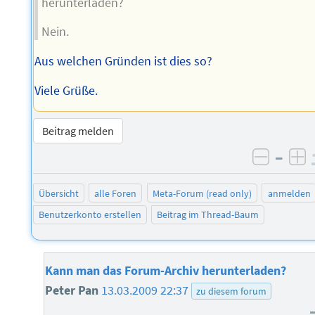
herunterladen?
Nein.
Aus welchen Gründen ist dies so?
Viele Grüße.
Beitrag melden
–
negati
po
Übersicht
alle Foren
Meta-Forum (read only)
anmelden
Benutzerkonto erstellen
Beitrag im Thread-Baum
Kann man das Forum-Archiv herunterladen?
Peter Pan
13.03.2009 22:37
zu diesem forum