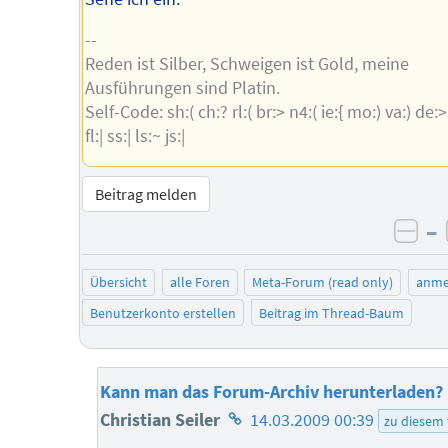
--
Reden ist Silber, Schweigen ist Gold, meine
Ausführungen sind Platin.
Self-Code: sh:( ch:? rl:( br:> n4:( ie:{ mo:) va:) de:>
fl:| ss:| ls:~ js:|
Beitrag melden
–
neg
Übersicht
alle Foren
Meta-Forum (read only)
anme
Benutzerkonto erstellen
Beitrag im Thread-Baum
Kann man das Forum-Archiv herunterladen?
Homepage
Christian Seiler
14.03.2009 00:39
zu diesem
des