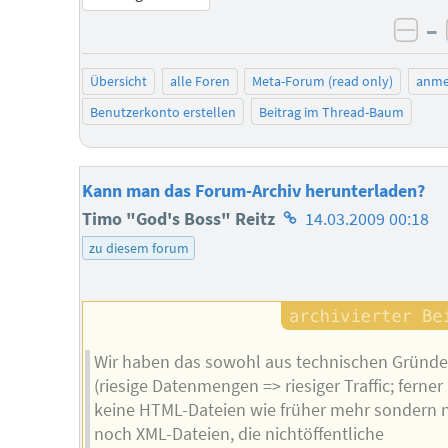
–
neg
Übersicht
alle Foren
Meta-Forum (read only)
anme
Benutzerkonto erstellen
Beitrag im Thread-Baum
Kann man das Forum-Archiv herunterladen?
Homepage
Timo "God's Boss" Reitz
14.03.2009 00:18
des
zu diesem forum
Autors
Wir haben das sowohl aus technischen Gründ
(riesige Datenmengen => riesiger Traffic; ferner 
keine HTML-Dateien wie früher mehr sondern 
noch XML-Dateien, die nichtöffentliche