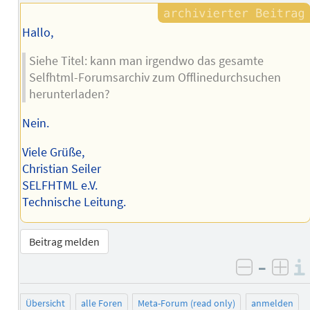
Hallo,
Siehe Titel: kann man irgendwo das gesamte
Selfhtml-Forumsarchiv zum Offlinedurchsuchen
herunterladen?
Nein.
Viele Grüße,
Christian Seiler
SELFHTML e.V.
Technische Leitung.
Beitrag melden
–
negativ 
posi
Übersicht
alle Foren
Meta-Forum (read only)
anmelden